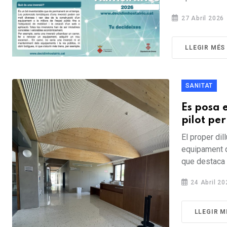
27 Abril 2026
LLEGIR MÉS
SANITAT
Es posa 
pilot per
El proper dil
equipament qu
que destaca 
24 Abril 20
LLEGIR M