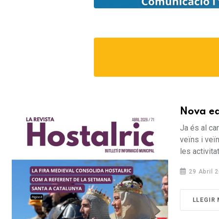
Nova ed
Ja és al car
veïns i veï
les activitats
29 Abril 
LLEGIR