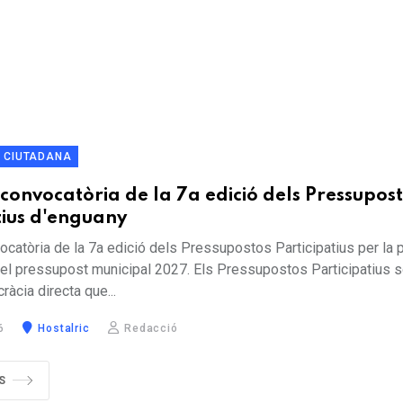
Ó CIUTADANA
 convocatòria de la 7a edició dels Pressupos
tius d'enguany
ocatòria de la 7a edició dels Pressupostos Participatius per la p
del pressupost municipal 2027. Els Pressupostos Participatius 
àcia directa que...
6
Hostalric
Redacció
S