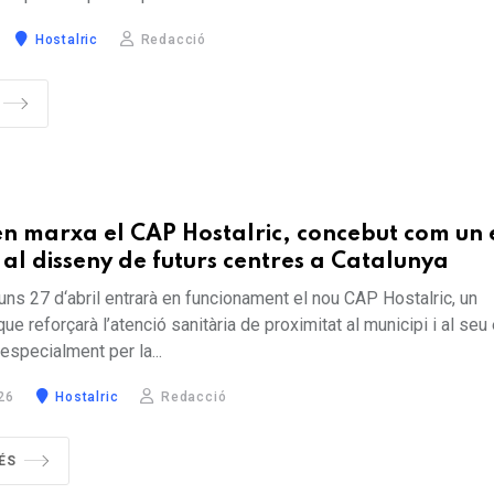
Hostalric
Redacció
en marxa el CAP Hostalric, concebut com un e
 al disseny de futurs centres a Catalunya
luns 27 d‘abril entrarà en funcionament el nou CAP Hostalric, un
e reforçarà l’atenció sanitària de proximitat al municipi i al seu e
especialment per la...
26
Hostalric
Redacció
ÉS