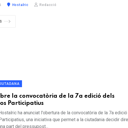
6
Hostalric
Redacció
S
CIUTADANA
obre la convocatòria de la 7a edició dels
os Participatius
ostalric ha anunciat l'obertura de la convocatòria de la 7a edició
rticipatius, una iniciativa que permet a la ciutadania decidir di
una part del pressupost...