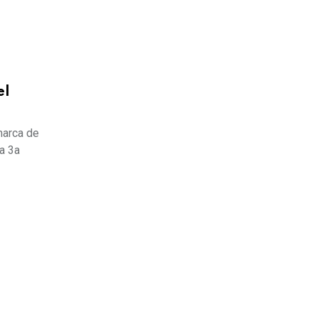
el
marca de
a 3a