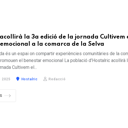
 acollirà la 3a edició de la jornada Cultivem 
emocional a la comarca de la Selva
da és un espai on compartir experiències comunitàries de la co
promouen el benestar emocional La població d’Hostalric acollirà l
rnada Cultivem el...
 2025
Hostalric
Redacció
S