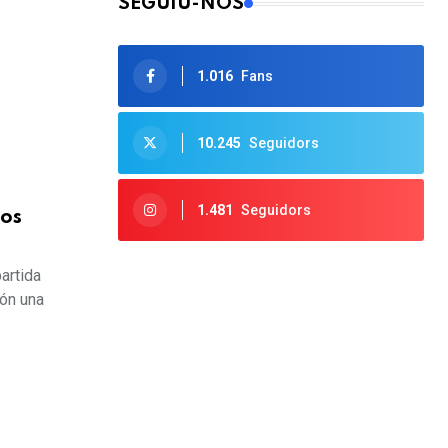
SEGUIU-NOS
1.016
Fans
10.245
Seguidors
1.481
Seguidors
tos
artida
són una