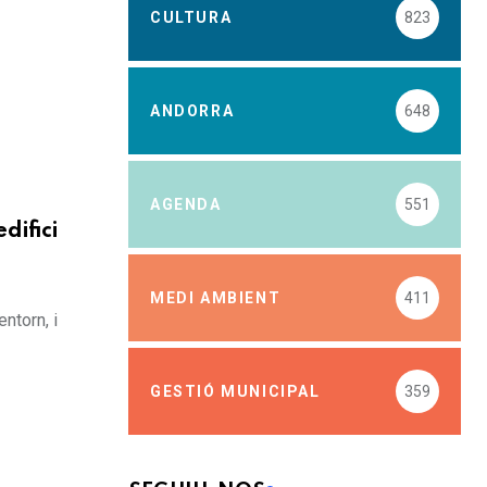
CULTURA
823
ANDORRA
648
AGENDA
551
difici
MEDI AMBIENT
411
ntorn, i
GESTIÓ MUNICIPAL
359