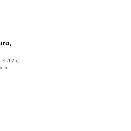
ura,
uel 2025,
binen