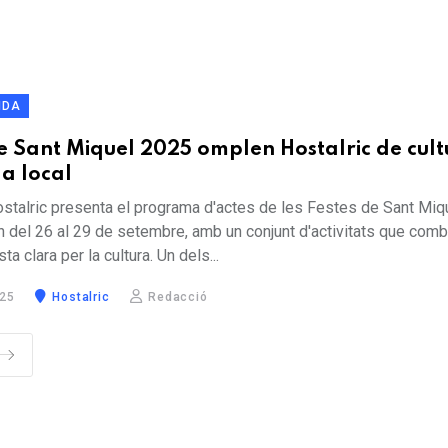
NDA
de Sant Miquel 2025 omplen Hostalric de cult
da local
ostalric presenta el programa d'actes de les Festes de Sant Miq
n del 26 al 29 de setembre, amb un conjunt d'activitats que com
ta clara per la cultura. Un dels...
25
Hostalric
Redacció