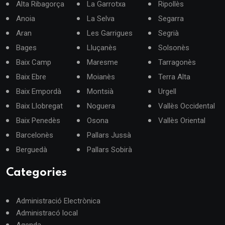
Alta Ribagorça
La Garrotxa
Ripollès
Anoia
La Selva
Segarra
Aran
Les Garrigues
Segrià
Bages
Lluçanès
Solsonès
Baix Camp
Maresme
Tarragonès
Baix Ebre
Moianès
Terra Alta
Baix Empordà
Montsià
Urgell
Baix Llobregat
Noguera
Vallès Occidental
Baix Penedès
Osona
Vallès Oriental
Barcelonès
Pallars Jussà
Berguedà
Pallars Sobirà
Categories
Administració Electrònica
Administracó local
Agenda