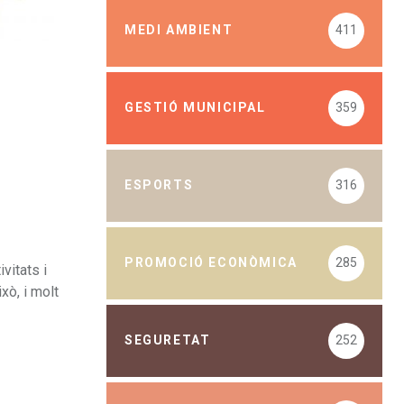
MEDI AMBIENT
411
GESTIÓ MUNICIPAL
359
ESPORTS
316
PROMOCIÓ ECONÒMICA
285
vitats i
xò, i molt
SEGURETAT
252