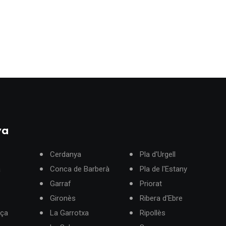
ya
Cerdanya
Pla d'Urgell
à
Conca de Barberà
Pla de l'Estany
Garraf
Priorat
Gironès
Ribera d'Ebre
rça
La Garrotxa
Ripollès