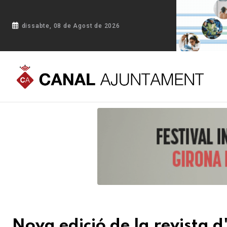
dissabte, 08 de Agost de 2026
Portada
Blog
Nova edició de la revista d'informació munic
Nova edició de la revista 