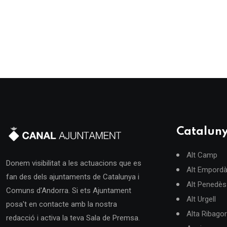
Catalun
Alt Camp
Donem visibilitat a les actuacions que es
Alt Empord
fan des dels ajuntaments de Catalunya i
Alt Penedès
Comuns d'Andorra. Si ets Ajuntament
Alt Urgell
posa't en contacte amb la nostra
Alta Ribago
redacció i activa la teva Sala de Premsa.