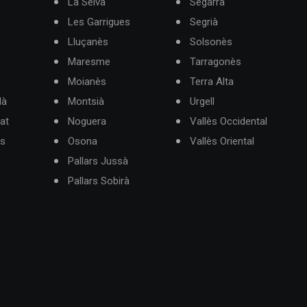
La Selva
Segarra
Les Garrigues
Segrià
Lluçanès
Solsonès
Maresme
Tarragonès
Moianès
Terra Alta
dà
Montsià
Urgell
at
Noguera
Vallès Occidental
ès
Osona
Vallès Oriental
Pallars Jussà
Pallars Sobirà