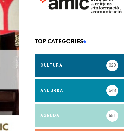
TOP CATEGORIES
CULTURA
823
ANDORRA
648
AGENDA
551