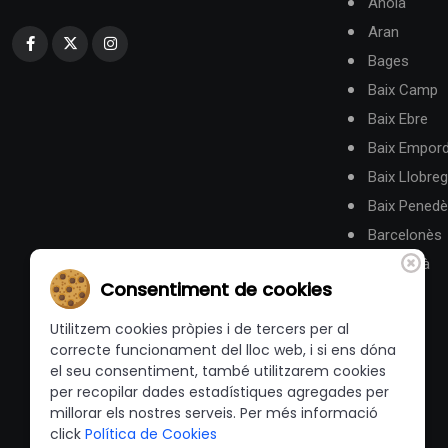
Anoia
Aran
Bages
Baix Camp
Baix Ebre
Baix Empor
Baix Llobreg
Baix Pened
Barcelonès
Berguedà
Consentiment de cookies
Utilitzem cookies pròpies i de tercers per al
correcte funcionament del lloc web, i si ens dóna
el seu consentiment, també utilitzarem cookies
per recopilar dades estadístiques agregades per
millorar els nostres serveis. Per més informació
click
Política de Cookies