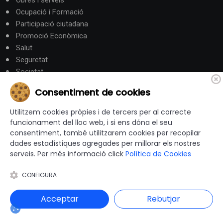
Ocupació i Formació
Participació ciutadana
Promoció Econòmica
Salut
Seguretat
Societat
Turisme
Consentiment de cookies
Altres Canals
Utilitzem cookies pròpies i de tercers per al correcte
funcionament del lloc web, i si ens dóna el seu
consentiment, també utilitzarem cookies per recopilar
canalandorra.ad
dades estadístiques agregades per millorar els nostres
serveis. Per més informació click
Política de Cookies
CONFIGURA
© 2012-2026 Ajuntaments de Catalunya - Tots els drets
reservats |
Avís Legal
|
Política de privacitat
|
Acceptar
Rebutjar
Política de Cookies
|
Accessibilitat
|
Disseny i programació web: Blaupixel.com