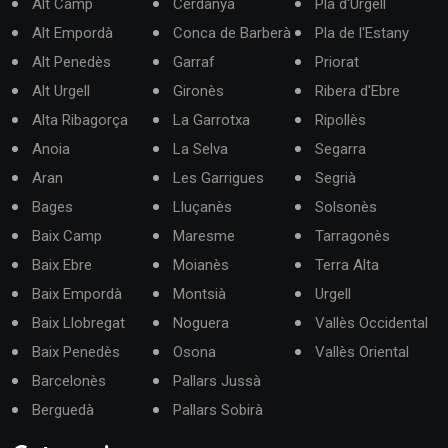
Alt Camp
Cerdanya
Pla d'Urgell
Alt Empordà
Conca de Barberà
Pla de l'Estany
Alt Penedès
Garraf
Priorat
Alt Urgell
Gironès
Ribera d'Ebre
Alta Ribagorça
La Garrotxa
Ripollès
Anoia
La Selva
Segarra
Aran
Les Garrigues
Segrià
Bages
Lluçanès
Solsonès
Baix Camp
Maresme
Tarragonès
Baix Ebre
Moianès
Terra Alta
Baix Empordà
Montsià
Urgell
Baix Llobregat
Noguera
Vallès Occidental
Baix Penedès
Osona
Vallès Oriental
Barcelonès
Pallars Jussà
Berguedà
Pallars Sobirà