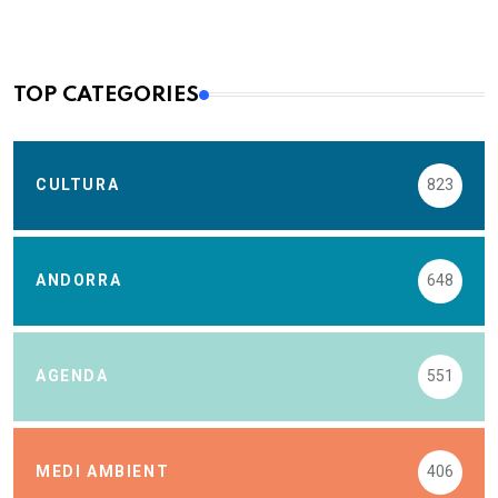
TOP CATEGORIES
CULTURA
823
ANDORRA
648
AGENDA
551
MEDI AMBIENT
406