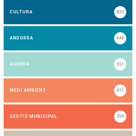
CULTURA
823
ANDORRA
648
AGENDA
551
MEDI AMBIENT
411
GESTIÓ MUNICIPAL
359