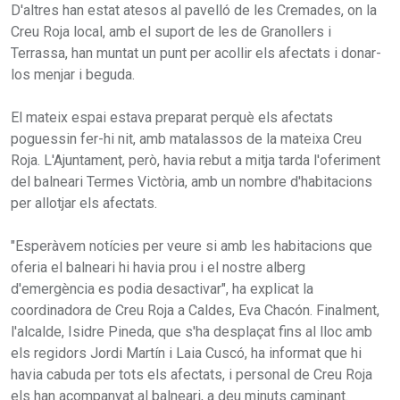
D'altres han estat atesos al pavelló de les Cremades, on la
Creu Roja local, amb el suport de les de Granollers i
Terrassa, han muntat un punt per acollir els afectats i donar-
los menjar i beguda.
El mateix espai estava preparat perquè els afectats
poguessin fer-hi nit, amb matalassos de la mateixa Creu
Roja. L'Ajuntament, però, havia rebut a mitja tarda l'oferiment
del balneari Termes Victòria, amb un nombre d'habitacions
per allotjar els afectats.
"Esperàvem notícies per veure si amb les habitacions que
oferia el balneari hi havia prou i el nostre alberg
d'emergència es podia desactivar", ha explicat la
coordinadora de Creu Roja a Caldes, Eva Chacón. Finalment,
l'alcalde, Isidre Pineda, que s'ha desplaçat fins al lloc amb
els regidors Jordi Martín i Laia Cuscó, ha informat que hi
havia cabuda per tots els afectats, i personal de Creu Roja
els han acompanyat al balneari, a deu minuts caminant.