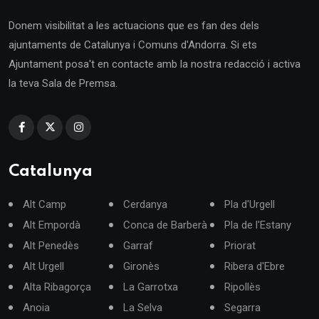
Donem visibilitat a les actuacions que es fan des dels
ajuntaments de Catalunya i Comuns d'Andorra. Si ets
Ajuntament posa't en contacte amb la nostra redacció i activa
la teva Sala de Premsa.
Catalunya
Alt Camp
Cerdanya
Pla d'Urgell
Alt Empordà
Conca de Barberà
Pla de l'Estany
Alt Penedès
Garraf
Priorat
Alt Urgell
Gironès
Ribera d'Ebre
Alta Ribagorça
La Garrotxa
Ripollès
Anoia
La Selva
Segarra