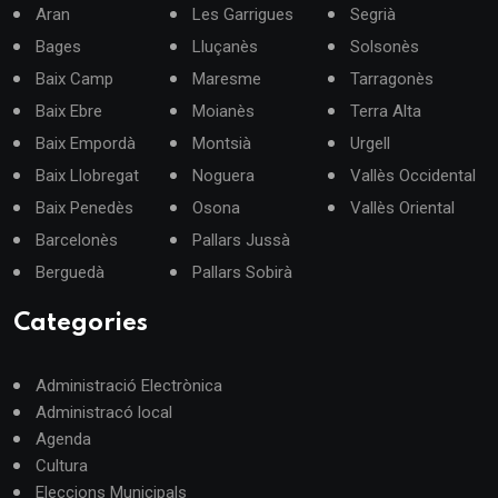
Aran
Les Garrigues
Segrià
Bages
Lluçanès
Solsonès
Baix Camp
Maresme
Tarragonès
Baix Ebre
Moianès
Terra Alta
Baix Empordà
Montsià
Urgell
Baix Llobregat
Noguera
Vallès Occidental
Baix Penedès
Osona
Vallès Oriental
Barcelonès
Pallars Jussà
Berguedà
Pallars Sobirà
Categories
Administració Electrònica
Administracó local
Agenda
Cultura
Eleccions Municipals