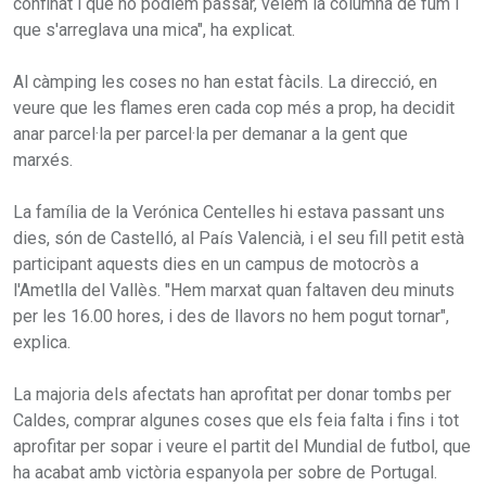
confinat i que no podíem passar, vèiem la columna de fum i
que s'arreglava una mica", ha explicat.
Al càmping les coses no han estat fàcils. La direcció, en
veure que les flames eren cada cop més a prop, ha decidit
anar parcel·la per parcel·la per demanar a la gent que
marxés.
La família de la Verónica Centelles hi estava passant uns
dies, són de Castelló, al País Valencià, i el seu fill petit està
participant aquests dies en un campus de motocròs a
l'Ametlla del Vallès. "Hem marxat quan faltaven deu minuts
per les 16.00 hores, i des de llavors no hem pogut tornar",
explica.
La majoria dels afectats han aprofitat per donar tombs per
Caldes, comprar algunes coses que els feia falta i fins i tot
aprofitar per sopar i veure el partit del Mundial de futbol, que
ha acabat amb victòria espanyola per sobre de Portugal.