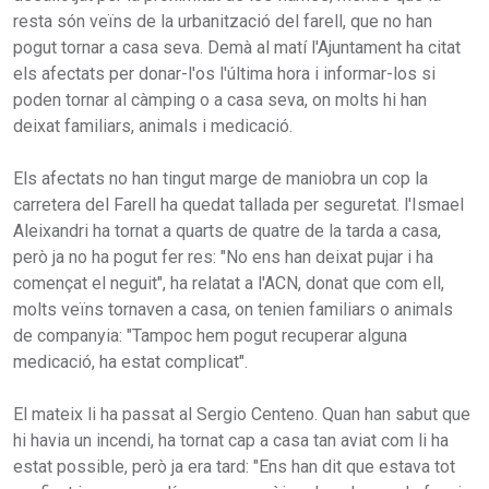
resta són veïns de la urbanització del farell, que no han
pogut tornar a casa seva. Demà al matí l'Ajuntament ha citat
els afectats per donar-l'os l'última hora i informar-los si
poden tornar al càmping o a casa seva, on molts hi han
deixat familiars, animals i medicació.
Els afectats no han tingut marge de maniobra un cop la
carretera del Farell ha quedat tallada per seguretat. l'Ismael
Aleixandri ha tornat a quarts de quatre de la tarda a casa,
però ja no ha pogut fer res: "No ens han deixat pujar i ha
començat el neguit", ha relatat a l'ACN, donat que com ell,
molts veïns tornaven a casa, on tenien familiars o animals
de companyia: "Tampoc hem pogut recuperar alguna
medicació, ha estat complicat".
El mateix li ha passat al Sergio Centeno. Quan han sabut que
hi havia un incendi, ha tornat cap a casa tan aviat com li ha
estat possible, però ja era tard: "Ens han dit que estava tot