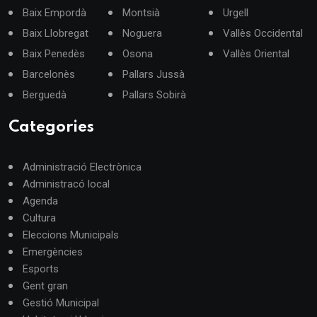
Baix Empordà
Montsià
Urgell
Baix Llobregat
Noguera
Vallès Occidental
Baix Penedès
Osona
Vallès Oriental
Barcelonès
Pallars Jussà
Berguedà
Pallars Sobirà
Categories
Administració Electrònica
Administracó local
Agenda
Cultura
Eleccions Municipals
Emergències
Esports
Gent gran
Gestió Municipal