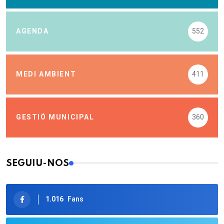
AGENDA
552
MEDI AMBIENT
411
GESTIÓ MUNICIPAL
360
SEGUIU-NOS
1.016
Fans