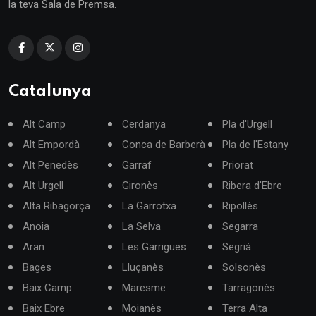
la teva Sala de Premsa.
Catalunya
Alt Camp
Cerdanya
Pla d'Urgell
Alt Empordà
Conca de Barberà
Pla de l'Estany
Alt Penedès
Garraf
Priorat
Alt Urgell
Gironès
Ribera d'Ebre
Alta Ribagorça
La Garrotxa
Ripollès
Anoia
La Selva
Segarra
Aran
Les Garrigues
Segrià
Bages
Lluçanès
Solsonès
Baix Camp
Maresme
Tarragonès
Baix Ebre
Moianès
Terra Alta