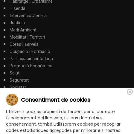
Habitatge i Urbanisme
Hisenda
Intervenció General
Justícia
Medi Ambient
Mobilitat i Territori
Obres i serveis
Ocupació i Formació
Participació ciutadana
Promoció Econòmica
Salut
Seguretat
Societat
Turisme
Consentiment de cookies
Altres Canals
Utilitzem cookies pròpies i de tercers per al correcte
funcionament del lloc web, i si ens dóna el seu
consentiment, també utilitzarem cookies per recopilar
canalandorra.ad
dades estadístiques agregades per millorar els nostres