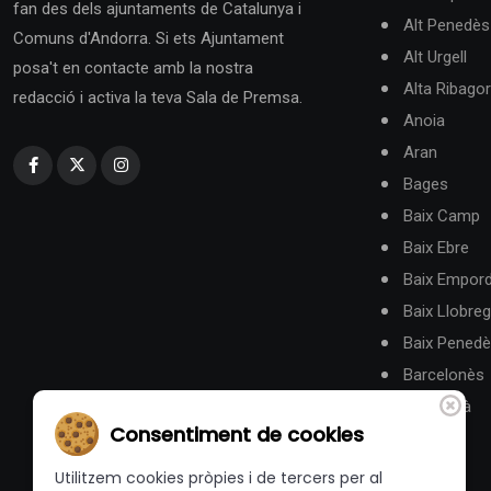
fan des dels ajuntaments de Catalunya i
Alt Penedès
Comuns d'Andorra. Si ets Ajuntament
Alt Urgell
posa't en contacte amb la nostra
Alta Ribago
redacció i activa la teva Sala de Premsa.
Anoia
Aran
Bages
Baix Camp
Baix Ebre
Baix Empor
Baix Llobreg
Baix Pened
Barcelonès
Berguedà
Consentiment de cookies
Utilitzem cookies pròpies i de tercers per al