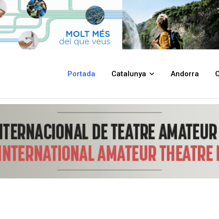
a salut pública a Cabrils
Portada
Catalunya
Andorra
C