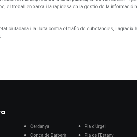
 el treball en xarxa i la rapidesa en la gestió de la informació 
 ciutadana i la lluita contra el tràfic de substàncies, i agraeix l
.
ya
Cerdanya
Pla d'Urgell
à
Conca de Barberà
Pla de l'Estany