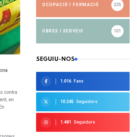
OCUPACIÓ I FORMACIÓ
235
OBRES I SERVEIS
101
SEGUIU-NOS
sona
1.016
Fans
s contra
ent, en
10.245
Seguidors
 En
1.481
Seguidors
ersones