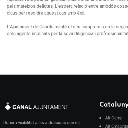
pels mateixos delictes. L'estreta relació entre ambdós cossos,
claus per resoldre aquest cas amb èxit.
L'Ajuntament de Cabrils manté el seu compromís en la seguretat
dels agents implicats per la seva diligència i professionalitat
Catalun
Alt Camp
Donem visibilitat a les actuacions que es
Alt Empord