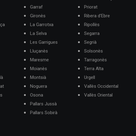
Garraf
Priorat
Gironès
Ribera d'Ebre
rça
La Garrotxa
Ripollès
La Selva
Segarra
Les Garrigues
Segrià
Lluçanès
Solsonès
Maresme
Tarragonès
Moianès
Terra Alta
dà
Montsià
Urgell
at
Noguera
Vallès Occidental
ès
Osona
Vallès Oriental
Pallars Jussà
Pallars Sobirà