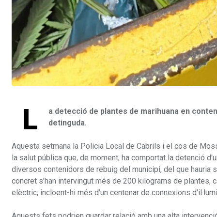
L
a detecció de plantes de marihuana en conteni
detinguda.
Aquesta setmana la Policia Local de Cabrils i el cos de Mos
la salut pública que, de moment, ha comportat la detenció d
diversos contenidors de rebuig del municipi, del que hauria si
concret s'han intervingut més de 200 kilograms de plantes, 
elèctric, incloent-hi més d'un centenar de connexions d'il·lumi
Aquests fets podrien guardar relació amb una alta intervenció