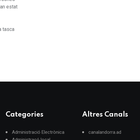
han estat
a tasca
Categories
Altres Canals
Administració Electrònica
canalandorra.ad
Administracó local