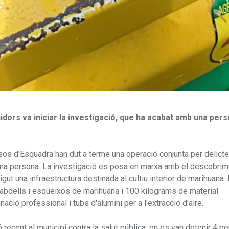
dors va iniciar la investigació, que ha acabat amb una per
sos d'Esquadra han dut a terme una operació conjunta per delicte
'una persona. La investigació es posa en marxa amb el descobrim
gut una infraestructura destinada al cultiu interior de marihuana.
cabdells i esqueixos de marihuana i 100 kilograms de material
nació professional i tubs d'alumini per a l'extracció d'aire.
 recent al municipi contra la salut pública, on es van detenir 4 p