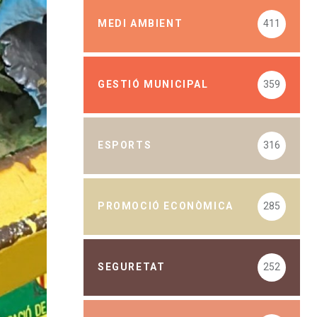
MEDI AMBIENT
411
GESTIÓ MUNICIPAL
359
ESPORTS
316
PROMOCIÓ ECONÒMICA
285
SEGURETAT
252