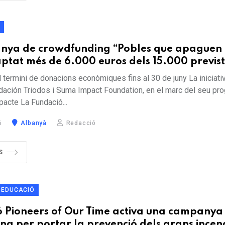
T
nya de crowdfunding “Pobles que apaguen 
aptat més de 6.000 euros dels 15.000 previs
l termini de donacions econòmiques fins al 30 de juny La iniciativ
dación Triodos i Suma Impact Foundation, en el marc del seu pr
mpacte La Fundació...
6
Albanyà
Redacció
S
EDUCACIÓ
ó Pioneers of Our Time activa una campanya
g per portar la prevenció dels grans incend