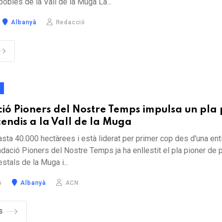
pobles de la Vall de la Muga La...
Albanyà
Redacció
T
ió Pioners del Nostre Temps impulsa un pla 
cendis a la Vall de la Muga
asta 40.000 hectàrees i està liderat per primer cop des d'una enti
dació Pioners del Nostre Temps ja ha enllestit el pla pioner de 
stals de la Muga i...
6
Albanyà
ACN
S