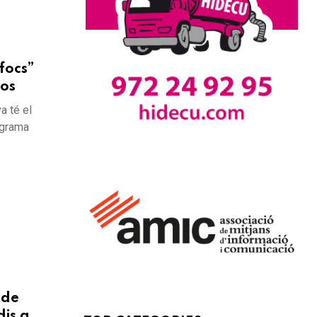
focs”
tos
a té el
ograma
 de
is a