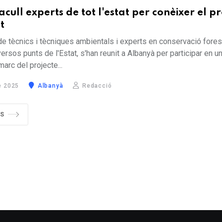
cull experts de tot l'estat per conèixer el pr
t
e tècnics i tècniques ambientals i experts en conservació fores
ersos punts de l'Estat, s'han reunit a Albanyà per participar en u
marc del projecte...
e 2025
Albanyà
Redacció
ÉS