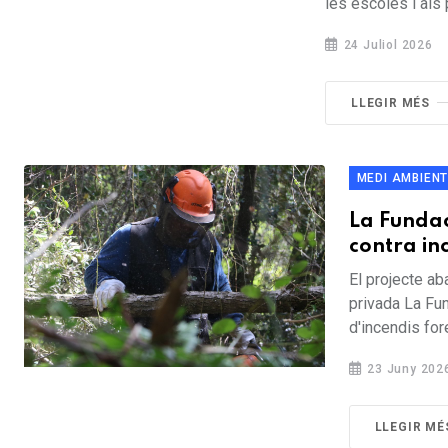
les escoles i als 
24 Juliol 2026
LLEGIR MÉS
MEDI AMBIEN
La Fundac
contra in
El projecte ab
privada La Fun
d'incendis fore
23 Juny 202
LLEGIR MÉ