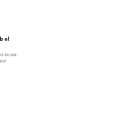
b el
os en una
uest