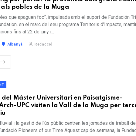
 i als pobles de la Muga
obles que apaguen foc”, impulsada amb el suport de Fundación Tr
dation, en el marc del seu programa Territoris d’Impacte, manti
ions fins al 22 de juny i...
Albanyà
Redacció
NT
del Màster Universitari en Paisatgisme-
ch-UPC visiten la Vall de la Muga per terc
iu
fluvial i la gestió de l’ús públic centren les jornades de treball 
 Fundació Pioneers of our Time Aquest cap de setmana, la Funda