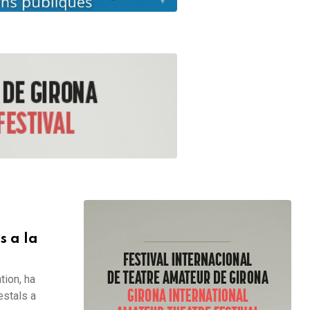
s a la
tion, ha
estals a