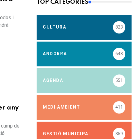
TOP CATEGORIES
iodos i
ndrà
CULTURA
823
ANDORRA
648
AGENDA
551
MEDI AMBIENT
411
er any
de camp de
ció
GESTIÓ MUNICIPAL
359