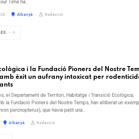
our Time ha...
026
Albanyà
Redacció
MÉS
cològica i la Fundació Pioners del Nostre Te
amb èxit un aufrany intoxicat per rodenticid
ants
, el Departament de Territori, Habitatge i Transició Ecològica,
b la Fundació Pioners del Nostre Temps, han alliberat un exemp
ron percnopterus), que havia patit una...
Albanyà
Redacció