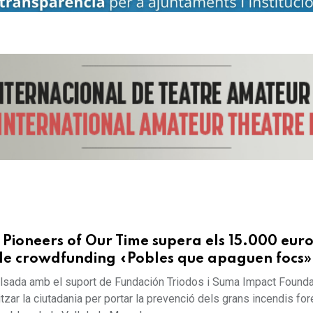
 Pioneers of Our Time supera els 15.000 euro
e crowdfunding «Pobles que apaguen focs»
pulsada amb el suport de Fundación Triodos i Suma Impact Founda
tzar la ciutadania per portar la prevenció dels grans incendis for