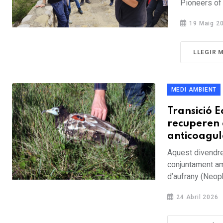
Pioneers of 
19 Maig 2
LLEGIR 
MEDI AMBIENT
Transició E
recuperen 
anticoagul
Aquest divendres
conjuntament am
d’aufrany (Neoph
24 Abril 2026