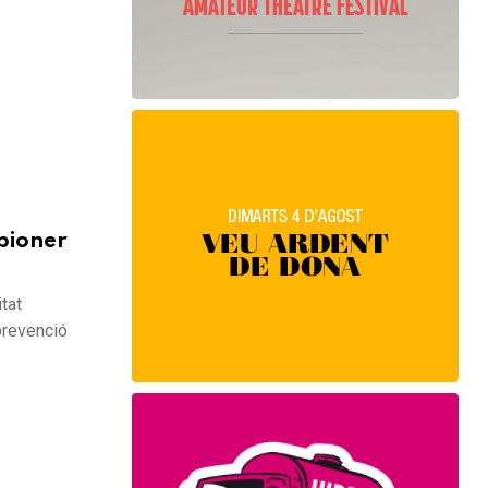
pioner
tat
prevenció