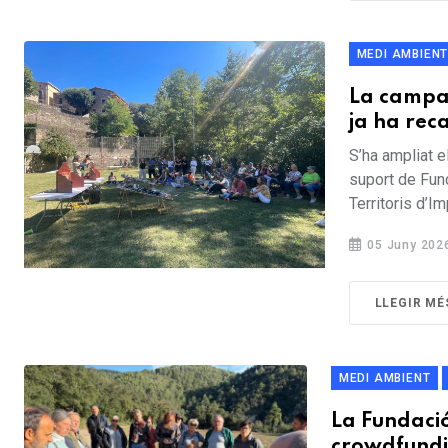
MEDI AMBIEN
La campa
ja ha rec
S’ha ampliat e
suport de Fun
Territoris d’I
05 Juny 202
LLEGIR MÉ
MEDI AMBIENT
La Fundaci
crowdfundin