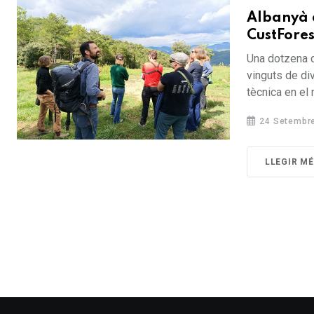
Albanyà a
CustFores
Una dotzena d
vinguts de div
tècnica en el 
24 Setembr
LLEGIR M