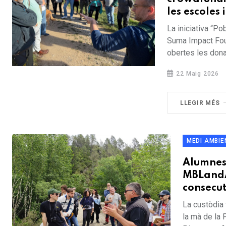
les escoles
La iniciativa “P
Suma Impact Foun
obertes les donac
22 Maig 2026
LLEGIR MÉS
MEDI AMBIE
Alumnes 
MBLandAr
consecut
La custòdia 
la mà de la