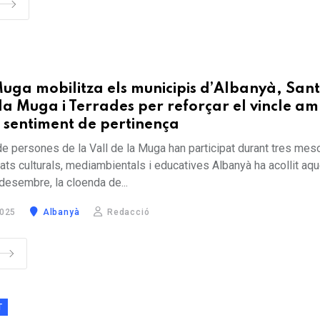
uga mobilitza els municipis d’Albanyà, Sant
la Muga i Terrades per reforçar el vincle am
 el sentiment de pertinença
de persones de la Vall de la Muga han participat durant tres mes
itats culturals, mediambientals i educatives Albanyà ha acollit aq
desembre, la cloenda de...
025
Albanyà
Redacció
T