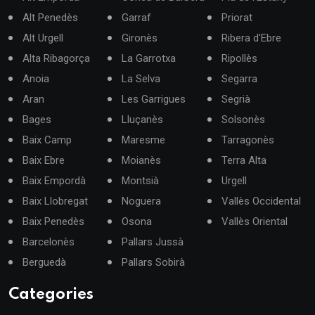
Alt Penedès
Garraf
Priorat
Alt Urgell
Gironès
Ribera d'Ebre
Alta Ribagorça
La Garrotxa
Ripollès
Anoia
La Selva
Segarra
Aran
Les Garrigues
Segrià
Bages
Lluçanès
Solsonès
Baix Camp
Maresme
Tarragonès
Baix Ebre
Moianès
Terra Alta
Baix Empordà
Montsià
Urgell
Baix Llobregat
Noguera
Vallès Occidental
Baix Penedès
Osona
Vallès Oriental
Barcelonès
Pallars Jussà
Berguedà
Pallars Sobirà
Categories