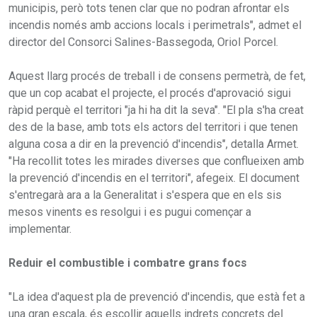
municipis, però tots tenen clar que no podran afrontar els
incendis només amb accions locals i perimetrals", admet el
director del Consorci Salines-Bassegoda, Oriol Porcel.
Aquest llarg procés de treball i de consens permetrà, de fet,
que un cop acabat el projecte, el procés d'aprovació sigui
ràpid perquè el territori "ja hi ha dit la seva". "El pla s'ha creat
des de la base, amb tots els actors del territori i que tenen
alguna cosa a dir en la prevenció d'incendis", detalla Armet.
"Ha recollit totes les mirades diverses que conflueixen amb
la prevenció d'incendis en el territori", afegeix. El document
s'entregarà ara a la Generalitat i s'espera que en els sis
mesos vinents es resolgui i es pugui començar a
implementar.
Reduir el combustible i combatre grans focs
"La idea d'aquest pla de prevenció d'incendis, que està fet a
una gran escala, és escollir aquells indrets concrets del