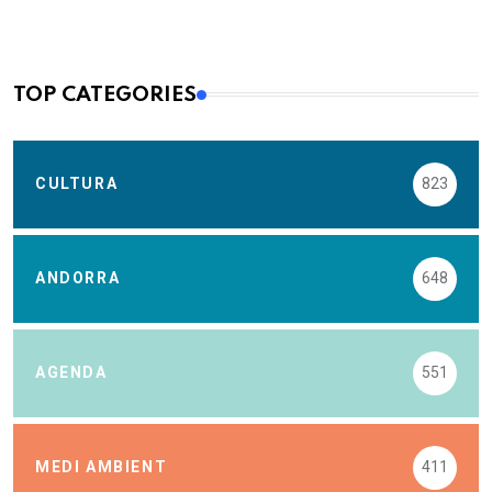
TOP CATEGORIES
CULTURA
823
ANDORRA
648
AGENDA
551
MEDI AMBIENT
411