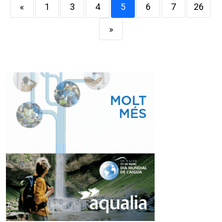
«
1
3
4
5
6
7
26
»