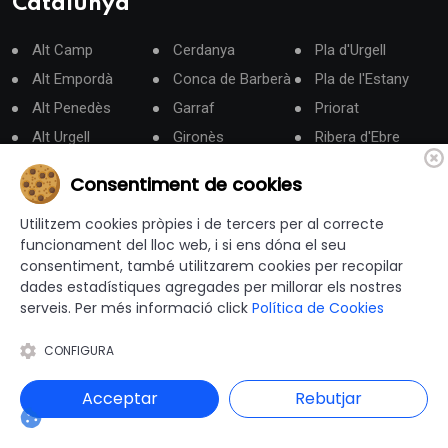
Catalunya
Alt Camp
Cerdanya
Pla d'Urgell
Alt Empordà
Conca de Barberà
Pla de l'Estany
Alt Penedès
Garraf
Priorat
Alt Urgell
Gironès
Ribera d'Ebre
Alta Ribagorça
La Garrotxa
Ripollès
Consentiment de cookies
Anoia
La Selva
Segarra
Utilitzem cookies pròpies i de tercers per al correcte
Aran
Les Garrigues
Segrià
funcionament del lloc web, i si ens dóna el seu
Bages
Lluçanès
Solsonès
consentiment, també utilitzarem cookies per recopilar
Baix Camp
Maresme
Tarragonès
dades estadístiques agregades per millorar els nostres
serveis. Per més informació click
Política de Cookies
Baix Ebre
Moianès
Terra Alta
Baix Empordà
Montsià
Urgell
CONFIGURA
Baix Llobregat
Noguera
Vallès Occidental
Acceptar
Rebutjar
Baix Penedès
Osona
Vallès Oriental
Barcelonès
Pallars Jussà