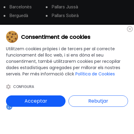
Barcelonès
Pallars Jussà
Berguedà
Pallars Sobirà
Categories
Consentiment de cookies
Administració Electrònica
Utilitzem cookies pròpies i de tercers per al correcte
Administracó local
funcionament del lloc web, i si ens dóna el seu
Agenda
consentiment, també utilitzarem cookies per recopilar
dades estadístiques agregades per millorar els nostres
Cultura
serveis. Per més informació click
Política de Cookies
Eleccions Municipals
Emergències
CONFIGURA
Esports
Gent gran
Acceptar
Rebutjar
Gestió Municipal
Habitatge i Urbanisme
Hisenda
Intervenció General
Justícia