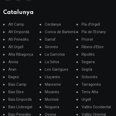
Catalunya
Alt Camp
Cerdanya
Pla d'Urgell
Alt Empordà
Conca de Barberà
Pla de l'Estany
Alt Penedès
Garraf
Priorat
Alt Urgell
Gironès
Ribera d'Ebre
Alta Ribagorça
La Garrotxa
Ripollès
Anoia
La Selva
Segarra
Aran
Les Garrigues
Segrià
Bages
Lluçanès
Solsonès
Baix Camp
Maresme
Tarragonès
Baix Ebre
Moianès
Terra Alta
Baix Empordà
Montsià
Urgell
Baix Llobregat
Noguera
Vallès Occidental
Baix Penedès
Osona
Vallès Oriental