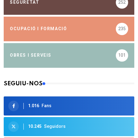
SEGURETAT
252
OCUPACIÓ I FORMACIÓ
235
OBRES I SERVEIS
101
SEGUIU-NOS
1.016
Fans
10.245
Seguidors