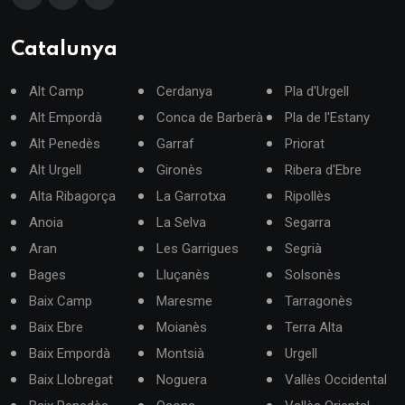
Catalunya
Alt Camp
Cerdanya
Pla d'Urgell
Alt Empordà
Conca de Barberà
Pla de l'Estany
Alt Penedès
Garraf
Priorat
Alt Urgell
Gironès
Ribera d'Ebre
Alta Ribagorça
La Garrotxa
Ripollès
Anoia
La Selva
Segarra
Aran
Les Garrigues
Segrià
Bages
Lluçanès
Solsonès
Baix Camp
Maresme
Tarragonès
Baix Ebre
Moianès
Terra Alta
Baix Empordà
Montsià
Urgell
Baix Llobregat
Noguera
Vallès Occidental