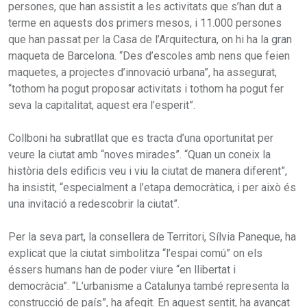
persones, que han assistit a les activitats que s’han dut a
terme en aquests dos primers mesos, i 11.000 persones
que han passat per la Casa de l’Arquitectura, on hi ha la gran
maqueta de Barcelona. “Des d’escoles amb nens que feien
maquetes, a projectes d’innovació urbana”, ha assegurat,
“tothom ha pogut proposar activitats i tothom ha pogut fer
seva la capitalitat, aquest era l’esperit”.
Collboni ha subratllat que es tracta d’una oportunitat per
veure la ciutat amb “noves mirades”. “Quan un coneix la
història dels edificis veu i viu la ciutat de manera diferent”,
ha insistit, “especialment a l’etapa democràtica, i per això és
una invitació a redescobrir la ciutat”.
Per la seva part, la consellera de Territori, Sílvia Paneque, ha
explicat que la ciutat simbolitza “l’espai comú” on els
éssers humans han de poder viure “en llibertat i
democràcia”. “L’urbanisme a Catalunya també representa la
construcció de país”, ha afegit. En aquest sentit, ha avançat