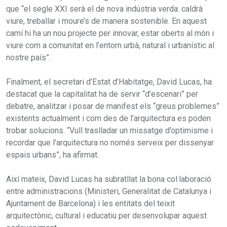
que “el segle XXI serà el de nova indústria verda: caldrà
viure, treballar i moure’s de manera sostenible. En aquest
camí hi ha un nou projecte per innovar, estar oberts al món i
viure com a comunitat en l’entorn urbà, natural i urbanístic al
nostre país”.
Finalment, el secretari d’Estat d’Habitatge, David Lucas, ha
destacat que la capitalitat ha de servir “d’escenari” per
debatre, analitzar i posar de manifest els “greus problemes”
existents actualment i com des de l’arquitectura es poden
trobar solucions. “Vull traslladar un missatge d’optimisme i
recordar que l’arquitectura no només serveix per dissenyar
espais urbans”, ha afirmat.
Així mateix, David Lucas ha subratllat la bona col·laboració
entre administracions (Ministeri, Generalitat de Catalunya i
Ajuntament de Barcelona) i les entitats del teixit
arquitectònic, cultural i educatiu per desenvolupar aquest