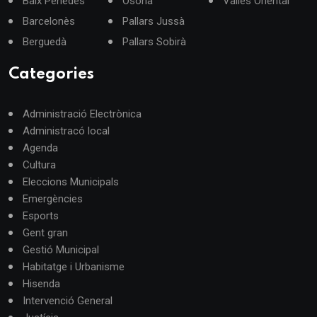
Baix Penedès
Osona
Vallès Oriental
Barcelonès
Pallars Jussà
Berguedà
Pallars Sobirà
Categories
Administració Electrònica
Administracó local
Agenda
Cultura
Eleccions Municipals
Emergències
Esports
Gent gran
Gestió Municipal
Habitatge i Urbanisme
Hisenda
Intervenció General