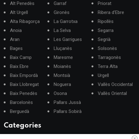
Alt Penedès
Garraf
Priorat
Alt Urgell
Gironès
Ribera d'Ebre
Alta Ribagorça
La Garrotxa
Ripollès
Anoia
La Selva
Segarra
Aran
Les Garrigues
Segrià
Bages
Lluçanès
Solsonès
Baix Camp
Maresme
Tarragonès
Baix Ebre
Moianès
Terra Alta
Baix Empordà
Montsià
Urgell
Baix Llobregat
Noguera
Vallès Occidental
Baix Penedès
Osona
Vallès Oriental
Barcelonès
Pallars Jussà
Berguedà
Pallars Sobirà
Categories