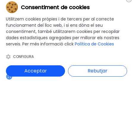
Administració Electrònica
Consentiment de cookies
Administracó local
Agenda
Utilitzem cookies pròpies i de tercers per al correcte
funcionament del lloc web, i si ens dóna el seu
Cultura
consentiment, també utilitzarem cookies per recopilar
Eleccions Municipals
dades estadístiques agregades per millorar els nostres
Emergències
serveis. Per més informació click
Política de Cookies
Esports
Gent gran
CONFIGURA
Gestió Municipal
Habitatge i Urbanisme
Acceptar
Rebutjar
Hisenda
Intervenció General
Justícia
Medi Ambient
Mobilitat i Territori
Obres i serveis
Ocupació i Formació
Participació ciutadana
Promoció Econòmica