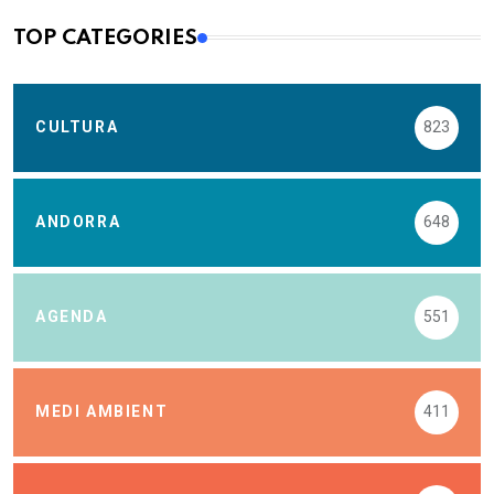
TOP CATEGORIES
CULTURA
823
ANDORRA
648
AGENDA
551
MEDI AMBIENT
411