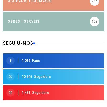
OCUPACIÓ I FORMACIÓ
235
OBRES I SERVEIS
102
SEGUIU-NOS
1.016
Fans
10.245
Seguidors
1.481
Seguidors