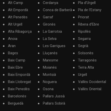
Alt Camp
Cerdanya
Pla d'Urgell
Alt Empordà
Conca de Barberà
Pla de l'Estany
Alt Penedès
Garraf
Priorat
Alt Urgell
Gironès
Ribera d'Ebre
Alta Ribagorça
La Garrotxa
Ripollès
Anoia
La Selva
Segarra
Aran
Les Garrigues
Segrià
Bages
Lluçanès
Solsonès
Baix Camp
Maresme
Tarragonès
Baix Ebre
Moianès
Terra Alta
Baix Empordà
Montsià
Urgell
Baix Llobregat
Noguera
Vallès Occidental
Baix Penedès
Osona
Vallès Oriental
Barcelonès
Pallars Jussà
Berguedà
Pallars Sobirà