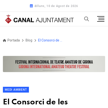
dilluns, 10 de Agost de 2026
Portada
Blog
El Consorci de les Gavarres restitueix 11 hectàrees d'eucaliptus per recuperar la sureda autòctona
MEDI AMBIENT
El Consorci de les