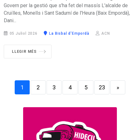
Govern per la gestió que s'ha fet del massís L'alcalde de
Cruïlles, Monells i Sant Sadurní de l'Heura (Baix Empordà),
Dani...
05 Juliol 2026
La Bisbal d'Empordà
ACN
LLEGIR MÉS
1
2
3
4
5
23
»