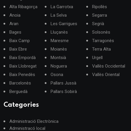
Alta Ribagorça
La Garrotxa
Ripollès
Anoia
La Selva
Segarra
Aran
Les Garrigues
Segrià
Bages
Lluçanès
Solsonès
Baix Camp
Maresme
Tarragonès
Baix Ebre
Moianès
Terra Alta
Baix Empordà
Montsià
Urgell
Baix Llobregat
Noguera
Vallès Occidental
Baix Penedès
Osona
Vallès Oriental
Barcelonès
Pallars Jussà
Berguedà
Pallars Sobirà
Categories
Administració Electrònica
Administracó local