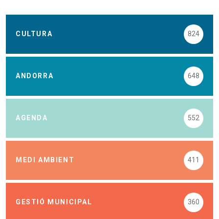
CULTURA
824
ANDORRA
648
AGENDA
552
MEDI AMBIENT
411
GESTIÓ MUNICIPAL
360