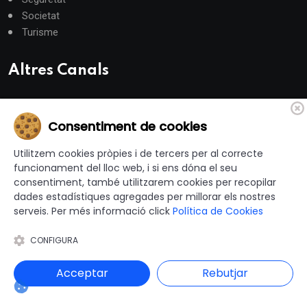
Societat
Turisme
Altres Canals
canalandorra.ad
Consentiment de cookies
Utilitzem cookies pròpies i de tercers per al correcte
© 2012-2026 Ajuntaments de Catalunya - Tots els drets
funcionament del lloc web, i si ens dóna el seu
consentiment, també utilitzarem cookies per recopilar
reservats |
Avís Legal
|
Política de privacitat
|
dades estadístiques agregades per millorar els nostres
Política de Cookies
|
Accessibilitat
|
serveis. Per més informació click
Política de Cookies
Disseny i programació web: Blaupixel.com
CONFIGURA
Acceptar
Rebutjar