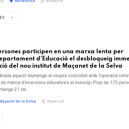
26
Mollerussa
Redacció
ÉS
ersones participen en una marxa lenta per
epartament d'Educació el desbloqueig imm
ció del nou institut de Maçanet de la Selva
ebrada aquest diumenge al vespre coincidint amb l'operació retor
 de manca d'inversions educatives al municipi Prop de 175 per
umenge 21 de...
Maçanet de la Selva
Redacció