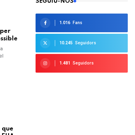
SEGUIU-NOS
1.016
Fans
 per
ssible
10.245
Seguidors
la
el
1.481
Seguidors
a que