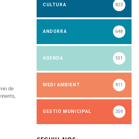
CULTURA
823
ANDORRA
648
AGENDA
551
MEDI AMBIENT
411
rvei de
vinents,
GESTIÓ MUNICIPAL
359