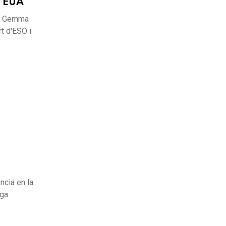
s EUA
na, Gemma
rt d'ESO i
ncia en la
ega