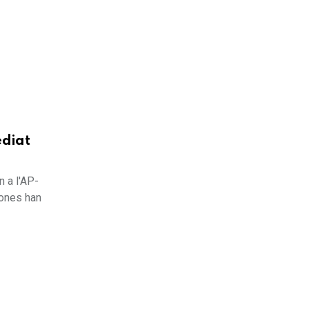
ediat
n a l'AP-
sones han