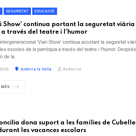
SEGURETAT
EDUCACIÓ
ri Show’ continua portant la seguretat viària 
 a través del teatre i l’humor
 intergeneracional ‘Viari Show’ continua acostant la seguretat viàri
les escoles de la parròquia a través del teatre i l’humor. Després
 de la...
 2026
Andorra la Vella
Redacció
R MÉS
oncilia dona suport a les famílies de Cubelles
durant les vacances escolars