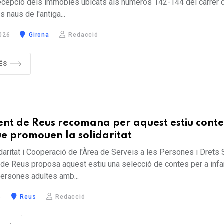
 recepció dels immobles ubicats als números 142-144 del carrer 
s naus de l'antiga...
026
Girona
Redacció
ÉS
nt de Reus recomana per aquest estiu contes
ue promouen la solidaritat
daritat i Cooperació de l'Àrea de Serveis a les Persones i Drets 
 de Reus proposa aquest estiu una selecció de contes per a infa
persones adultes amb...
6
Reus
Redacció