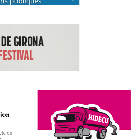
rica
cta de