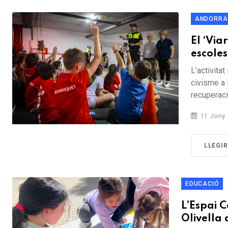
ANDORRA
El ‘Via
escoles
L’activitat
civisme a 
recuperació
11 Juny
LLEGI
EDUCACIÓ
L’Espai C
Olivella 