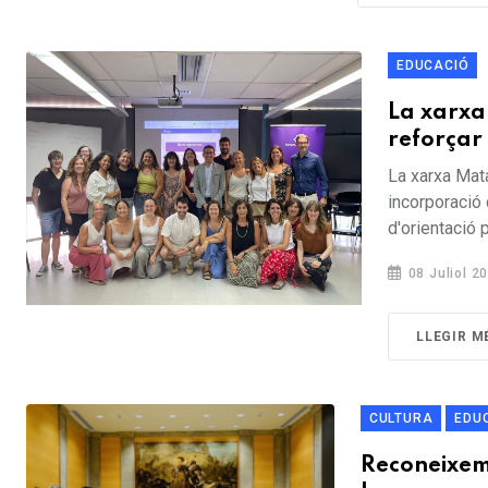
EDUCACIÓ
La xarxa
reforçar 
La xarxa Mata
incorporació
d'orientació p
08 Juliol 2
LLEGIR M
CULTURA
EDU
Reconeixeme