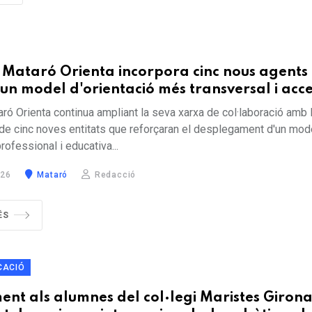
 Mataró Orienta incorpora cinc nous agents
un model d'orientació més transversal i acce
ró Orienta continua ampliant la seva xarxa de col·laboració amb 
 de cinc noves entitats que reforçaran el desplegament d'un mod
rofessional i educativa...
026
Mataró
Redacció
ÉS
CACIÓ
nt als alumnes del col·legi Maristes Giron