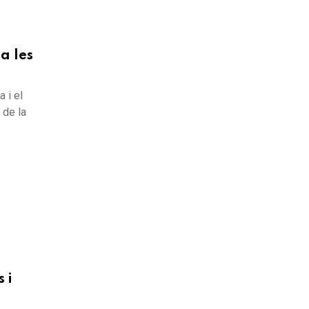
a les
a i el
 de la
 i