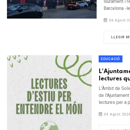
lliurament i
Barcelona -le
06 Agost 2
LLEGIR M
EDUCACIÓ
L'Ajuntame
lectures q
L'Àmbit de Soli
de l'Ajuntament
lectures per a 
04 Agost 202