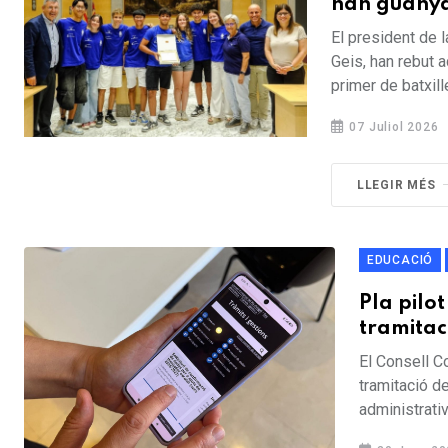
han guanyat
El president de 
Geis, han rebut a
primer de batxille
07 Juliol 2026
LLEGIR MÉS
EDUCACIÓ
Pla pilot
tramitac
El Consell Co
tramitació de
administrativa 