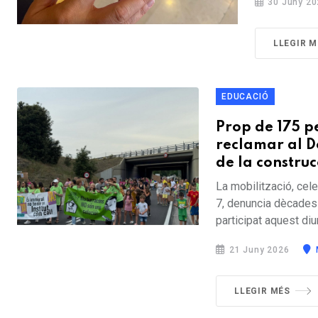
30 Juny 20
LLEGIR M
EDUCACIÓ
Prop de 175 p
reclamar al D
de la construc
La mobilització, cel
7, denuncia dècades
participat aquest di
21 Juny 2026
LLEGIR MÉS