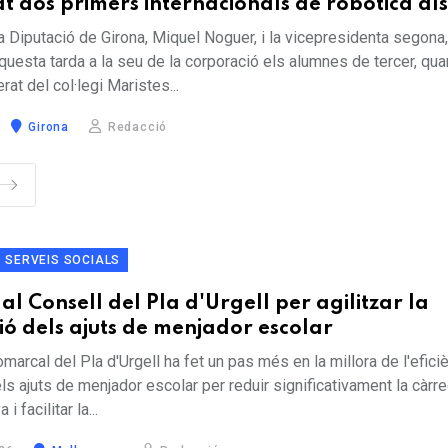
 dos primers internacionals de robòtica al
la Diputació de Girona, Miquel Noguer, i la vicepresidenta sego
questa tarda a la seu de la corporació els alumnes de tercer, qua
rat del col·legi Maristes...
Girona
Redacció
SERVEIS SOCIALS
 al Consell del Pla d'Urgell per agilitzar la
ió dels ajuts de menjador escolar
marcal del Pla d'Urgell ha fet un pas més en la millora de l'eficiè
ls ajuts de menjador escolar per reduir significativament la càrr
i facilitar la...