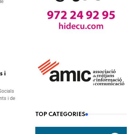
de
 i
Socials
nts i de
TOP CATEGORIES