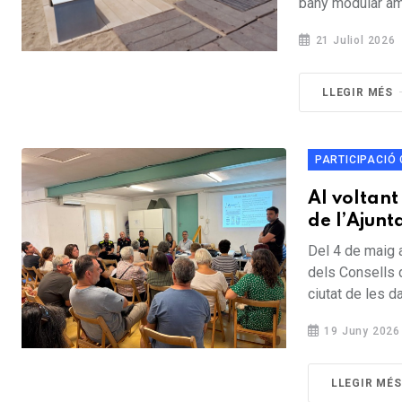
bany modular am
21 Juliol 2026
LLEGIR MÉS
PARTICIPACIÓ
Al voltant
de l’Ajun
Del 4 de maig a
dels Consells d
ciutat de les da
19 Juny 2026
LLEGIR MÉS