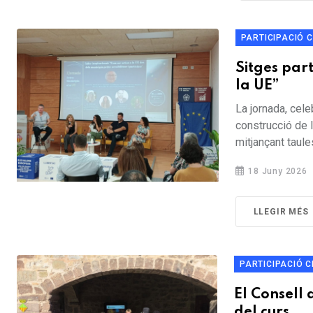
PARTICIPACIÓ 
Sitges part
la UE”
La jornada, cele
construcció de l
mitjançant taules
18 Juny 2026
LLEGIR MÉS
PARTICIPACIÓ 
El Consell 
del curs