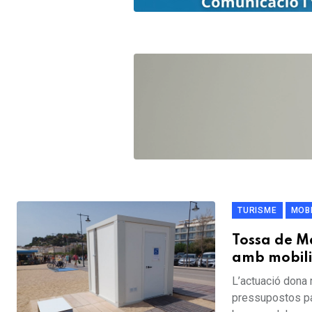
TURISME
MOBI
Tossa de Ma
amb mobili
L’actuació dona
pressupostos par