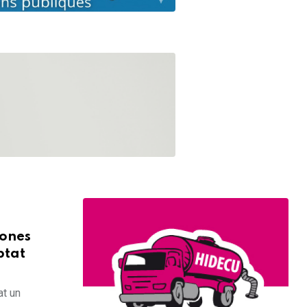
sones
ptat
at un