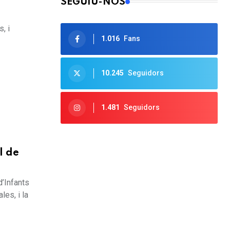
SEGUIU-NOS
i
, i
1.016
Fans
10.245
Seguidors
1.481
Seguidors
l de
d’Infants
les, i la