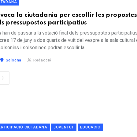
IUTADANA
oca la ciutadania per escollir les propostes
els pressupostos participatius
han de passar a la votació final dels pressupostos participatiu
res 17 de juny a dos quarts de vuit del vespre a la sala cultural
solsonins i solsonines podran escollir la...
Solsona
Redacció
ARTICIPACIÓ CIUTADANA
JOVENTUT
EDUCACIÓ