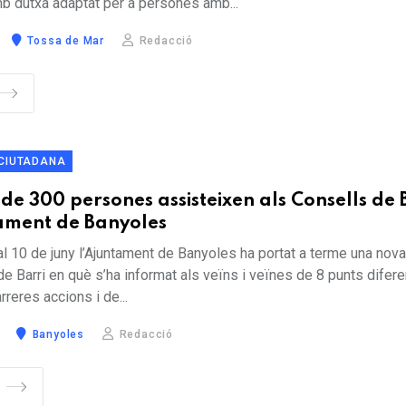
b dutxa adaptat per a persones amb...
Tossa de Mar
Redacció
 CIUTADANA
 de 300 persones assisteixen als Consells de 
tament de Banyoles
l 10 de juny l’Ajuntament de Banyoles ha portat a terme una nov
e Barri en què s’ha informat als veïns i veïnes de 8 punts difere
rreres accions i de...
Banyoles
Redacció