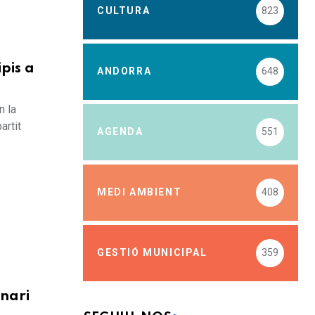
CULTURA
823
pis a
ANDORRA
648
n la
artit
AGENDA
551
MEDI AMBIENT
408
GESTIÓ MUNICIPAL
359
enari