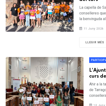
La capella de Sa
conselleres que 
la benvinguda al
11 Juny 2026
LLEGIR MÉS
PARTICIP
L'Ajun
curs de
Ahir a la t
de Tarrago
consellera.
10 Juny