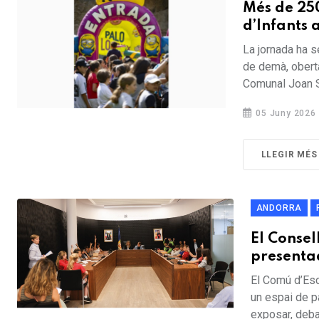
Més de 250
d’Infants a
La jornada ha s
de demà, oberta
Comunal Joan Sa
05 Juny 2026
LLEGIR MÉS
ANDORRA
El Consel
presentad
El Comú d’Esc
un espai de p
exposar, debat