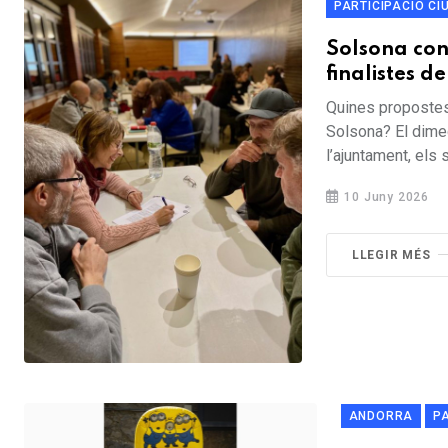
PARTICIPACIÓ C
Solsona conv
finalistes d
Quines propostes 
Solsona? El dimec
l’ajuntament, els 
10 Juny 2026
LLEGIR MÉS
ANDORRA
P