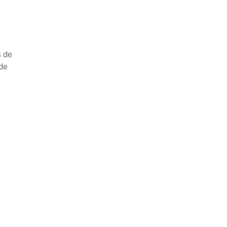
s de
 de