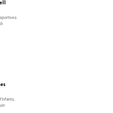
ell
esportives
di
tes
’Infants,
uin