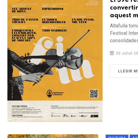
El 39è Fe
convertir
aquest m
Altafulla to
Festival Inte
consolidades d
30 Juliol 2
LLEGIR M