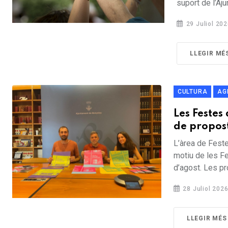
suport de l’Aju
29 Juliol 20
LLEGIR MÉ
CULTURA
AG
Les Feste
de propost
L’àrea de Feste
motiu de les F
d’agost. Les pr
28 Juliol 202
LLEGIR MÉS