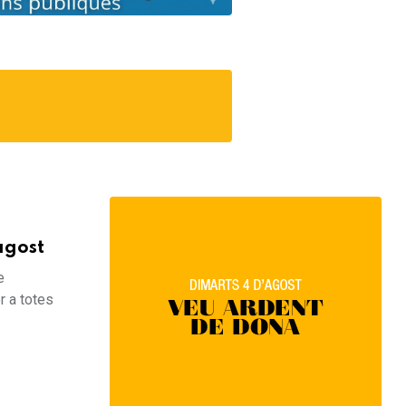
agost
e
r a totes