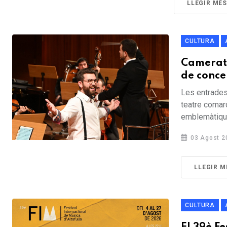
LLEGIR MÉ
CULTURA
Camerata
de conce
Les entrades 
teatre comar
emblemàtiques
03 Agost 2
LLEGIR M
CULTURA