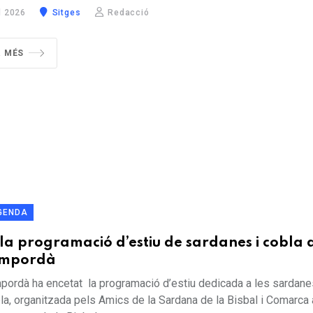
l 2026
Sitges
Redacció
R MÉS
GENDA
a programació d’estiu de sardanes i cobla a
’Empordà
pordà ha encetat la programació d’estiu dedicada a les sardanes
a, organitzada pels Amics de la Sardana de la Bisbal i Comarca