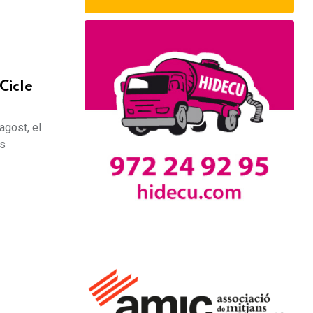
Cicle
agost, el
és