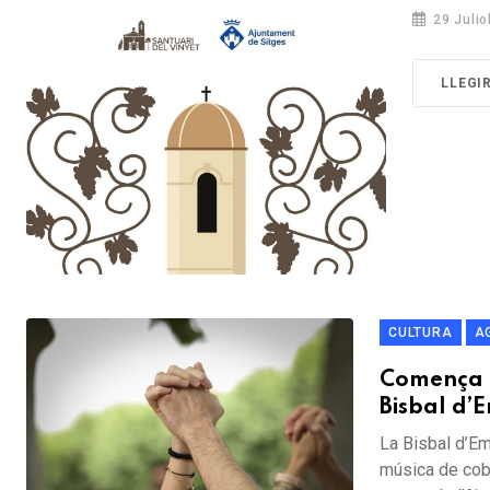
29 Julio
LLEGI
CULTURA
A
Comença l
Bisbal d
La Bisbal d’Em
música de cobl