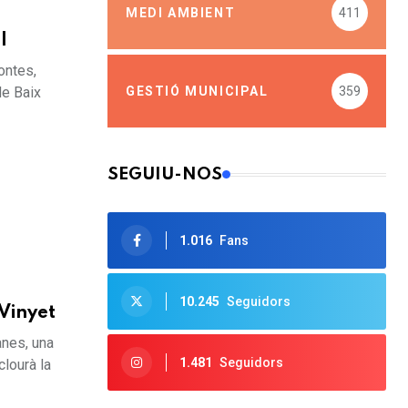
MEDI AMBIENT
411
l
ontes,
GESTIÓ MUNICIPAL
359
de Baix
SEGUIU-NOS
1.016
Fans
10.245
Seguidors
Vinyet
anes, una
1.481
Seguidors
clourà la