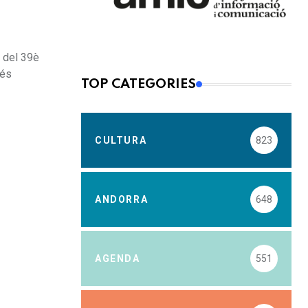
ó del 39è
més
TOP CATEGORIES
CULTURA
823
ANDORRA
648
AGENDA
551