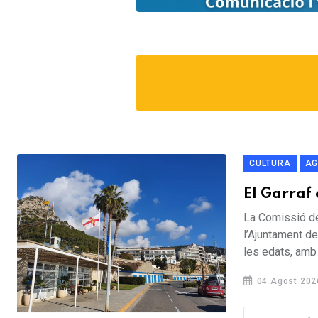
CULTURA
AG
El Garraf 
La Comissió de
l’Ajuntament de
les edats, amb l
04 Agost 202