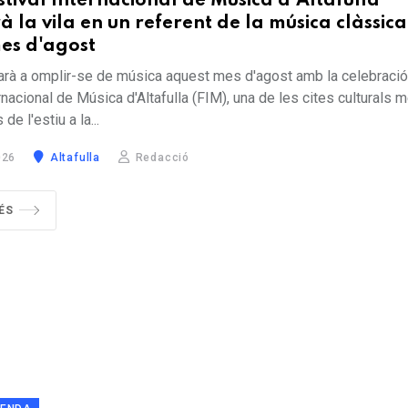
stival Internacional de Música d'Altafulla
à la vila en un referent de la música clàssica
es d'agost
rnarà a omplir-se de música aquest mes d'agost amb la celebraci
rnacional de Música d'Altafulla (FIM), una de les cites culturals 
e l'estiu a la...
026
Altafulla
Redacció
ÉS