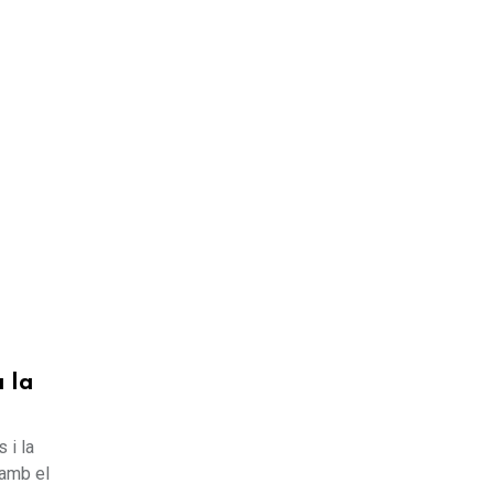
 la
 i la
 amb el