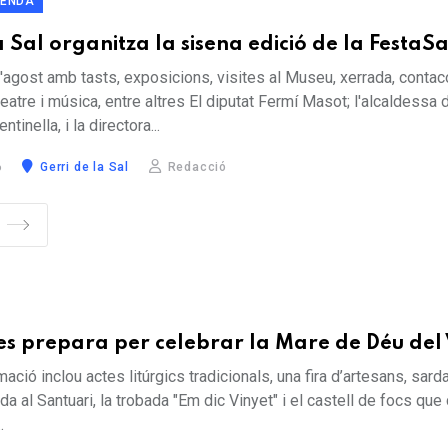
ENDA
a Sal organitza la sisena edició de la FestaSa
 d'agost amb tasts, exposicions, visites al Museu, xerrada, contac
atre i música, entre altres El diputat Fermí Masot; l'alcaldessa 
tinella, i la directora...
6
Gerri de la Sal
Redacció
 es prepara per celebrar la Mare de Déu del 
ació inclou actes litúrgics tradicionals, una fira d’artesans, sard
ada al Santuari, la trobada "Em dic Vinyet" i el castell de focs que 
.