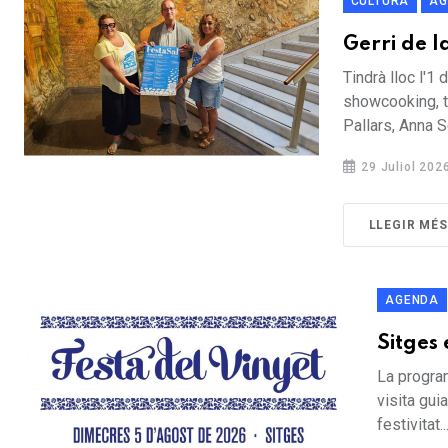
CULTURA
AG
Gerri de l
Tindrà lloc l'1
showcooking, te
Pallars, Anna Sen
29 Juliol 202
LLEGIR MÉS
AGENDA
Sitges
La program
visita gui
festivitat...