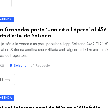
S
AGENDA
 Granados porta ‘Una nit a l’òpera’ al 45è 
rts d’estiu de Solsona
ja són a la venda a un preu popular a l’app Solsona 24/7 El 21 d’
cal de Solsona acollirà una vetllada amb algunes de les àries m
 del repertori...
026
Solsona
Redacció
ÉS
AGENDA