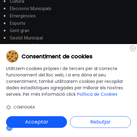
Cultura
Eleccions Municipals
Emergències
Esports
Gent gran
Gestió Municipal
Habitatge i Urbanisme
Hisenda
Consentiment de cookies
Intervenció General
Justícia
Utilitzem cookies pròpies i de tercers per al correcte
funcionament del lloc web, i si ens dóna el seu
Medi Ambient
consentiment, també utilitzarem cookies per recopilar
Mobilitat i Territori
dades estadístiques agregades per millorar els nostres
Obres i serveis
serveis. Per més informació click
Política de Cookies
Ocupació i Formació
Participació ciutadana
CONFIGURA
Promoció Econòmica
Salut
Acceptar
Rebutjar
Seguretat
Societat