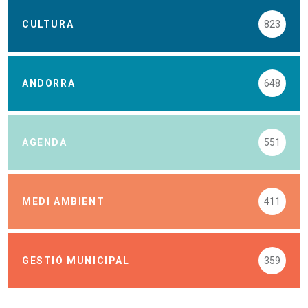
CULTURA
823
ANDORRA
648
AGENDA
551
MEDI AMBIENT
411
GESTIÓ MUNICIPAL
359