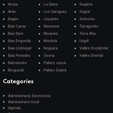
Anoia
La Selva
Segarra
Aran
Les Garrigues
Segrià
Bages
Lluçanès
Solsonès
Baix Camp
Maresme
Tarragonès
Baix Ebre
Moianès
Terra Alta
Baix Empordà
Montsià
Urgell
Baix Llobregat
Noguera
Vallès Occidental
Baix Penedès
Osona
Vallès Oriental
Barcelonès
Pallars Jussà
Berguedà
Pallars Sobirà
Categories
Administració Electrònica
Administracó local
Agenda