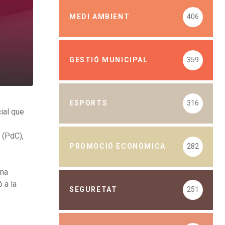
MEDI AMBIENT
406
GESTIÓ MUNICIPAL
359
ESPORTS
316
ial que
 (PdC),
PROMOCIÓ ECONÒMICA
282
una
 a la
SEGURETAT
251