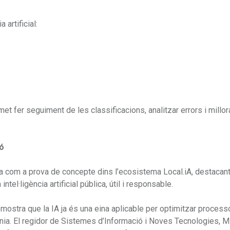
 artificial:
 fer seguiment de les classificacions, analitzar errors i millor
ó
va com a prova de concepte dins l’ecosistema Local.iA, destacant
el·ligència artificial pública, útil i responsable.
mostra que la IA ja és una eina aplicable per optimitzar process
tadania. El regidor de Sistemes d’Informació i Noves Tecnologies, M