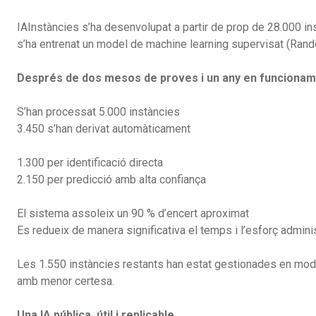
IAInstàncies s’ha desenvolupat a partir de prop de 28.000 ins
s’ha entrenat un model de machine learning supervisat (Rando
Després de dos mesos de proves i un any en funcionam
S’han processat 5.000 instàncies
3.450 s’han derivat automàticament
1.300 per identificació directa
2.150 per predicció amb alta confiança
El sistema assoleix un 90 % d’encert aproximat
Es redueix de manera significativa el temps i l’esforç admini
Les 1.550 instàncies restants han estat gestionades en mode
amb menor certesa.
Una IA pública, útil i replicable