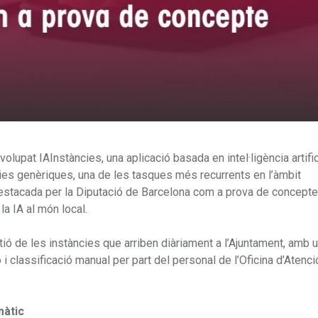
upat IAInstàncies, una aplicació basada en intel·ligència artific
ncies genèriques, una de les tasques més recurrents en l’àmbit
t destacada per la Diputació de Barcelona com a prova de concepte
a IA al món local.
tió de les instàncies que arriben diàriament a l’Ajuntament, amb 
 i classificació manual per part del personal de l’Oficina d’Atenció
màtic