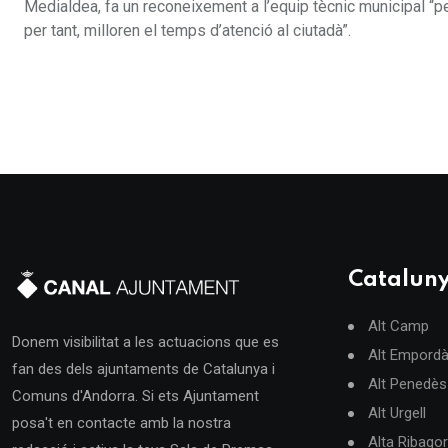
Medialdea, fa un reconeixement a l’equip tècnic municipal “pel f
per tant, milloren el temps d’atenció al ciutadà”.
Catalun
Alt Camp
Donem visibilitat a les actuacions que es
Alt Empord
fan des dels ajuntaments de Catalunya i
Alt Penedès
Comuns d'Andorra. Si ets Ajuntament
Alt Urgell
posa't en contacte amb la nostra
Alta Ribago