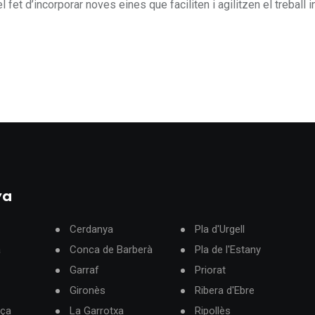
et d’incorporar noves eines que faciliten i agilitzen el treball in
ya
Cerdanya
Pla d'Urgell
à
Conca de Barberà
Pla de l'Estany
Garraf
Priorat
Gironès
Ribera d'Ebre
rça
La Garrotxa
Ripollès