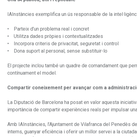
IAInstàncies exemplifica un ús responsable de la intel·ligència
• Parteix d’un problema real i concret
• Utilitza dades pròpies i contextualitzades
• Incorpora criteris de privacitat, seguretat i control
• Dona suport al personal, sense substituir-lo
El projecte inclou també un quadre de comandament que permet
contínuament el model.
Compartir coneixement per avançar com a administraci
La Diputació de Barcelona ha posat en valor aquesta iniciati
importància de compartir experiències reals per impulsar una int
Amb IAInstàncies, l’Ajuntament de Vilafranca del Penedès de
interns, guanyar eficiència i oferir un millor servei a la ciu