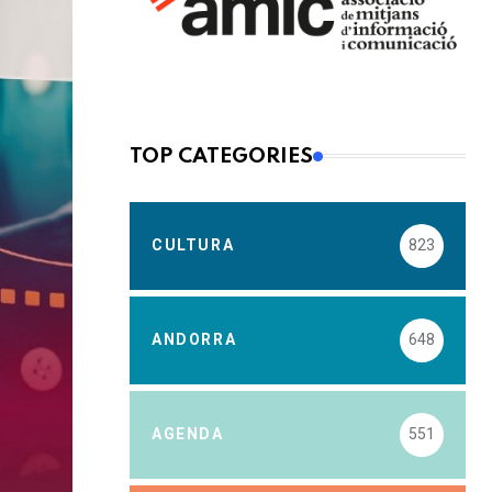
TOP CATEGORIES
CULTURA
823
ANDORRA
648
AGENDA
551