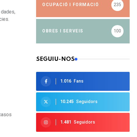
OCUPACIÓ I FORMACIÓ
235
e dades,
cies.
OBRES I SERVEIS
100
SEGUIU-NOS
1.016
Fans
10.245
Seguidors
 casos
1.481
Seguidors