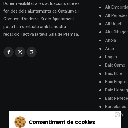
Donem visibilitat a les actuacions que es
Alt Empord
fan des dels ajuntaments de Catalunya i
Alt Penedès
Comuns d'Andorra. Si ets Ajuntament
Alt Urgell
posa't en contacte amb la nostra
Alta Ribago
redacció i activa la teva Sala de Premsa.
Anoia
Aran
Bages
Baix Camp
Baix Ebre
Baix Empor
Baix Llobreg
Baix Pened
Barcelonès
Berguedà
Consentiment de cookies