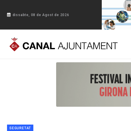
dissabte, 08 de Agost de 2026
Portada
Blog
Vidreres aconsegueix resoldre el 90% dels i
SEGURETAT