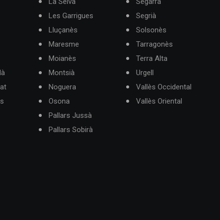
La Selva
Segarra
Les Garrigues
Segrià
Lluçanès
Solsonès
Maresme
Tarragonès
Moianès
Terra Alta
dà
Montsià
Urgell
at
Noguera
Vallès Occidental
ès
Osona
Vallès Oriental
Pallars Jussà
Pallars Sobirà