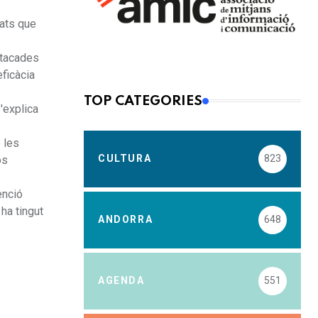
tats que
stacades
eficàcia
TOP CATEGORIES
'explica
 les
CULTURA
823
os
enció
ha tingut
ANDORRA
648
AGENDA
551