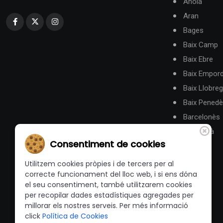
Anoia
Aran
Bages
Baix Camp
Baix Ebre
Baix Empor
Baix Llobreg
Baix Pened
Barcelonès
Berguedà
Consentiment de cookies
Utilitzem cookies pròpies i de tercers per al
correcte funcionament del lloc web, i si ens dóna
el seu consentiment, també utilitzarem cookies
per recopilar dades estadístiques agregades per
millorar els nostres serveis. Per més informació
click
Política de Cookies