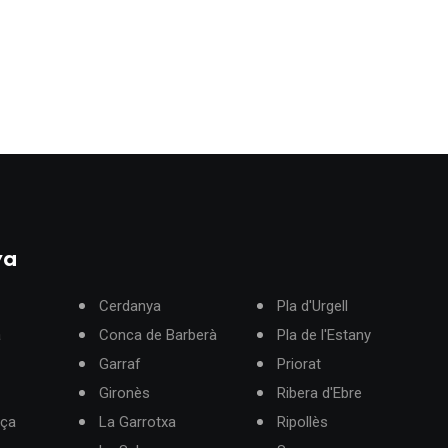
ya
Cerdanya
Pla d'Urgell
à
Conca de Barberà
Pla de l'Estany
Garraf
Priorat
Gironès
Ribera d'Ebre
rça
La Garrotxa
Ripollès