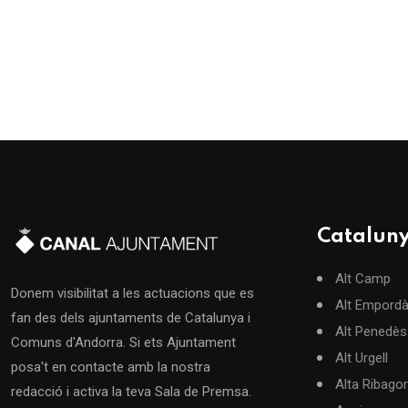
Catalun
Alt Camp
Donem visibilitat a les actuacions que es
Alt Empord
fan des dels ajuntaments de Catalunya i
Alt Penedès
Comuns d'Andorra. Si ets Ajuntament
Alt Urgell
posa't en contacte amb la nostra
Alta Ribago
redacció i activa la teva Sala de Premsa.