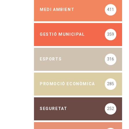
MEDI AMBIENT
411
GESTIÓ MUNICIPAL
359
ESPORTS
316
PROMOCIÓ ECONÒMICA
285
SEGURETAT
252