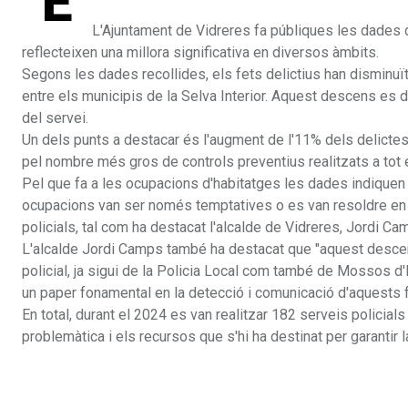
E
L'Ajuntament de Vidreres fa públiques les dades 
reflecteixen una millora significativa en diversos àmbits.
Segons les dades recollides, els fets delictius han disminu
entre els municipis de la Selva Interior. Aquest descens es deu
del servei.
Un dels punts a destacar és l'augment de l'11% dels delictes
pel nombre més gros de controls preventius realitzats a tot 
Pel que fa a les ocupacions d'habitatges les dades indiquen 
ocupacions van ser només temptatives o es van resoldre en
policials, tal com ha destacat l'alcalde de Vidreres, Jordi C
L'alcalde Jordi Camps també ha destacat que "aquest descens
policial, ja sigui de la Policia Local com també de Mossos d'E
un paper fonamental en la detecció i comunicació d'aquests f
En total, durant el 2024 es van realitzar 182 serveis policial
problemàtica i els recursos que s'hi ha destinat per garantir l