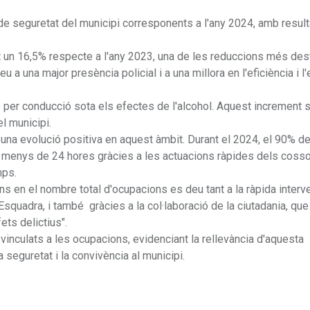
de seguretat del municipi corresponents a l'any 2024, amb resul
ït un 16,5% respecte a l'any 2023, una de les reduccions més de
 a una major presència policial i a una millora en l'eficiència i l'
 per conducció sota els efectes de l'alcohol. Aquest increment s
el municipi.
una evolució positiva en aquest àmbit. Durant el 2024, el 90% de
 menys de 24 hores gràcies a les actuacions ràpides dels coss
amps.
 en el nombre total d'ocupacions es deu tant a la ràpida interv
squadra, i també gràcies a la col·laboració de la ciutadania, que 
ets delictius".
s vinculats a les ocupacions, evidenciant la rellevància d'aquesta
a seguretat i la convivència al municipi.