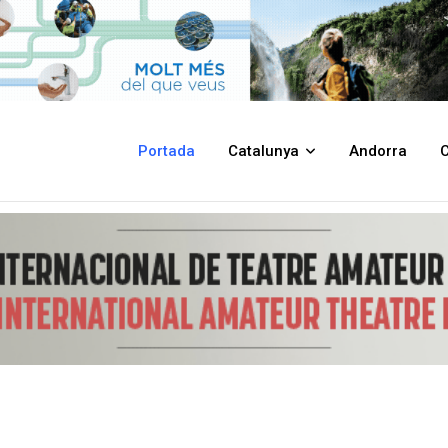
ncidents per ocupacions en menys de 24 hores durant el 2024
Portada
Catalunya
Andorra
C