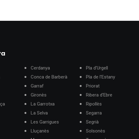
ya
Cerdanya
Pla d'Urgell
à
Conca de Barberà
Pla de l'Estany
Garraf
Priorat
Gironès
Ribera d'Ebre
rça
La Garrotxa
Ripollès
La Selva
Segarra
Les Garrigues
Segrià
Lluçanès
Solsonès