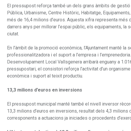
El pressupost reforça també un dels grans àmbits de gestió m
Pública, Urbanisme, Centre Històric, Habitatge, Equipaments,
més de 16,4 milions d’euros. Aquesta xifra representa més de
darrers anys per millorar l’espai públic, els equipaments, la so
ciutat.
En l’àmbit de la promoció econòmica, l’Ajuntament manté la s
professionalitzadora i el suport a l’empresa i l’emprenedoria. 
Desenvolupament Local Vallsgenera arribarà enguany a 1.016.
pressupostari, el consistori reforça l’activitat d’un organism
econòmica i suport al teixit productiu.
13,3 milions d’euros en inversions
El pressupost municipal manté també el nivell inversor rècord a
13,3 milions d’euros en inversions, resultat dels 4,3 milions
corresponents a actuacions ja iniciades o procedents d’exerci