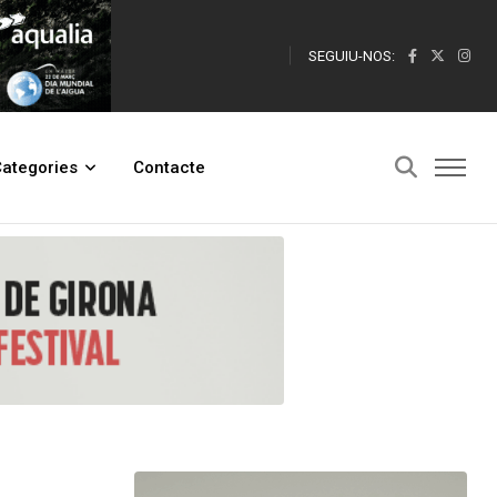
SEGUIU-NOS:
més alt de la seva història
ategories
Contacte
d