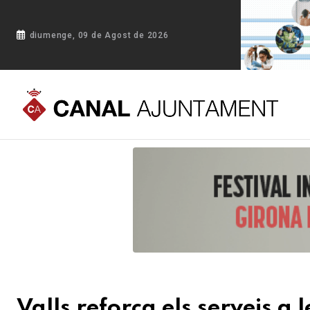
diumenge, 09 de Agost de 2026
Portada
Blog
Valls reforça els serveis a les persones i ma
Valls reforça els serveis a 