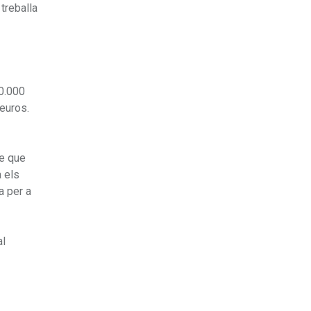
 treballa
00.000
’euros.
re que
à els
a per a
al