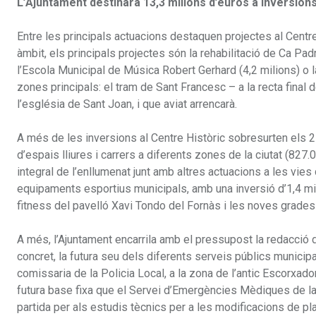
L’Ajuntament destinarà 13,3 milions d’euros a inversion
Entre les principals actuacions destaquen projectes al Centre
àmbit, els principals projectes són la rehabilitació de Ca Padró
l’Escola Municipal de Música Robert Gerhard (4,2 milions) o 
zones principals: el tram de Sant Francesc – a la recta final de
l’església de Sant Joan, i que aviat arrencarà.
A més de les inversions al Centre Històric sobresurten els 2 
d’espais lliures i carrers a diferents zones de la ciutat (827.
integral de l’enllumenat junt amb altres actuacions a les vie
equipaments esportius municipals, amb una inversió d’1,4 mili
fitness del pavelló Xavi Tondo del Fornàs i les noves grades 
A més, l’Ajuntament encarrila amb el pressupost la redacció
concret, la futura seu dels diferents serveis públics municipa
comissaria de la Policia Local, a la zona de l’antic Escorxador;
futura base fixa que el Servei d’Emergències Mèdiques de la G
partida per als estudis tècnics per a les modificacions de p