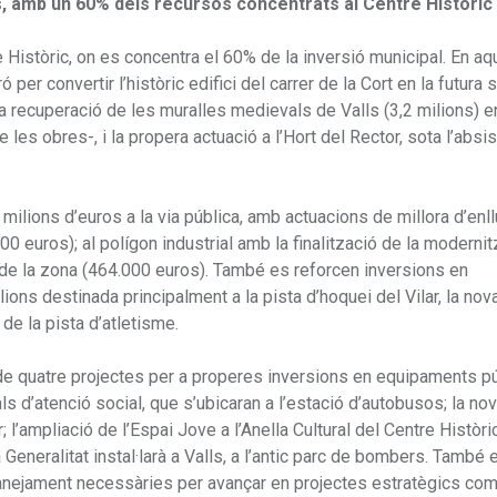
s, amb un 60% dels recursos concentrats al Centre Històric
 Històric, on es concentra el 60% de la inversió municipal. En aq
 per convertir l’històric edifici del carrer de la Cort en la futura 
la recuperació de les muralles medievals de Valls (3,2 milions) 
 les obres-, i la propera actuació a l’Hort del Rector, sota l’absi
milions d’euros a la via pública, amb actuacions de millora d’enl
000 euros); al polígon industrial amb la finalització de la moderni
s de la zona (464.000 euros). També es reforcen inversions en
ons destinada principalment a la pista d’hoquei del Vilar, la nov
de la pista d’atletisme.
 de quatre projectes per a properes inversions en equipaments pú
ls d’atenció social, que s’ubicaran a l’estació d’autobusos; la no
 l’ampliació de l’Espai Jove a l’Anella Cultural del Centre Històric
eneralitat instal·larà a Valls, a l’antic parc de bombers. També 
lanejament necessàries per avançar en projectes estratègics com 