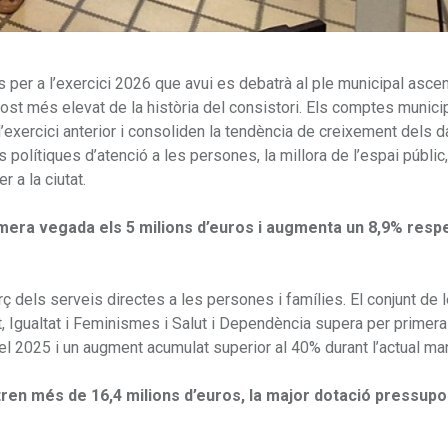
 per a l’exercici 2026 que avui es debatrà al ple municipal asce
ost més elevat de la història del consistori. Els comptes munici
exercici anterior i consoliden la tendència de creixement dels d
olítiques d’atenció a les persones, la millora de l’espai públic,
 a la ciutat.
imera vegada els 5 milions d’euros i augmenta un 8,9% resp
rç dels serveis directes a les persones i famílies. El conjunt de 
ut, Igualtat i Feminismes i Salut i Dependència supera per primer
el 2025 i un augment acumulat superior al 40% durant l’actual ma
ntren més de 16,4 milions d’euros, la major dotació pressupo