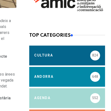
ndeix a
pals
arrers
TOP CATEGORIES
 el
CULTURA
824
ecte
les àrees
ANDORRA
648
a vegada
ndat.
stària
AGENDA
552