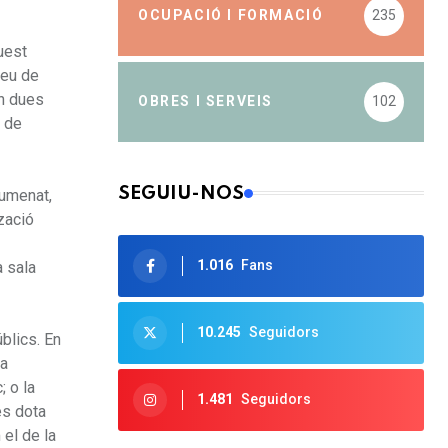
OCUPACIÓ I FORMACIÓ
235
uest
seu de
en dues
OBRES I SERVEIS
102
s de
SEGUIU-NOS
lumenat,
tzació
1.016
Fans
a sala
10.245
Seguidors
blics. En
va
; o la
1.481
Seguidors
es dota
el de la