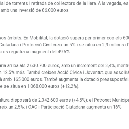
l de torrents i retirada de col·lectors de la llera. A la vegada, es
s amb una inversió de 86.000 euros.
os àmbits. En Mobilitat, la dotació supera per primer cop els 6
tadana i Protecció Civil creix un 5% i se situa en 2,9 milions d
ros registra un augment del 49,6%.
ària arriba als 2.630.700 euros, amb un increment del 3,4%, ment
un 12,5% més. També creixen Acció Cívica i Joventut, que assolir
rà amb 165.000 euros. També augmenta la dotació pressupostàri
ue se situa en 1.068.000 euros (+12,2%).
ltura disposarà de 2.342.600 euros (+4,5%); el Patronat Municip
creix un 2,5%; i OAC i Participació Ciutadana augmenta un 16%