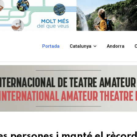
nté el rècord d'inversions amb un pressupost de 39,2 milions d'euros, el 
Portada
Catalunya
Andorra
C
les persones i manté el rècor