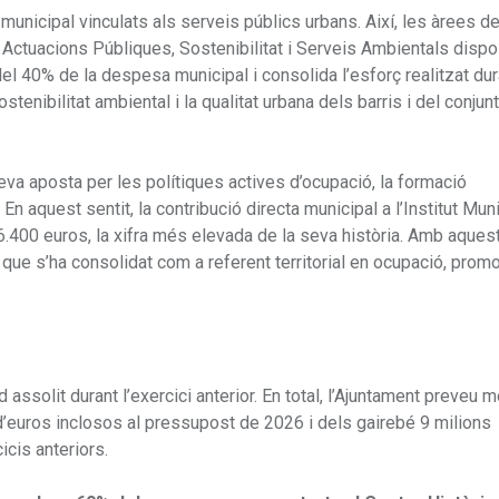
unicipal vinculats als serveis públics urbans. Així, les àrees de
 Actuacions Públiques, Sostenibilitat i Serveis Ambientals disp
l 40% de la despesa municipal i consolida l’esforç realitzat dur
stenibilitat ambiental i la qualitat urbana dels barris i del conjunt
eva aposta per les polítiques actives d’ocupació, la formació
En aquest sentit, la contribució directa municipal a l’Institut Mun
400 euros, la xifra més elevada de la seva història. Amb aques
e que s’ha consolidat com a referent territorial en ocupació, prom
ssolit durant l’exercici anterior. En total, l’Ajuntament preveu m
 d’euros inclosos al pressupost de 2026 i dels gairebé 9 milions
cis anteriors.