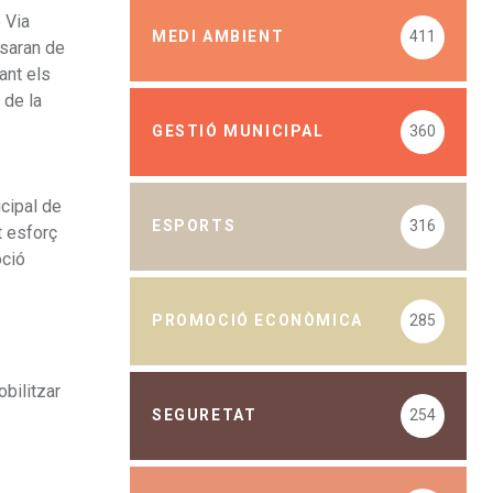
 Via
MEDI AMBIENT
411
osaran de
ant els
 de la
GESTIÓ MUNICIPAL
360
icipal de
ESPORTS
316
t esforç
oció
PROMOCIÓ ECONÒMICA
285
obilitzar
SEGURETAT
254