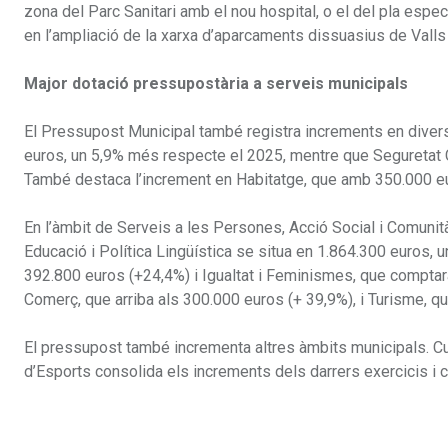
zona del Parc Sanitari amb el nou hospital, o el del pla especia
en l’ampliació de la xarxa d’aparcaments dissuasius de Vall
Major dotació pressupostària a serveis municipals
El Pressupost Municipal també registra increments en divers
euros, un 5,9% més respecte el 2025, mentre que Seguretat Ciu
També destaca l’increment en Habitatge, que amb 350.000 eu
En l’àmbit de Serveis a les Persones, Acció Social i Comunit
Educació i Política Lingüística se situa en 1.864.300 euros, 
392.800 euros (+24,4%) i Igualtat i Feminismes, que compta
Comerç, que arriba als 300.000 euros (+ 39,9%), i Turisme, q
El pressupost també incrementa altres àmbits municipals. Cu
d’Esports consolida els increments dels darrers exercicis i 