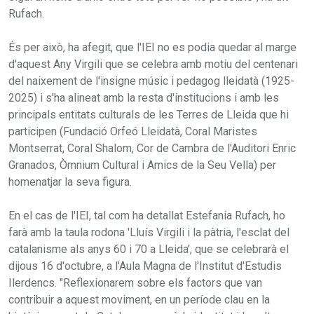
Rufach.
És per això, ha afegit, que l'IEI no es podia quedar al marge
d'aquest Any Virgili que se celebra amb motiu del centenari
del naixement de l'insigne músic i pedagog lleidatà (1925-
2025) i s'ha alineat amb la resta d'institucions i amb les
principals entitats culturals de les Terres de Lleida que hi
participen (Fundació Orfeó Lleidatà, Coral Maristes
Montserrat, Coral Shalom, Cor de Cambra de l'Auditori Enric
Granados, Òmnium Cultural i Amics de la Seu Vella) per
homenatjar la seva figura.
En el cas de l'IEI, tal com ha detallat Estefania Rufach, ho
farà amb la taula rodona 'Lluís Virgili i la pàtria, l'esclat del
catalanisme als anys 60 i 70 a Lleida', que se celebrarà el
dijous 16 d'octubre, a l'Aula Magna de l'Institut d'Estudis
Ilerdencs. "Reflexionarem sobre els factors que van
contribuir a aquest moviment, en un període clau en la