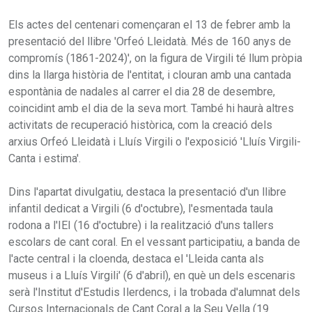
Els actes del centenari començaran el 13 de febrer amb la
presentació del llibre 'Orfeó Lleidatà. Més de 160 anys de
compromís (1861-2024)', on la figura de Virgili té llum pròpia
dins la llarga història de l'entitat, i clouran amb una cantada
espontània de nadales al carrer el dia 28 de desembre,
coincidint amb el dia de la seva mort. També hi haurà altres
activitats de recuperació històrica, com la creació dels
arxius Orfeó Lleidatà i Lluís Virgili o l'exposició 'Lluís Virgili-
Canta i estima'.
Dins l'apartat divulgatiu, destaca la presentació d'un llibre
infantil dedicat a Virgili (6 d'octubre), l'esmentada taula
rodona a l'IEI (16 d'octubre) i la realització d'uns tallers
escolars de cant coral. En el vessant participatiu, a banda de
l'acte central i la cloenda, destaca el 'Lleida canta als
museus i a Lluís Virgili' (6 d'abril), en què un dels escenaris
serà l'Institut d'Estudis Ilerdencs, i la trobada d'alumnat dels
Cursos Internacionals de Cant Coral a la Seu Vella (19