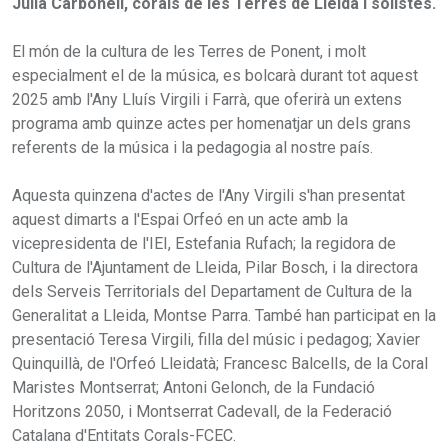
Julià Carbonell, corals de les Terres de Lleida i solistes.
El món de la cultura de les Terres de Ponent, i molt
especialment el de la música, es bolcarà durant tot aquest
2025 amb l'Any Lluís Virgili i Farrà, que oferirà un extens
programa amb quinze actes per homenatjar un dels grans
referents de la música i la pedagogia al nostre país.
Aquesta quinzena d'actes de l'Any Virgili s'han presentat
aquest dimarts a l'Espai Orfeó en un acte amb la
vicepresidenta de l'IEI, Estefania Rufach; la regidora de
Cultura de l'Ajuntament de Lleida, Pilar Bosch, i la directora
dels Serveis Territorials del Departament de Cultura de la
Generalitat a Lleida, Montse Parra. També han participat en la
presentació Teresa Virgili, filla del músic i pedagog; Xavier
Quinquillà, de l'Orfeó Lleidatà; Francesc Balcells, de la Coral
Maristes Montserrat; Antoni Gelonch, de la Fundació
Horitzons 2050, i Montserrat Cadevall, de la Federació
Catalana d'Entitats Corals-FCEC.