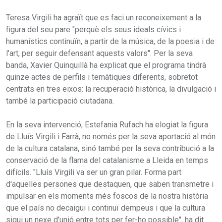
Teresa Virgili ha agraït que es faci un reconeixement a la
figura del seu pare "perquè els seus ideals cívics i
humanístics continuïn, a partir de la música, de la poesia i de
l'art, per seguir defensant aquests valors". Per la seva
banda, Xavier Quinquillà ha explicat que el programa tindrà
quinze actes de perfils i temàtiques diferents, sobretot
centrats en tres eixos: la recuperació històrica, la divulgació i
també la participació ciutadana.
En la seva intervenció, Estefania Rufach ha elogiat la figura
de Lluís Virgili i Farrà, no només per la seva aportació al món
de la cultura catalana, sinó també per la seva contribució a la
conservació de la flama del catalanisme a Lleida en temps
difícils. "Lluís Virgili va ser un gran pilar. Forma part
d'aquelles persones que destaquen, que saben transmetre i
impulsar en els moments més foscos de la nostra història
que el país no decaigui i continuï dempeus i que la cultura
sigui un nexe d'unió entre tots per fer-ho possible", ha dit