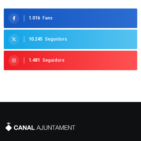
1.016
Fans
10.245
Seguidors
1.481
Seguidors