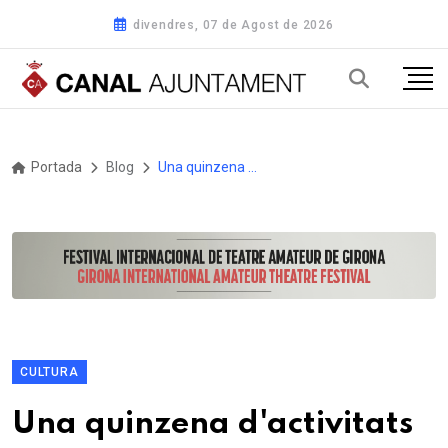
divendres, 07 de Agost de 2026
Portada
Blog
Una quinzena d'activitats a la programació de l'Any Lluís Virgili i Farrà, un dels grans referents de la música i la pedagogia al país a Lleida
CULTURA
Una quinzena d'activitats