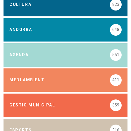
CULTURA
823
ANDORRA
648
AGENDA
551
MEDI AMBIENT
411
GESTIÓ MUNICIPAL
359
ESPORTS
316