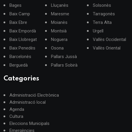
Bages
Lluçanès
Solsonès
Baix Camp
Maresme
Tarragonès
Baix Ebre
Moianès
Terra Alta
Baix Empordà
Montsià
Urgell
Baix Llobregat
Noguera
Vallès Occidental
Baix Penedès
Osona
Vallès Oriental
Barcelonès
Pallars Jussà
Berguedà
Pallars Sobirà
Categories
Administració Electrònica
Administracó local
Agenda
Cultura
Eleccions Municipals
Emergències