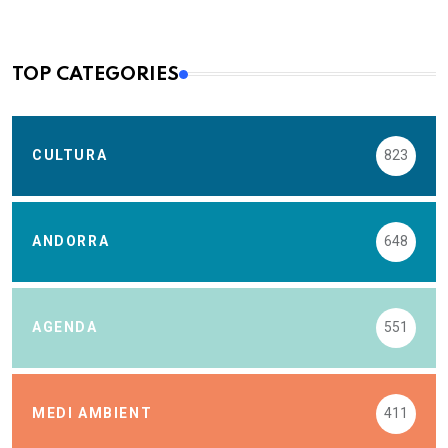
TOP CATEGORIES
CULTURA
823
ANDORRA
648
AGENDA
551
MEDI AMBIENT
411