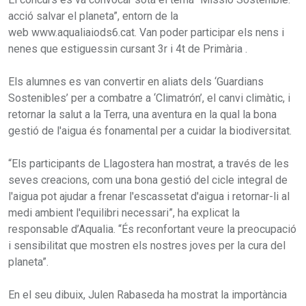
acció salvar el planeta”, entorn de la
web www.aqualiaiods6.cat. Van poder participar els nens i
nenes que estiguessin cursant 3r i 4t de Primària .
Els alumnes es van convertir en aliats dels ‘Guardians
Sostenibles’ per a combatre a ‘Climatrón’, el canvi climàtic, i
retornar la salut a la Terra, una aventura en la qual la bona
gestió de l'aigua és fonamental per a cuidar la biodiversitat.
“Els participants de Llagostera han mostrat, a través de les
seves creacions, com una bona gestió del cicle integral de
l'aigua pot ajudar a frenar l'escassetat d'aigua i retornar-li al
medi ambient l'equilibri necessari”, ha explicat la
responsable d’Aqualia. “És reconfortant veure la preocupació
i sensibilitat que mostren els nostres joves per la cura del
planeta”.
En el seu dibuix, Julen Rabaseda ha mostrat la importància