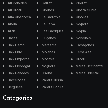
Alt Penedès
Garraf
Priorat
Alt Urgell
Gironès
Ribera d'Ebre
Alta Ribagorça
La Garrotxa
Ripollès
Anoia
La Selva
Segarra
Aran
Les Garrigues
Segrià
Bages
Lluçanès
Solsonès
Baix Camp
Maresme
Tarragonès
Baix Ebre
Moianès
Terra Alta
Baix Empordà
Montsià
Urgell
Baix Llobregat
Noguera
Vallès Occidental
Baix Penedès
Osona
Vallès Oriental
Barcelonès
Pallars Jussà
Berguedà
Pallars Sobirà
Categories