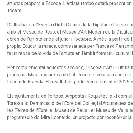
artistes propers a Escoda. L'artista també estarà present en 
Toca'm.
D'altra banda, l'Escola d'Art i Cultura de la Diputació ha crea
amb el Museu de Reus, el Museu d'Art Modern de la Diputaci
obres de l'artista entre el juliol i l'octubre. A més, a partir
pròpia: Educar la mirada, comissariada per Francesc Perramo
fa un repàs de la vida de l'artista en l'àmbit formatiu, cultural i 
Per complementar aquestes accions, l'Escola d'Art i Cultura ha 
programa Mira Leonardo amb l'objectiu de crear una acció artí
Leonardo Escoda. El resultat es podrà veure durant el 2026 e
Els ajuntaments de Tortosa, Amposta i Roquetes, així com el M
Tortosa, la Demarcació de l'Ebre del Col·legi d'Arquitectes d
les Terres de l'Ebre, el Museu de Reus i el Museu de Valls só
programació de Mira Leonardo, un projecte per reconèixer la pe