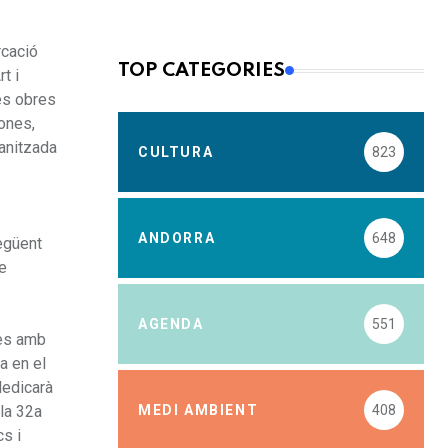
rcació
TOP CATEGORIES
t i
les obres
dones,
ganitzada
CULTURA
823
ANDORRA
648
egüent
e
AGENDA
551
ues amb
a en el
dedicarà
MEDI AMBIENT
408
 la 32a
cs i