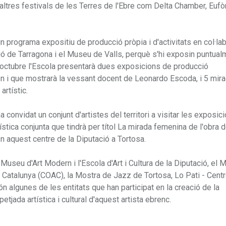
altres festivals de les Terres de l'Ebre com Delta Chamber, Eufò
t un programa expositiu de producció pròpia i d'activitats en col·la
ó de Tarragona i el Museu de Valls, perquè s'hi exposin puntual
 de l'octubre l'Escola presentarà dues exposicions de producció
n i que mostrarà la vessant docent de Leonardo Escoda, i 5 mir
artístic.
convidat un conjunt d'artistes del territori a visitar les exposic
stica conjunta que tindrà per títol La mirada femenina de l'obra 
n aquest centre de la Diputació a Tortosa.
useu d'Art Modern i l'Escola d'Art i Cultura de la Diputació, el
e Catalunya (COAC), la Mostra de Jazz de Tortosa, Lo Pati - Centr
n algunes de les entitats que han participat en la creació de la
tjada artística i cultural d'aquest artista ebrenc.