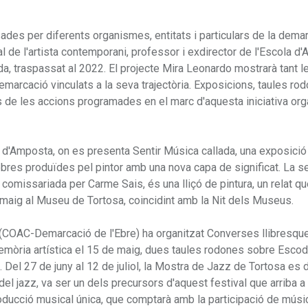
ulsades per diferents organismes, entitats i particulars de la dema
al de l'artista contemporani, professor i exdirector de l'Escola d'Ar
da, traspassat al 2022. El projecte Mira Leonardo mostrarà tant 
emarcació vinculats a la seva trajectòria. Exposicions, taules ro
s de les accions programades en el marc d'aquesta iniciativa or
i d'Amposta, on es presenta Sentir Música callada, una exposició
obres produïdes pel pintor amb una nova capa de significat. La s
omissariada per Carme Sais, és una lliçó de pintura, un relat qu
de maig al Museu de Tortosa, coincidint amb la Nit dels Museus.
nya (COAC-Demarcació de l'Ebre) ha organitzat Converses llibresq
 memòria artística el 15 de maig, dues taules rodones sobre Escod
a. Del 27 de juny al 12 de juliol, la Mostra de Jazz de Tortosa es 
del jazz, va ser un dels precursors d'aquest festival que arriba a
producció musical única, que comptarà amb la participació de músi