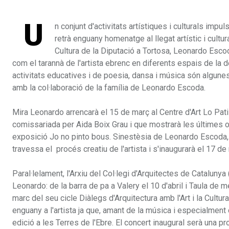
U
n conjunt d'activitats artístiques i culturals imp
retrà enguany homenatge al llegat artístic i cultur
Cultura de la Diputació a Tortosa, Leonardo Esco
com el tarannà de l'artista ebrenc en diferents espais de la d
activitats educatives i de poesia, dansa i música són algune
amb la col·laboració de la família de Leonardo Escoda.
Mira Leonardo arrencarà el 15 de març al Centre d'Art Lo Pat
comissariada per Aida Boix Grau i que mostrarà les últimes 
exposició Jo no pinto bous. Sinestèsia de Leonardo Escoda, c
travessa el procés creatiu de l'artista i s'inaugurarà el 17 
Paral·lelament, l'Arxiu del Col·legi d'Arquitectes de Catalu
Leonardo: de la barra de pa a Valery el 10 d'abril i Taula de
marc del seu cicle Diàlegs d'Arquitectura amb l'Art i la Cultur
enguany a l'artista ja que, amant de la música i especialment 
edició a les Terres de l'Ebre. El concert inaugural serà una 