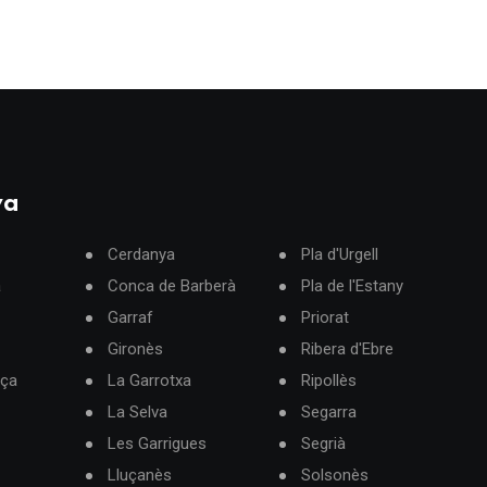
ya
Cerdanya
Pla d'Urgell
à
Conca de Barberà
Pla de l'Estany
Garraf
Priorat
Gironès
Ribera d'Ebre
rça
La Garrotxa
Ripollès
La Selva
Segarra
Les Garrigues
Segrià
Lluçanès
Solsonès