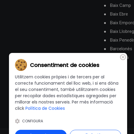
Baix Camp
Baix Ebre
Baix Empor
Baix Llobreg
Baix Pened
Barcelonès
Berguedà
Consentiment de cookies
Utilitzem cookies pròpies i de tercers per al
correcte funcionament del lloc web, i si ens dóna
el seu consentiment, també utilitzarem cookies
per recopilar dades estadístiques agregades per
millorar els nostres serveis. Per més informació
click
Política de Cookies
CONFIGURA