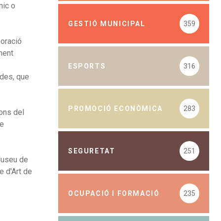
nic o
GESTIÓ MUNICIPAL
359
boració
ment
ESPORTS
316
ades, que
PROMOCIÓ ECONÒMICA
283
ions del
de
SEGURETAT
251
 Museu de
e d'Art de
OCUPACIÓ I FORMACIÓ
235