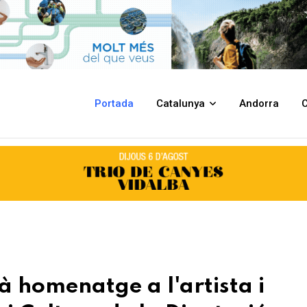
tista i exdirector de l'Escola d'Art i Cultura de la Diputació Leonardo Es
Portada
Catalunya
Andorra
C
rà homenatge a l'artista i