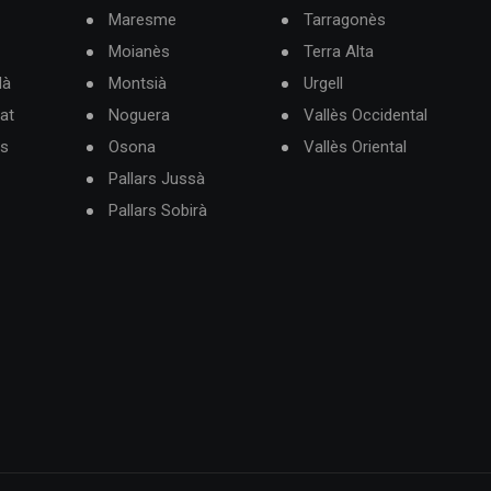
Maresme
Tarragonès
Moianès
Terra Alta
dà
Montsià
Urgell
at
Noguera
Vallès Occidental
ès
Osona
Vallès Oriental
Pallars Jussà
Pallars Sobirà