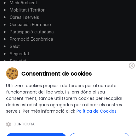
Medi Ambient
Mobilitat i Territori
Obres i serveis
Ocupació i Formació
Participació ciutadana
Promoció Econòmica
Salut
Seguretat
Societat
Turisme
Consentiment de cookies
Altres Canals
Utilitzem cookies pròpies i de tercers per al correcte
funcionament del lloc web, i si ens dóna el seu
consentiment, també utilitzarem cookies per recopilar
canalandorra.ad
dades estadístiques agregades per millorar els nostres
serveis. Per més informació click
Política de Cookies
CONFIGURA
© 2012-2026 Ajuntaments de Catalunya - Tots els drets
reservats |
Avís Legal
|
Política de privacitat
|