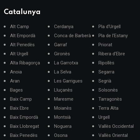
Catalunya
Alt Camp
Cerdanya
Pla d'Urgell
Alt Empordà
Conca de Barberà
Pla de l'Estany
Alt Penedès
Garraf
Priorat
Alt Urgell
Gironès
Ribera d'Ebre
Alta Ribagorça
La Garrotxa
Ripollès
Anoia
La Selva
Segarra
Aran
Les Garrigues
Segrià
Bages
Lluçanès
Solsonès
Baix Camp
Maresme
Tarragonès
Baix Ebre
Moianès
Terra Alta
Baix Empordà
Montsià
Urgell
Baix Llobregat
Noguera
Vallès Occidental
Baix Penedès
Osona
Vallès Oriental