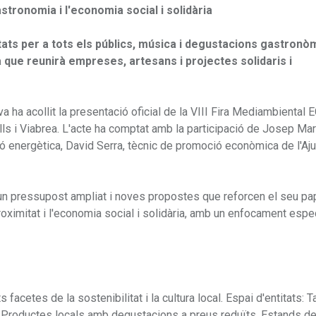
astronomia i l'economia social i solidària
vitats per a tots els públics, música i degustacions gastron
 que reunirà empreses, artesans i projectes solidaris i
a ha acollit la presentació oficial de la VIII Fira Mediambiental
iells i Viabrea. L'acte ha comptat amb la participació de Josep Mar
ció energètica, David Serra, tècnic de promoció econòmica de l'Aj
un pressupost ampliat i noves propostes que reforcen el seu pa
roximitat i l'economia social i solidària, amb un enfocament espec
tes de la sostenibilitat i la cultura local. Espai d'entitats: Ta
s: Productes locals amb degustacions a preus reduïts. Estands d