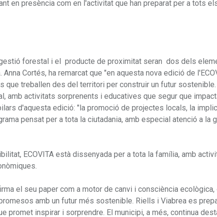
 tant en presència com en l'activitat que han preparat per a tots el
 gestió forestal i el producte de proximitat seran dos dels elem
ra. Anna Cortés, ha remarcat que "en aquesta nova edició de l'EC
s que treballen des del territori per construir un futur sostenible
l, amb activitats sorprenents i educatives que segur que impact
pilars d'aquesta edició: "la promoció de projectes locals, la impli
 programa pensat per a tota la ciutadania, amb especial atenció a la 
ilitat, ECOVITA està dissenyada per a tota la família, amb activi
ronòmiques.
rma el seu paper com a motor de canvi i consciència ecològica, 
mpromesos amb un futur més sostenible. Riells i Viabrea es prep
que promet inspirar i sorprendre. El municipi, a més, continua des