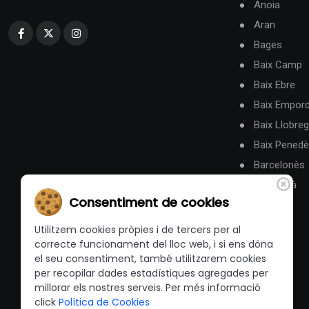
Anoia
Aran
Bages
Baix Camp
Baix Ebre
Baix Empor
Baix Llobreg
Baix Pened
Barcelonès
Berguedà
Consentiment de cookies
Utilitzem cookies pròpies i de tercers per al
correcte funcionament del lloc web, i si ens dóna
el seu consentiment, també utilitzarem cookies
per recopilar dades estadístiques agregades per
millorar els nostres serveis. Per més informació
click
Política de Cookies