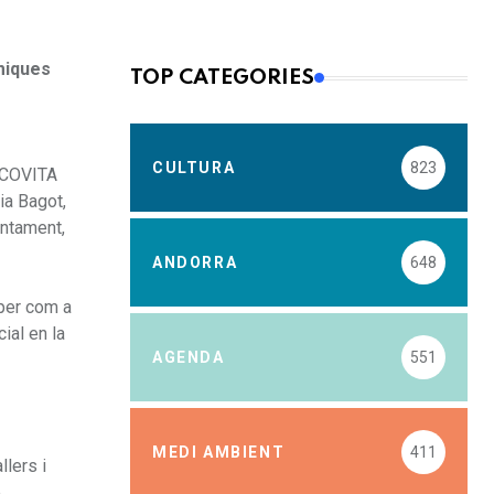
òmiques
TOP CATEGORIES
CULTURA
823
 ECOVITA
ia Bagot,
untament,
ANDORRA
648
per com a
ial en la
AGENDA
551
MEDI AMBIENT
411
llers i
e