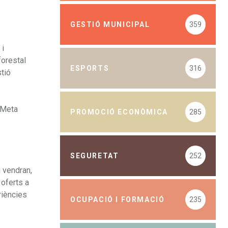
GESTIÓ MUNICIPAL
359
 i
forestal
ESPORTS
316
stió
l Meta
PROMOCIÓ ECONÒMICA
285
SEGURETAT
252
i vendran,
 oferts a
riències
OCUPACIÓ I FORMACIÓ
235