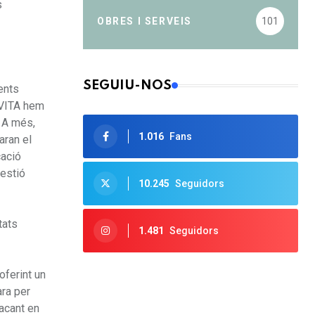
s
OBRES I SERVEIS
101
SEGUIU-NOS
ents
OVITA hem
. A més,
1.016
Fans
aran el
cació
gestió
10.245
Seguidors
tats
1.481
Seguidors
oferint un
ara per
tacant en