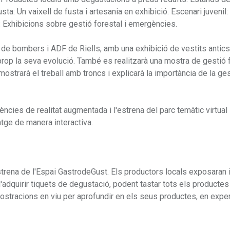
ta: Un vaixell de fusta i artesania en exhibició. Escenari juvenil:
: Exhibicions sobre gestió forestal i emergències.
 de bombers i ADF de Riells, amb una exhibició de vestits antics
prop la seva evolució. També es realitzarà una mostra de gestió 
ostrarà el treball amb troncs i explicarà la importància de la ge
ències de realitat augmentada i l'estrena del parc temàtic virtua
atge de manera interactiva.
'estrena de l'Espai GastrodeGust. Els productors locals exposaran 
 d'adquirir tiquets de degustació, podent tastar tots els productes
mostracions en viu per aprofundir en els seus productes, en expe