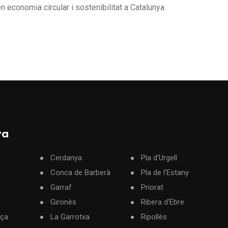
 economia circular i sostenibilitat a Catalunya.
ya
Cerdanya
Pla d'Urgell
à
Conca de Barberà
Pla de l'Estany
Garraf
Priorat
Gironès
Ribera d'Ebre
rça
La Garrotxa
Ripollès