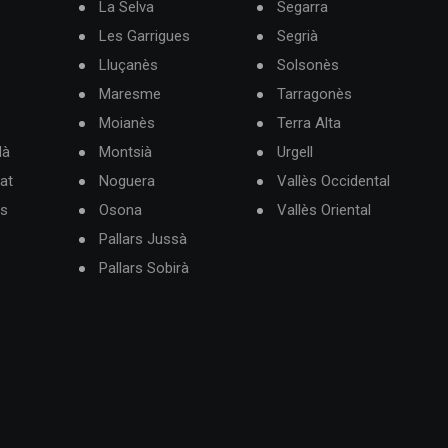
La Selva
Segarra
Les Garrigues
Segrià
Lluçanès
Solsonès
Maresme
Tarragonès
Moianès
Terra Alta
dà
Montsià
Urgell
at
Noguera
Vallès Occidental
ès
Osona
Vallès Oriental
Pallars Jussà
Pallars Sobirà