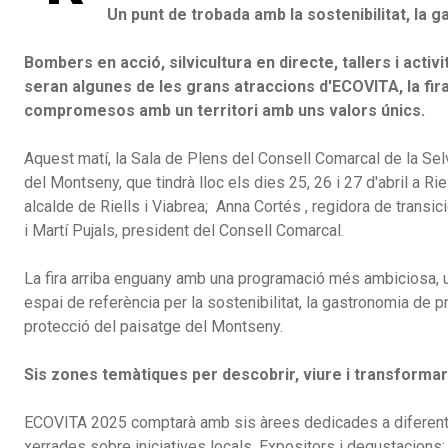
Un punt de trobada amb la sostenibilitat, la g
Bombers en acció, silvicultura en directe, tallers i acti
seran algunes de les grans atraccions d'ECOVITA, la fira
compromesos amb un territori amb uns valors únics.
Aquest matí, la Sala de Plens del Consell Comarcal de la Selv
del Montseny, que tindrà lloc els dies 25, 26 i 27 d'abril a R
alcalde de Riells i Viabrea; Anna Cortés , regidora de transi
i Martí Pujals, president del Consell Comarcal.
La fira arriba enguany amb una programació més ambiciosa, 
espai de referència per la sostenibilitat, la gastronomia de p
protecció del paisatge del Montseny.
Sis zones temàtiques per descobrir, viure i transformar
ECOVITA 2025 comptarà amb sis àrees dedicades a diferents face
xerrades sobre iniciatives locals. Expositors i degustacion