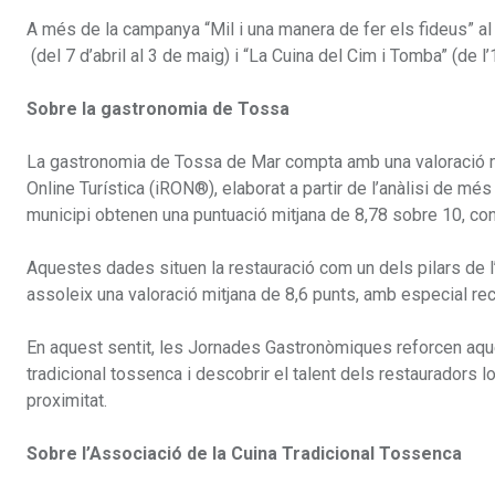
A més de la campanya “Mil i una manera de fer els fideus” al
(del 7 d’abril al 3 de maig) i “La Cuina del Cim i Tomba” (de l
Sobre la gastronomia de Tossa
La gastronomia de Tossa de Mar compta amb una valoració mo
Online Turística (iRON®), elaborat a partir de l’anàlisi de m
municipi obtenen una puntuació mitjana de 8,78 sobre 10, con
Aquestes dades situen la restauració com un dels pilars de l’
assoleix una valoració mitjana de 8,6 punts, amb especial re
En aquest sentit, les Jornades Gastronòmiques reforcen aques
tradicional tossenca i descobrir el talent dels restauradors l
proximitat.
Sobre l’Associació de la Cuina Tradicional Tossenca