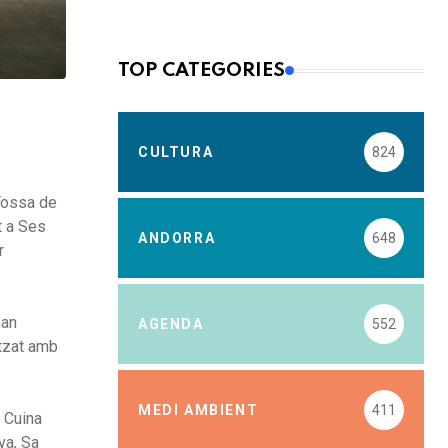
TOP CATEGORIES
CULTURA
824
Tossa de
t a Ses
ANDORRA
648
r
han
AGENDA
552
itzat amb
MEDI AMBIENT
411
a Cuina
va, Sa