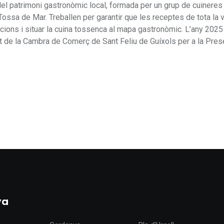
del patrimoni gastronòmic local, formada per un grup de cuineres 
ossa de Mar. Treballen per garantir que les receptes de tota la 
acions i situar la cuina tossenca al mapa gastronòmic. L’any 2025
t de la Cambra de Comerç de Sant Feliu de Guíxols per a la Pres
ya