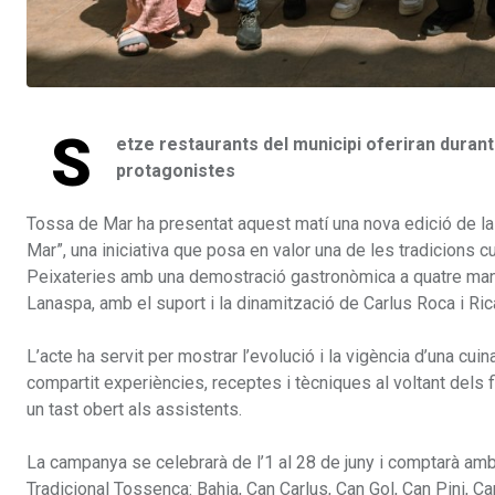
S
etze restaurants del municipi oferiran duran
protagonistes
Tossa de Mar ha presentat aquest matí una nova edició de l
Mar”, una iniciativa que posa en valor una de les tradicions 
Peixateries amb una demostració gastronòmica a quatre mans 
Lanaspa, amb el suport i la dinamització de Carlus Roca i Ric
L’acte ha servit per mostrar l’evolució i la vigència d’una cu
compartit experiències, receptes i tècniques al voltant dels f
un tast obert als assistents.
La campanya se celebrarà de l’1 al 28 de juny i comptarà amb 
Tradicional Tossenca: Bahia, Can Carlus, Can Gol, Can Pini, Can