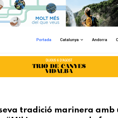
inera amb una nova edició de la campanya “Mil i una maneres de fer els 
Portada
Catalunya
Andorra
C
 seva tradició marinera amb