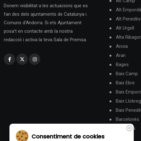
Alt Camp
Donem visibilitat a les actuacions que es
Alt Empord
fan des dels ajuntaments de Catalunya i
Alt Penedès
Comuns d'Andorra. Si ets Ajuntament
Alt Urgell
posa't en contacte amb la nostra
Alta Ribago
redacció i activa la teva Sala de Premsa.
Anoia
Aran
Bages
Baix Camp
Baix Ebre
Baix Empor
Baix Llobreg
Baix Pened
Barcelonès
Berguedà
Consentiment de cookies