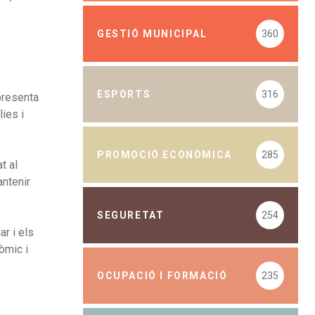
GESTIÓ MUNICIPAL
360
ESPORTS
316
presenta
lies i
PROMOCIÓ ECONÒMICA
285
t al
antenir
SEGURETAT
254
r i els
òmic i
OCUPACIÓ I FORMACIÓ
235