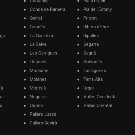
Cerdanya
Pla d'Urgell
à
Conca de Barberà
Pla de l'Estany
Garraf
Priorat
Gironès
Ribera d'Ebre
rça
La Garrotxa
Ripollès
La Selva
Segarra
Les Garrigues
Segrià
Lluçanès
Solsonès
Maresme
Tarragonès
Moianès
Terra Alta
dà
Montsià
Urgell
at
Noguera
Vallès Occidental
ès
Osona
Vallès Oriental
Pallars Jussà
Pallars Sobirà