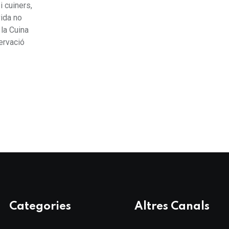
i cuiners,
vida no
 la Cuina
ervació
Categories
Altres Canals