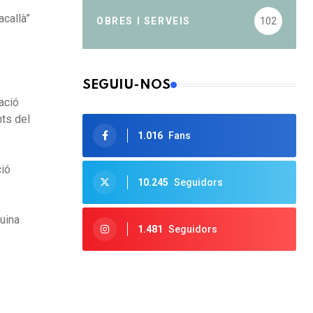
acallà”
OBRES I SERVEIS
102
SEGUIU-NOS
ació
nts del
1.016
Fans
ció
10.245
Seguidors
cuina
1.481
Seguidors