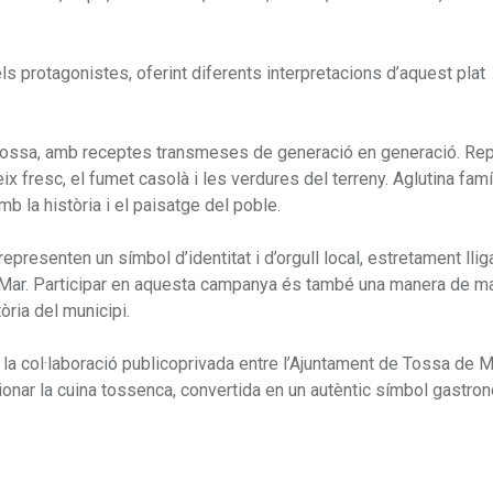
s protagonistes, oferint diferents interpretacions d’aquest plat
a Tossa, amb receptes transmeses de generació en generació. Re
ix fresc, el fumet casolà i les verdures del terreny. Aglutina famí
amb la història i el paisatge del poble.
presenten un símbol d’identitat i d’orgull local, estretament lliga
de Mar. Participar en aquesta campanya és també una manera de m
tòria del municipi.
a col·laboració publicoprivada entre l’Ajuntament de Tossa de Ma
ionar la cuina tossenca, convertida en un autèntic símbol gastron