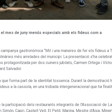
t el mes de juny menús especials amb els fideus com a
a campanya gastronòmica “Mil i una maneres de fer els fideus a 
culinàries més arrelades del municipi. La presentació s’ha celebra
protagonitzada per dos cuiners jubilats, Carmen Ortega i Vícto
ard Salvador.
ina que forma part de la identitat tossenca. Durant la demostració 
ideus a la cassola, en una trobada intergeneracional que ha final
la participació dels restaurants integrants de l’Associació de L
 Simón, Capri, Castell Vell, El Petit, Marina, Mestre d’Aixa, Miner