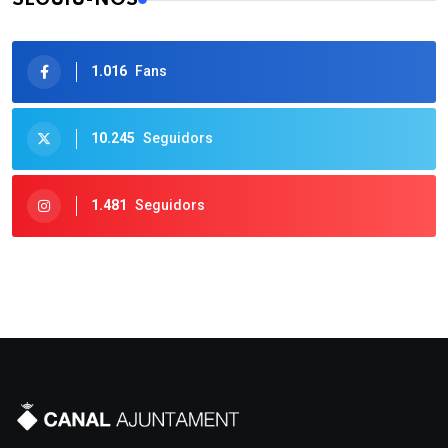
1.016
Fans
10.245
Seguidors
1.481
Seguidors