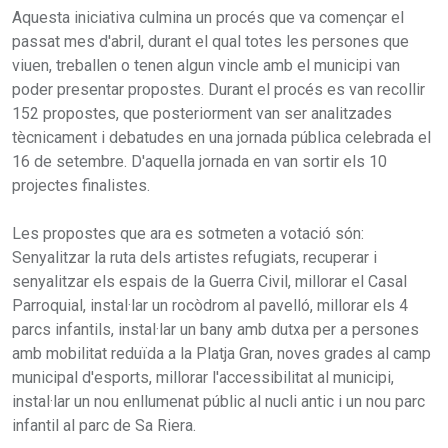
Aquesta iniciativa culmina un procés que va començar el
passat mes d'abril, durant el qual totes les persones que
viuen, treballen o tenen algun vincle amb el municipi van
poder presentar propostes. Durant el procés es van recollir
152 propostes, que posteriorment van ser analitzades
tècnicament i debatudes en una jornada pública celebrada el
16 de setembre. D'aquella jornada en van sortir els 10
projectes finalistes.
Les propostes que ara es sotmeten a votació són:
Senyalitzar la ruta dels artistes refugiats, recuperar i
senyalitzar els espais de la Guerra Civil, millorar el Casal
Parroquial, instal·lar un rocòdrom al pavelló, millorar els 4
parcs infantils, instal·lar un bany amb dutxa per a persones
amb mobilitat reduïda a la Platja Gran, noves grades al camp
municipal d'esports, millorar l'accessibilitat al municipi,
instal·lar un nou enllumenat públic al nucli antic i un nou parc
infantil al parc de Sa Riera.