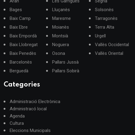
Aran
Les Garrigues
Segrià
Bages
Lluçanès
Solsonès
Baix Camp
Maresme
Tarragonès
Baix Ebre
Moianès
Terra Alta
Baix Empordà
Montsià
Urgell
Baix Llobregat
Noguera
Vallès Occidental
Baix Penedès
Osona
Vallès Oriental
Barcelonès
Pallars Jussà
Berguedà
Pallars Sobirà
Categories
Administració Electrònica
Administracó local
Agenda
Cultura
Eleccions Municipals