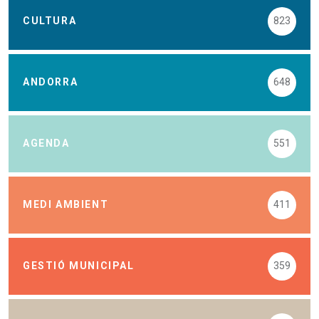
CULTURA
823
ANDORRA
648
AGENDA
551
MEDI AMBIENT
411
GESTIÓ MUNICIPAL
359