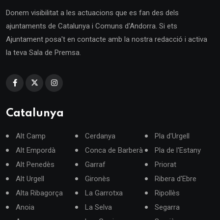
Donem visibilitat a les actuacions que es fan des dels
ajuntaments de Catalunya i Comuns d'Andorra. Si ets
Ajuntament posa't en contacte amb la nostra redacció i activa
la teva Sala de Premsa.
Catalunya
Alt Camp
Cerdanya
Pla d'Urgell
Alt Empordà
Conca de Barberà
Pla de l'Estany
Alt Penedès
Garraf
Priorat
Alt Urgell
Gironès
Ribera d'Ebre
Alta Ribagorça
La Garrotxa
Ripollès
Anoia
La Selva
Segarra