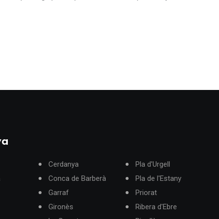
ya
Cerdanya
Pla d'Urgell
à
Conca de Barberà
Pla de l'Estany
Garraf
Priorat
Gironès
Ribera d'Ebre