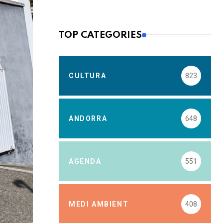
TOP CATEGORIES
CULTURA
823
ANDORRA
648
AGENDA
551
MEDI AMBIENT
408