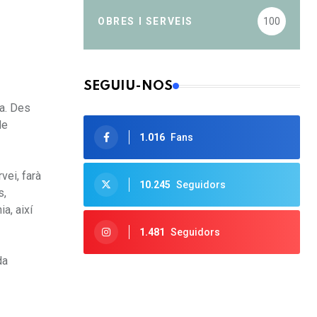
OBRES I SERVEIS
100
SEGUIU-NOS
ia. Des
de
1.016
Fans
vei, farà
10.245
Seguidors
s,
a, així
1.481
Seguidors
da