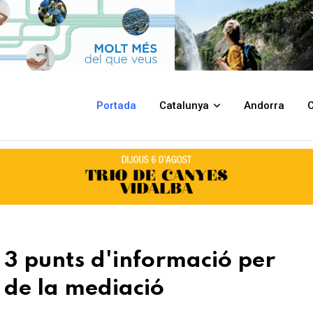
ió per resoldre conflictes a través de la mediació
Portada
Catalunya
Andorra
C
 3 punts d'informació per
s de la mediació