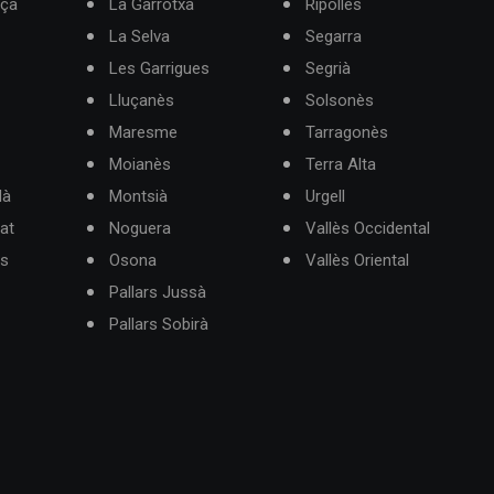
rça
La Garrotxa
Ripollès
La Selva
Segarra
Les Garrigues
Segrià
Lluçanès
Solsonès
Maresme
Tarragonès
Moianès
Terra Alta
dà
Montsià
Urgell
at
Noguera
Vallès Occidental
ès
Osona
Vallès Oriental
Pallars Jussà
Pallars Sobirà