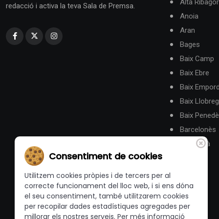
Alta Ribago
redacció i activa la teva Sala de Premsa.
Anoia
Aran
Bages
Baix Camp
Baix Ebre
Baix Empor
Baix Llobreg
Baix Pened
Barcelonès
Berguedà
Consentiment de cookies
Utilitzem cookies pròpies i de tercers per al
correcte funcionament del lloc web, i si ens dóna
el seu consentiment, també utilitzarem cookies
per recopilar dades estadístiques agregades per
millorar els nostres serveis. Per més informació