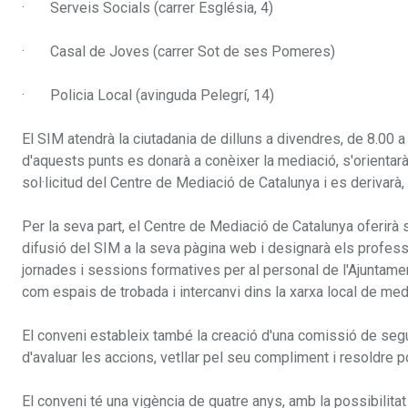
· Serveis Socials (carrer Església, 4)
· Casal de Joves (carrer Sot de ses Pomeres)
· Policia Local (avinguda Pelegrí, 14)
El SIM atendrà la ciutadania de dilluns a divendres, de 8.00 a 
d'aquests punts es donarà a conèixer la mediació, s'orientarà
sol·licitud del Centre de Mediació de Catalunya i es derivarà,
Per la seva part, el Centre de Mediació de Catalunya oferirà s
difusió del SIM a la seva pàgina web i designarà els profess
jornades i sessions formatives per al personal de l'Ajuntament
com espais de trobada i intercanvi dins la xarxa local de me
El conveni estableix també la creació d'una comissió de seg
d'avaluar les accions, vetllar pel seu compliment i resoldre 
El conveni té una vigència de quatre anys, amb la possibilita