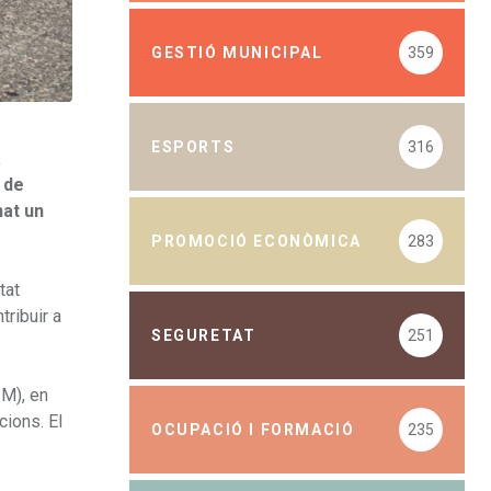
GESTIÓ MUNICIPAL
359
ESPORTS
316
a
 de
nat un
PROMOCIÓ ECONÒMICA
283
tat
tribuir a
SEGURETAT
251
IM), en
cions. El
OCUPACIÓ I FORMACIÓ
235