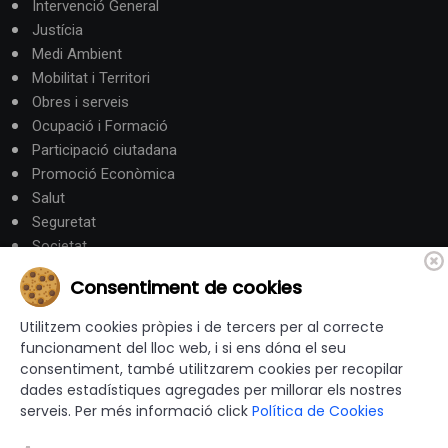
Intervenció General
Justícia
Medi Ambient
Mobilitat i Territori
Obres i serveis
Ocupació i Formació
Participació ciutadana
Promoció Econòmica
Salut
Seguretat
Societat
Turisme
Consentiment de cookies
Altres Canals
Utilitzem cookies pròpies i de tercers per al correcte
funcionament del lloc web, i si ens dóna el seu
consentiment, també utilitzarem cookies per recopilar
canalandorra.ad
dades estadístiques agregades per millorar els nostres
serveis. Per més informació click
Política de Cookies