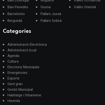
Baix Llobregat
Noguera
Vallès Occidental
Baix Penedès
Osona
Vallès Oriental
Barcelonès
Pallars Jussà
Berguedà
Pallars Sobirà
Categories
Administració Electrònica
Administracó local
Agenda
Cultura
Eleccions Municipals
Emergències
Esports
Gent gran
Gestió Municipal
Habitatge i Urbanisme
Hisenda