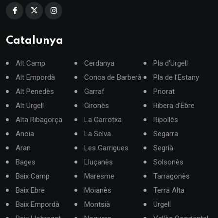
Catalunya
Alt Camp
Cerdanya
Pla d'Urgell
Alt Empordà
Conca de Barberà
Pla de l'Estany
Alt Penedès
Garraf
Priorat
Alt Urgell
Gironès
Ribera d'Ebre
Alta Ribagorça
La Garrotxa
Ripollès
Anoia
La Selva
Segarra
Aran
Les Garrigues
Segrià
Bages
Lluçanès
Solsonès
Baix Camp
Maresme
Tarragonès
Baix Ebre
Moianès
Terra Alta
Baix Empordà
Montsià
Urgell