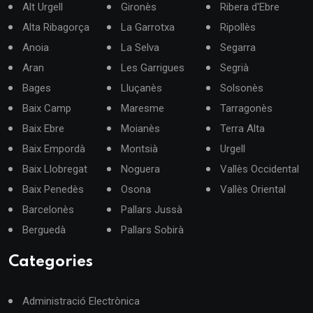
Alt Urgell
Gironès
Ribera d'Ebre
Alta Ribagorça
La Garrotxa
Ripollès
Anoia
La Selva
Segarra
Aran
Les Garrigues
Segrià
Bages
Lluçanès
Solsonès
Baix Camp
Maresme
Tarragonès
Baix Ebre
Moianès
Terra Alta
Baix Empordà
Montsià
Urgell
Baix Llobregat
Noguera
Vallès Occidental
Baix Penedès
Osona
Vallès Oriental
Barcelonès
Pallars Jussà
Berguedà
Pallars Sobirà
Categories
Administració Electrònica