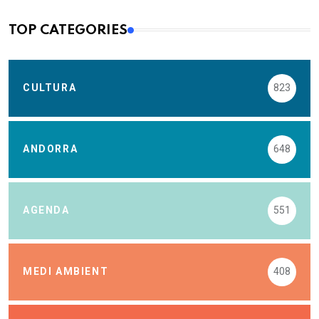
TOP CATEGORIES
CULTURA
823
ANDORRA
648
AGENDA
551
MEDI AMBIENT
408