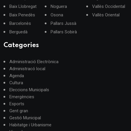
Baix Llobregat
Noguera
Vallès Occidental
Baix Penedès
Osona
Vallès Oriental
Barcelonès
Pallars Jussà
Berguedà
Pallars Sobirà
Categories
Administració Electrònica
Administracó local
Agenda
Cultura
Eleccions Municipals
Emergències
Esports
Gent gran
Gestió Municipal
Habitatge i Urbanisme