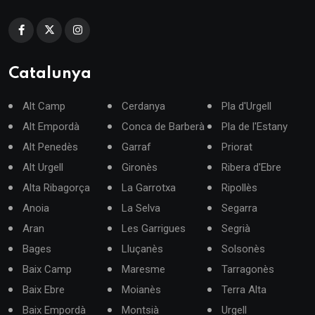
Catalunya
Alt Camp
Cerdanya
Pla d'Urgell
Alt Empordà
Conca de Barberà
Pla de l'Estany
Alt Penedès
Garraf
Priorat
Alt Urgell
Gironès
Ribera d'Ebre
Alta Ribagorça
La Garrotxa
Ripollès
Anoia
La Selva
Segarra
Aran
Les Garrigues
Segrià
Bages
Lluçanès
Solsonès
Baix Camp
Maresme
Tarragonès
Baix Ebre
Moianès
Terra Alta
Baix Empordà
Montsià
Urgell