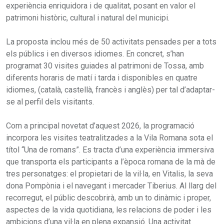
experiència enriquidora i de qualitat, posant en valor el
patrimoni històric, cultural i natural del municipi.
La proposta inclou més de 50 activitats pensades per a tots
els públics i en diversos idiomes. En concret, s’han
programat 30 visites guiades al patrimoni de Tossa, amb
diferents horaris de matí i tarda i disponibles en quatre
idiomes, (català, castellà, francès i anglès) per tal d’adaptar-
se al perfil dels visitants.
Com a principal novetat d’aquest 2026, la programació
incorpora les visites teatralitzades a la Vila Romana sota el
títol “Una de romans”. Es tracta d’una experiència immersiva
que transporta els participants a l’època romana de la mà de
tres personatges: el propietari de la vil·la, en Vitalis, la seva
dona Pompònia i el navegant i mercader Tiberius. Al llarg del
recorregut, el públic descobrirà, amb un to dinàmic i proper,
aspectes de la vida quotidiana, les relacions de poder i les
ambicions d’una vil·la en plena expansió. Una activitat