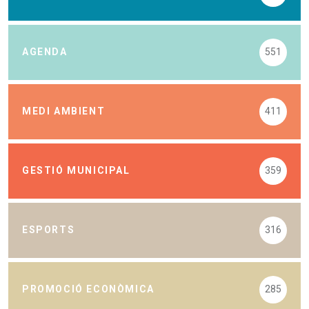
AGENDA
551
MEDI AMBIENT
411
GESTIÓ MUNICIPAL
359
ESPORTS
316
PROMOCIÓ ECONÒMICA
285