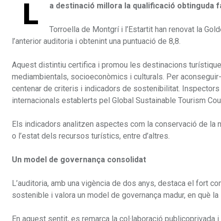
L
a destinació millora la qualificació obtinguda
Torroella de Montgrí i l’Estartit han renovat la Go
l’anterior auditoria i obtenint una puntuació de 8,8.
Aquest distintiu certifica i promou les destinacions turístiqu
mediambientals, socioeconòmics i culturals. Per aconseguir-l
centenar de criteris i indicadors de sostenibilitat. Inspector
internacionals establerts pel Global Sustainable Tourism Cou
Els indicadors analitzen aspectes com la conservació de la n
o l’estat dels recursos turístics, entre d’altres.
Un model de governança consolidat
L’auditoria, amb una vigència de dos anys, destaca el fort co
sostenible i valora un model de governança madur, en què la s
En aquest sentit, es remarca la col·laboració publicoprivad