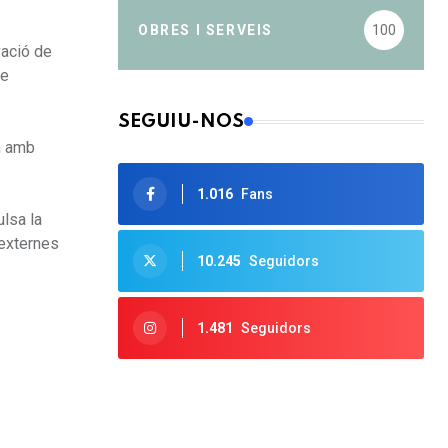
OBRES I SERVEIS
100
vació de
de
SEGUIU-NOS
en amb
1.016
Fans
lsa la
 externes
10.245
Seguidors
1.481
Seguidors