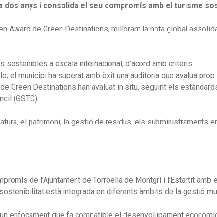
 fa dos anys i consolida el seu compromís amb el turisme so
lden Award de Green Destinations, millorant la nota global assolid
es sostenibles a escala internacional, d’acord amb criteris
o, el municipi ha superat amb èxit una auditoria que avalua prop 
s de Green Destinations han avaluat in situ, seguint els estàndard
ncil (GSTC).
atura, el patrimoni, la gestió de residus, els subministraments e
mpromís de l’Ajuntament de Torroella de Montgrí i l’Estartit amb 
ostenibilitat està integrada en diferents àmbits de la gestió mun
a i un enfocament que fa compatible el desenvolupament econòmi