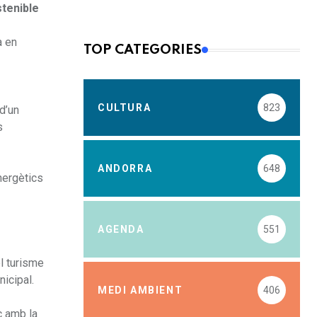
stenible
a en
TOP CATEGORIES
CULTURA
823
d’un
s
ANDORRA
648
nergètics
AGENDA
551
el turisme
icipal.
MEDI AMBIENT
406
c amb la