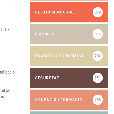
GESTIÓ MUNICIPAL
359
c, així
ESPORTS
316
PROMOCIÓ ECONÒMICA
282
nificació
SEGURETAT
251
tal de
les
OCUPACIÓ I FORMACIÓ
235