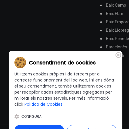
Baix Camp
Baix Ebre
Baix Empor
Baix Llobreg
Baix Pened
Barcelonès
Berguedà
Consentiment de cookies
Utilitzem cookies pròpies i de tercers per al
correcte funcionament del lloc web, i si ens dóna
el seu consentiment, també utilitzarem cookies
per recopilar dades estadístiques agregades per
millorar els nostres serveis. Per més informació
click
Política de Cookies
CONFIGURA