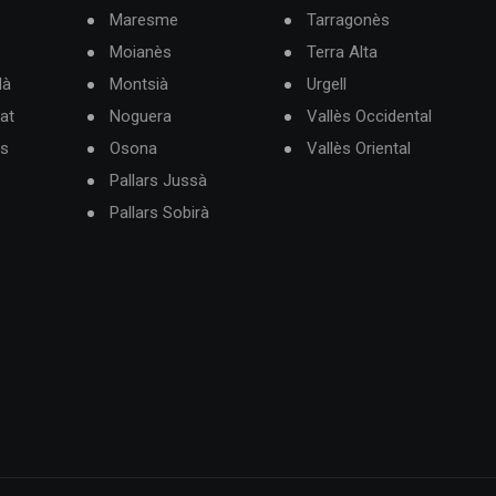
Maresme
Tarragonès
Moianès
Terra Alta
dà
Montsià
Urgell
at
Noguera
Vallès Occidental
ès
Osona
Vallès Oriental
Pallars Jussà
Pallars Sobirà