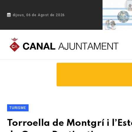
dijous, 06 de Agost de 2026
Portada
Blog
Torroella de Montgrí i l’Estartit renoven la
TURISME
Torroella de Montgrí i l’E