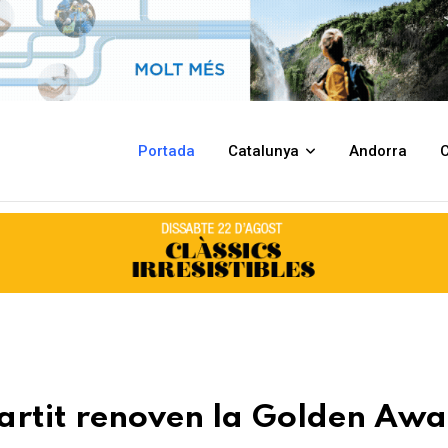
 Golden Award de Green Destinations
Portada
Catalunya
Andorra
C
startit renoven la Golden Aw