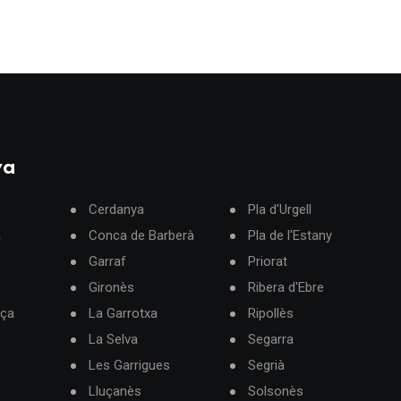
ya
Cerdanya
Pla d'Urgell
à
Conca de Barberà
Pla de l'Estany
Garraf
Priorat
Gironès
Ribera d'Ebre
rça
La Garrotxa
Ripollès
La Selva
Segarra
Les Garrigues
Segrià
Lluçanès
Solsonès