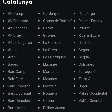
Catalunya
Alt Camp
Cerdanya
Pla d'Urgell
Alt Empordà
Conca de Barberà
Pla de l'Estany
Alt Penedès
Garraf
Priorat
Alt Urgell
Gironès
Ribera d'Ebre
Alta Ribagorça
La Garrotxa
Ripollès
Anoia
La Selva
Segarra
Aran
Les Garrigues
Segrià
Bages
Lluçanès
Solsonès
Baix Camp
Maresme
Tarragonès
Baix Ebre
Moianès
Terra Alta
Baix Empordà
Montsià
Urgell
Baix Llobregat
Noguera
Vallès Occidental
Baix Penedès
Osona
Vallès Oriental
Barcelonès
Pallars Jussà