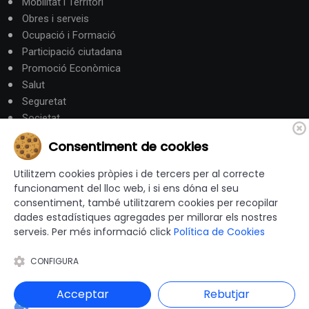
Mobilitat i Territori
Obres i serveis
Ocupació i Formació
Participació ciutadana
Promoció Econòmica
Salut
Seguretat
Societat
Turisme
Consentiment de cookies
Altres Canals
Utilitzem cookies pròpies i de tercers per al correcte
funcionament del lloc web, i si ens dóna el seu
consentiment, també utilitzarem cookies per recopilar
canalandorra.ad
dades estadístiques agregades per millorar els nostres
serveis. Per més informació click
Política de Cookies
CONFIGURA
© 2012-2026 Ajuntaments de Catalunya - Tots els drets
reservats |
Avís Legal
|
Política de privacitat
|
Acceptar
Rebutjar
Política de Cookies
|
Accessibilitat
|