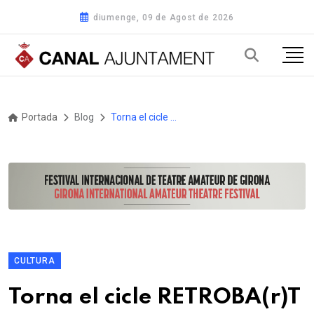
diumenge, 09 de Agost de 2026
Portada
Blog
Torna el cicle RETROBA(r)T al Museu d’art Marès de Montblanc-MCCB
CULTURA
Torna el cicle RETROBA(r)T