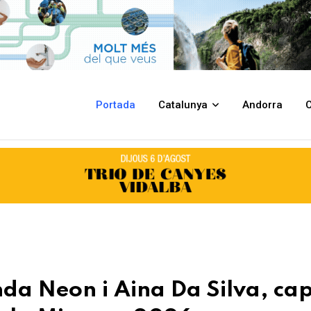
 Silva, caps de cartell de la Festa Major de la Minerva 2026
Portada
Catalunya
Andorra
C
nda Neon i Aina Da Silva, ca