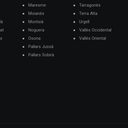
Maresme
Tarragonès
Moianès
Terra Alta
dà
Montsià
Urgell
at
Noguera
Vallès Occidental
ès
Osona
Vallès Oriental
Pallars Jussà
Pallars Sobirà