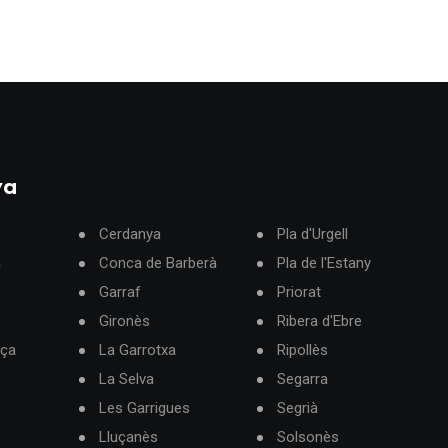
ya
Cerdanya
Pla d'Urgell
à
Conca de Barberà
Pla de l'Estany
Garraf
Priorat
Gironès
Ribera d'Ebre
rça
La Garrotxa
Ripollès
La Selva
Segarra
Les Garrigues
Segrià
Lluçanès
Solsonès