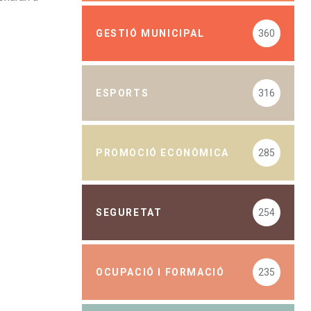
GESTIÓ MUNICIPAL
360
ESPORTS
316
PROMOCIÓ ECONÒMICA
285
SEGURETAT
254
OCUPACIÓ I FORMACIÓ
235