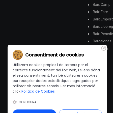
Baix Camp
Baix Ebre
Baix Empor
Baix Llobreg
Baix Pened
Barcelonès
Berguedà
Consentiment de cookies
Utilitzem cookies pròpies i de tercers per al
correcte funcionament del lloc web, i si ens dóna
el seu consentiment, també utilitzarem cookies
per recopilar dades estadístiques agregades per
millorar els nostres serveis. Per més informació
click
Política de Cookies
CONFIGURA