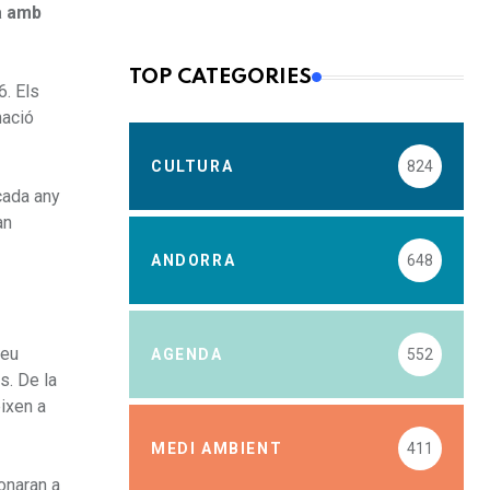
à amb
TOP CATEGORIES
6. Els
mació
CULTURA
824
cada any
an
ANDORRA
648
seu
AGENDA
552
s. De la
eixen a
MEDI AMBIENT
411
onaran a