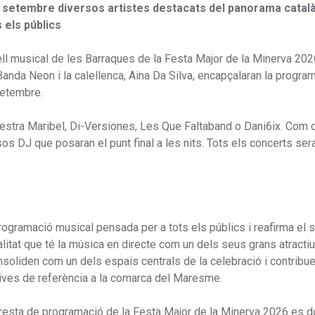
de setembre diversos artistes destacats del panorama catal
 els públics
ell musical de les Barraques de la Festa Major de la Minerva 202
anda Neon i la calellenca, Aina Da Silva, encapçalaran la progra
 setembre.
questra Maribel, Di-Versiones, Les Que Faltaband o Dani6ix. Com 
s DJ que posaran el punt final a les nits. Tots els concerts ser
rogramació musical pensada per a tots els públics i reafirma el 
itat que té la música en directe com un dels seus grans atractiu
nsoliden com un dels espais centrals de la celebració i contribu
tives de referència a la comarca del Maresme.
a resta de programació de la Festa Major de la Minerva 2026 es d