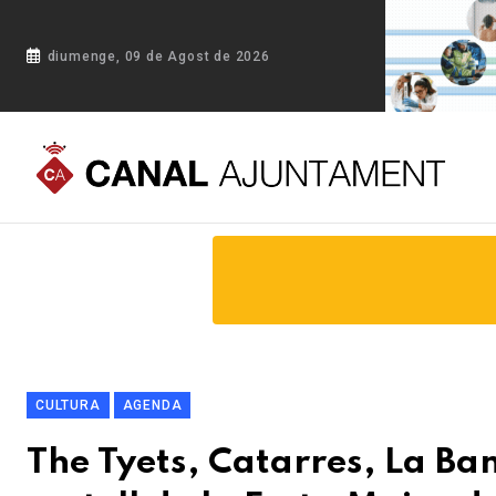
diumenge, 09 de Agost de 2026
Portada
Blog
The Tyets, Catarres, La Banda Neon i Aina Da
CULTURA
AGENDA
The Tyets, Catarres, La Ba