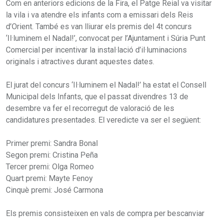
Com en anteriors edicions de la Fira, el Patge Reial va visitar
la vila i va atendre els infants com a emissari dels Reis
d’Orient. També es van lliurar els premis del 4t concurs
‘Il·luminem el Nadal!’, convocat per l’Ajuntament i Súria Punt
Comercial per incentivar la instal·lació d’il·luminacions
originals i atractives durant aquestes dates.
El jurat del concurs ‘Il·luminem el Nadal!’ ha estat el Consell
Municipal dels Infants, que el passat divendres 13 de
desembre va fer el recorregut de valoració de les
candidatures presentades. El veredicte va ser el següent:
Primer premi: Sandra Bonal
Segon premi: Cristina Peña
Tercer premi: Olga Romeo
Quart premi: Mayte Fenoy
Cinquè premi: José Carmona
Els premis consisteixen en vals de compra per bescanviar