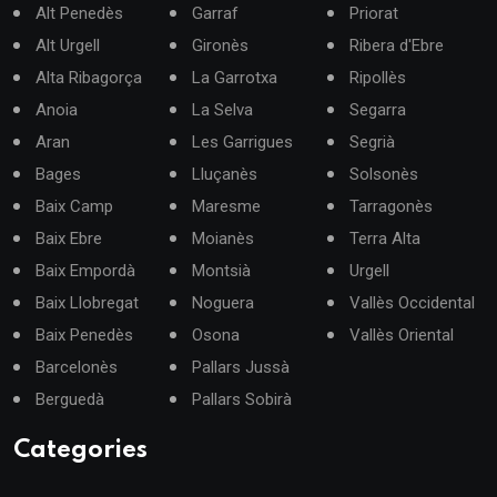
Alt Penedès
Garraf
Priorat
Alt Urgell
Gironès
Ribera d'Ebre
Alta Ribagorça
La Garrotxa
Ripollès
Anoia
La Selva
Segarra
Aran
Les Garrigues
Segrià
Bages
Lluçanès
Solsonès
Baix Camp
Maresme
Tarragonès
Baix Ebre
Moianès
Terra Alta
Baix Empordà
Montsià
Urgell
Baix Llobregat
Noguera
Vallès Occidental
Baix Penedès
Osona
Vallès Oriental
Barcelonès
Pallars Jussà
Berguedà
Pallars Sobirà
Categories