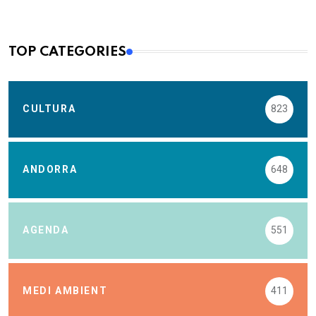
TOP CATEGORIES
CULTURA
823
ANDORRA
648
AGENDA
551
MEDI AMBIENT
411