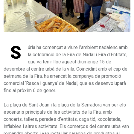
S
úria ha començat a viure l’ambient nadalenc amb
la celebració de la Fira de Nadal i Fira d’Entitats,
que va tenir lloc aquest diumenge 15 de
desembre al centre urbà de la vila. Coincidint amb el cap de
setmana de la Fira, ha arrencat la campanya de promoció
comercial ‘Rasca i guanya’ de Nadal, que es desenvoluparà
fins al pròxim 6 de gener.
La plaça de Sant Joan i la plaça de la Serradora van ser els
escenaris principals de les activitats de la Fira, amb
concerts, tallers, parades d’entitats, caga tió, xocolatada,
inflables i altres activitats. Els comerços del centre urbà van
romandre oberts i van instal·lar parades de productes al