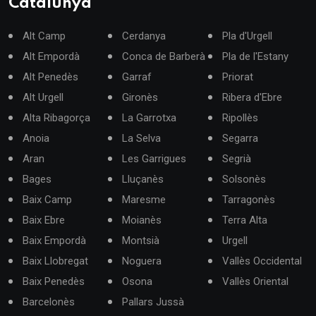
Catalunya
Alt Camp
Cerdanya
Pla d'Urgell
Alt Empordà
Conca de Barberà
Pla de l'Estany
Alt Penedès
Garraf
Priorat
Alt Urgell
Gironès
Ribera d'Ebre
Alta Ribagorça
La Garrotxa
Ripollès
Anoia
La Selva
Segarra
Aran
Les Garrigues
Segrià
Bages
Lluçanès
Solsonès
Baix Camp
Maresme
Tarragonès
Baix Ebre
Moianès
Terra Alta
Baix Empordà
Montsià
Urgell
Baix Llobregat
Noguera
Vallès Occidental
Baix Penedès
Osona
Vallès Oriental
Barcelonès
Pallars Jussà