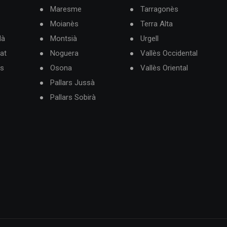
Maresme
Tarragonès
Moianès
Terra Alta
dà
Montsià
Urgell
at
Noguera
Vallès Occidental
ès
Osona
Vallès Oriental
Pallars Jussà
Pallars Sobirà