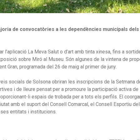
 majoria de convocatòries a les dependències municipals dels
ar l’aplicació La Meva Salut o d’art amb tinta xinesa, fins a sorti
 l’exposició sobre Miró al Museu. Són algunes de la vintena de pro
ent Gran, programada del 26 de maig al primer de juny.
veis socials de Solsona obriran les inscripcions de la Setmana d
rtives i de lleure pensat per a promoure la participació activa de 
roporcionant-li espais de trobada per a tots els perfils. El coorga
ciutat amb el suport del Consell Comarcal, el Consell Esportiu del
oses entitats i institucions.