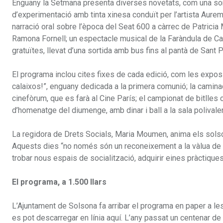
Enguany la Setmana presenta diverses novetats, com una sorti
d’experimentació amb tinta xinesa conduït per l’artista Aurem
narració oral sobre l’època del Seat 600 a càrrec de Patricia
Ramona Fornell; un espectacle musical de la Faràndula de Card
gratuïtes, llevat d’una sortida amb bus fins al pantà de Sant P
El programa inclou cites fixes de cada edició, com les exposi
calaixos!”, enguany dedicada a la primera comunió; la caminad
cinefòrum, que es farà al Cine París; el campionat de bitlles c
d’homenatge del diumenge, amb dinar i ball a la sala polivalen
La regidora de Drets Socials, Maria Moumen, anima els solson
Aquests dies “no només són un reconeixement a la vàlua de l
trobar nous espais de socialització, adquirir eines pràctiques p
El programa, a 1.500 llars
L’Ajuntament de Solsona fa arribar el programa en paper a les
es pot descarregar en línia aquí. L’any passat un centenar de