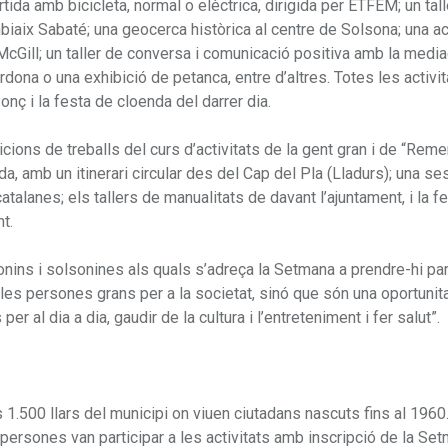
da amb bicicleta, normal o elèctrica, dirigida per ETFEM; un tall
biaix Sabaté; una geocerca històrica al centre de Solsona; una ac
 McGill; un taller de conversa i comunicació positiva amb la medi
ona o una exhibició de petanca, entre d’altres. Totes les activi
onç i la festa de cloenda del darrer dia.
cions de treballs del curs d’activitats de la gent gran i de “Rem
a, amb un itinerari circular des del Cap del Pla (Lladurs); una se
atalanes; els tallers de manualitats de davant l’ajuntament, i la f
t.
ins i solsonines als quals s’adreça la Setmana a prendre-hi par
es persones grans per a la societat, sinó que són una oportunita
er al dia a dia, gaudir de la cultura i l’entreteniment i fer salut”.
 1.500 llars del municipi on viuen ciutadans nascuts fins al 196
 persones van participar a les activitats amb inscripció de la Se