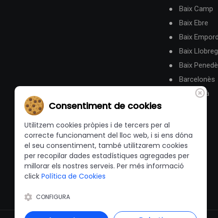
Baix Camp
Baix Ebre
Baix Empor
Baix Llobreg
Baix Pened
Barcelonès
Berguedà
Consentiment de cookies
Utilitzem cookies pròpies i de tercers per al
correcte funcionament del lloc web, i si ens dóna
el seu consentiment, també utilitzarem cookies
per recopilar dades estadístiques agregades per
millorar els nostres serveis. Per més informació
click
Política de Cookies
CONFIGURA