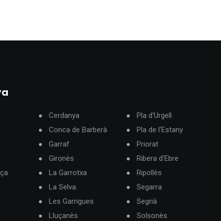
ya
Cerdanya
Pla d'Urgell
à
Conca de Barberà
Pla de l'Estany
Garraf
Priorat
Gironès
Ribera d'Ebre
rça
La Garrotxa
Ripollès
La Selva
Segarra
Les Garrigues
Segrià
Lluçanès
Solsonès