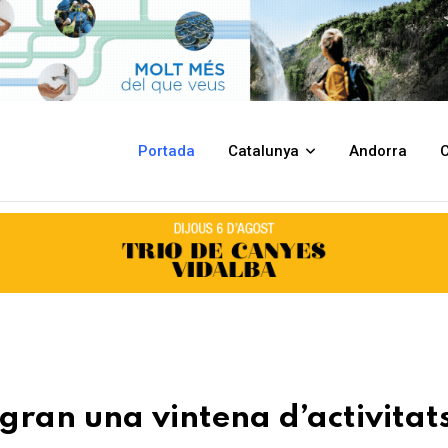
d’activitats la darrera setmana de maig
Portada
Catalunya
Andorra
C
gran una vintena d’activitats