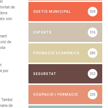
er
tivitat de
GESTIÓ MUNICIPAL
359
adora
tats són
ESPORTS
316
enant
ssió de
esta
PROMOCIÓ ECONÒMICA
285
t.
t per
SEGURETAT
252
OCUPACIÓ I FORMACIÓ
235
0. També
tmana de