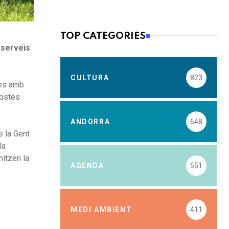
TOP CATEGORIES
 serveis
CULTURA
823
des amb
postes
ANDORRA
648
e la Gent
la
nitzen la
AGENDA
551
MEDI AMBIENT
411