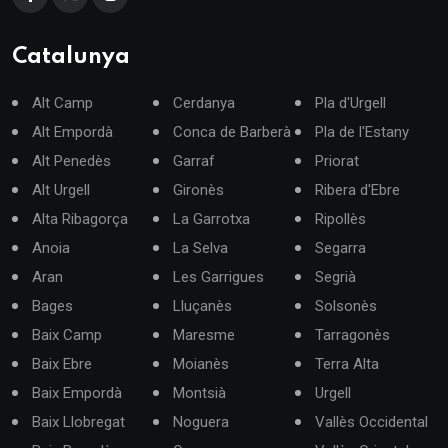
Catalunya
Alt Camp
Cerdanya
Pla d'Urgell
Alt Empordà
Conca de Barberà
Pla de l'Estany
Alt Penedès
Garraf
Priorat
Alt Urgell
Gironès
Ribera d'Ebre
Alta Ribagorça
La Garrotxa
Ripollès
Anoia
La Selva
Segarra
Aran
Les Garrigues
Segrià
Bages
Lluçanès
Solsonès
Baix Camp
Maresme
Tarragonès
Baix Ebre
Moianès
Terra Alta
Baix Empordà
Montsià
Urgell
Baix Llobregat
Noguera
Vallès Occidental