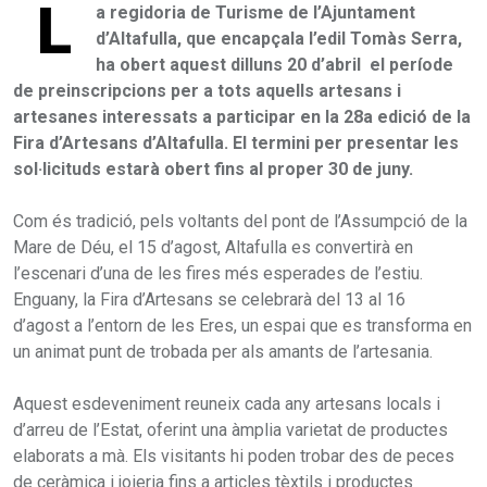
L
a regidoria de Turisme de l’Ajuntament
d’Altafulla, que encapçala l’edil Tomàs Serra,
ha obert aquest dilluns 20 d’abril el període
de preinscripcions per a tots aquells artesans i
artesanes interessats a participar en la 28a edició de la
Fira d’Artesans d’Altafulla. El termini per presentar les
sol·licituds estarà obert fins al proper 30 de juny.
Com és tradició, pels voltants del pont de l’Assumpció de la
Mare de Déu, el 15 d’agost, Altafulla es convertirà en
l’escenari d’una de les fires més esperades de l’estiu.
Enguany, la Fira d’Artesans se celebrarà del 13 al 16
d’agost a l’entorn de les Eres, un espai que es transforma en
un animat punt de trobada per als amants de l’artesania.
Aquest esdeveniment reuneix cada any artesans locals i
d’arreu de l’Estat, oferint una àmplia varietat de productes
elaborats a mà. Els visitants hi poden trobar des de peces
de ceràmica i joieria fins a articles tèxtils i productes