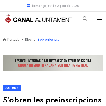
diumenge, 09 de Agost de 2026
Portada
Blog
S’obren les preinscripcions per participar a la 28a Fira d’Artesans d’Altafulla, que se celebrarà del 13 al 16 d’agost
CULTURA
S’obren les preinscripcions