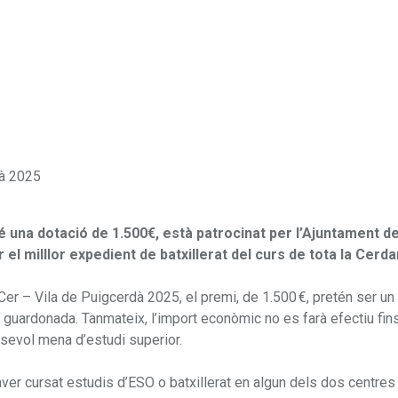
é una dotació de 1.500€, està patrocinat per l’Ajuntament d
 el milllor expedient de batxillerat del curs de tota la Cerd
r – Vila de Puigcerdà 2025, el premi, de 1.500 €, pretén ser un 
 guardonada. Tanmateix, l’import econòmic no es farà efectiu fin
lsevol mena d’estudi superior.
aver cursat estudis d’ESO o batxillerat en algun dels dos centres