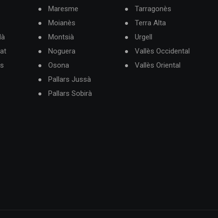
Maresme
Tarragonès
Moianès
Terra Alta
dà
Montsià
Urgell
at
Noguera
Vallès Occidental
ès
Osona
Vallès Oriental
Pallars Jussà
Pallars Sobirà