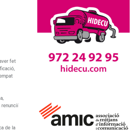
aver fet
ficació,
’empat
a,
 renunciï
ca de la