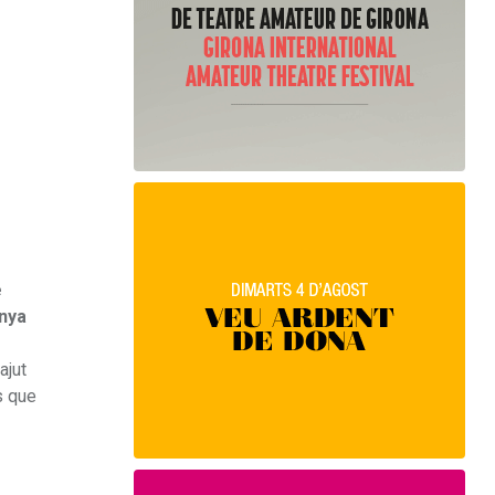
e
anya
ajut
s que