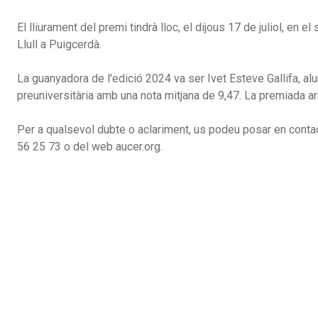
El lliurament del premi tindrà lloc, el dijous 17 de juliol, en
Llull a Puigcerdà.
La guanyadora de l'edició 2024 va ser Ivet Esteve Gallifa, al
preuniversitària amb una nota mitjana de 9,47. La premiada a
Per a qualsevol dubte o aclariment, us podeu posar en contac
56 25 73 o del web aucer.org.