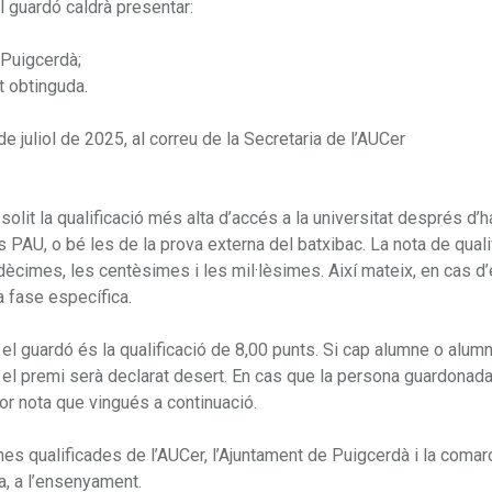
l guardó caldrà presentar:
a Puigcerdà;
at obtinguda.
e juliol de 2025, al correu de la Secretaria de l’AUCer
solit la qualificació més alta d’accés a la universitat després d’h
s PAU, o bé les de la prova externa del batxibac. La nota de quali
 dècimes, les centèsimes i les mil·lèsimes. Així mateix, en cas d
a fase específica.
 el guardó és la qualificació de 8,00 punts. Si cap alumne o alumn
el premi serà declarat desert. En cas que la persona guardonada
lor nota que vingués a continuació.
s qualificades de l’AUCer, l’Ajuntament de Puigcerdà i la comar
a, a l’ensenyament.