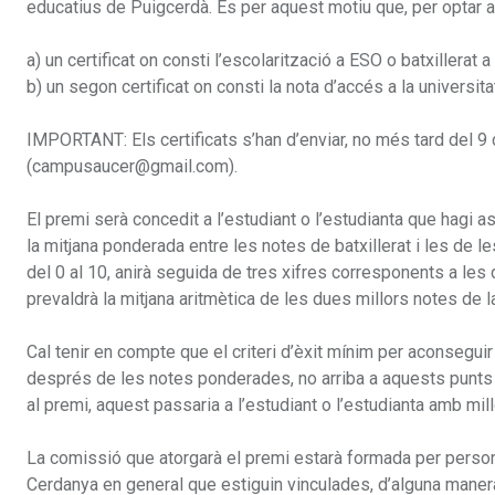
educatius de Puigcerdà. És per aquest motiu que, per optar a
a) un certificat on consti l’escolarització a ESO o batxillerat 
b) un segon certificat on consti la nota d’accés a la universit
IMPORTANT: Els certificats s’han d’enviar, no més tard del 9 d
(campusaucer@gmail.com).
El premi serà concedit a l’estudiant o l’estudianta que hagi as
la mitjana ponderada entre les notes de batxillerat i les de le
del 0 al 10, anirà seguida de tres xifres corresponents a les
prevaldrà la mitjana aritmètica de les dues millors notes de l
Cal tenir en compte que el criteri d’èxit mínim per aconseguir
després de les notes ponderades, no arriba a aquests punts 
al premi, aquest passaria a l’estudiant o l’estudianta amb mil
La comissió que atorgarà el premi estarà formada per persone
Cerdanya en general que estiguin vinculades, d’alguna maner