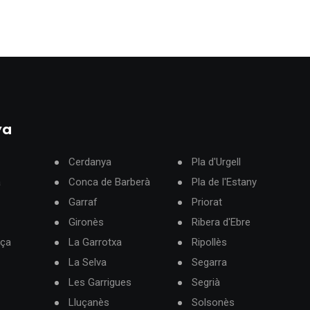
ya
Cerdanya
Pla d'Urgell
à
Conca de Barberà
Pla de l'Estany
Garraf
Priorat
Gironès
Ribera d'Ebre
rça
La Garrotxa
Ripollès
La Selva
Segarra
Les Garrigues
Segrià
Lluçanès
Solsonès