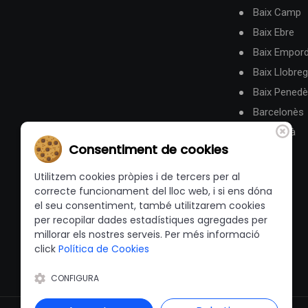
Baix Camp
Baix Ebre
Baix Empor
Baix Llobreg
Baix Pened
Barcelonès
Berguedà
Consentiment de cookies
Utilitzem cookies pròpies i de tercers per al
correcte funcionament del lloc web, i si ens dóna
el seu consentiment, també utilitzarem cookies
per recopilar dades estadístiques agregades per
millorar els nostres serveis. Per més informació
click
Política de Cookies
CONFIGURA