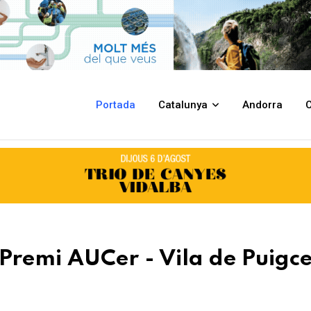
la de Puigcerdà 2025
Portada
Catalunya
Andorra
C
 Premi AUCer - Vila de Puigc