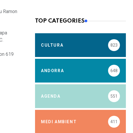
tiu Ramon
TOP CATEGORIES
tapa
C.
CULTURA
823
fon 619
ANDORRA
648
AGENDA
551
MEDI AMBIENT
411