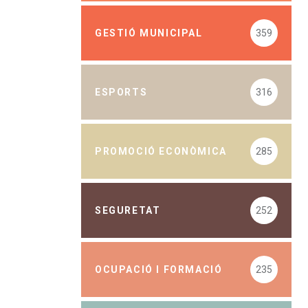
GESTIÓ MUNICIPAL
359
ESPORTS
316
PROMOCIÓ ECONÒMICA
285
SEGURETAT
252
OCUPACIÓ I FORMACIÓ
235