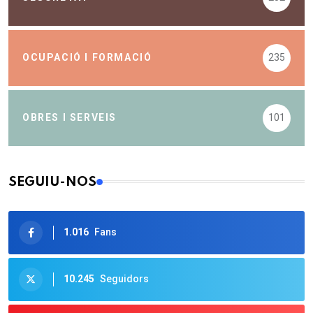
OCUPACIÓ I FORMACIÓ
235
OBRES I SERVEIS
101
SEGUIU-NOS
1.016
Fans
10.245
Seguidors