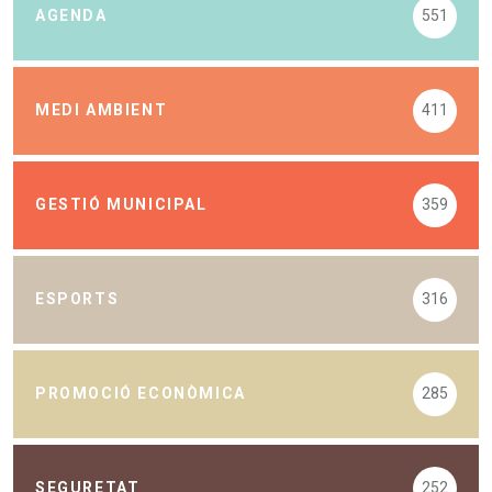
AGENDA
551
MEDI AMBIENT
411
GESTIÓ MUNICIPAL
359
ESPORTS
316
PROMOCIÓ ECONÒMICA
285
SEGURETAT
252