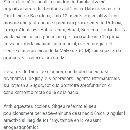
Sitges també ha acollit un viatge de familiarització
organitzat arreu del territori català, en col·laboració amb la
Diputació de Barcelona, amb 12 agents especialitzats en
turisme enogastronòmic i premium procedents de Polònia,
França, Alemanya, Estats Units, Brasil, Noruega i Finlàndia. La
visita ha inclòs una passejada pel nucli antic on s’ha posat
en valor l’oferta cultural i patrimonial, un recorregut pel
Centre d’Interpretació de la Malvasia (CIM) i un sopar amb
productes i cuina de proximitat.
Després de l’acte de cloenda, que tindrà lloc aquest
divendres 6 de juny, els operadors i agents internacionals
s’allotjaran a Sitges, fet que permetrà aprofundir en el
coneixement directe de la destinació.
Amb aquestes accions, Sitges referma el seu
posicionament per esdevenir una destinació única, singular i
atractiva al llarg de tot l’any, també en la vessant
enogastronòmica.