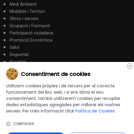
Medi Ambient
Mobilitat i Territori
Obres i serveis
Ocupació i Formació
Participació ciutadana
Promoció Econòmica
Salut
Seguretat
Societat
Turisme
Consentiment de cookies
Altres Canals
Utilitzem cookies pròpies i de tercers per al correcte
funcionament del lloc web, i si ens dóna el seu
consentiment, també utilitzarem cookies per recopilar
canalandorra.ad
dades estadístiques agregades per millorar els nostres
serveis. Per més informació click
Política de Cookies
CONFIGURA
© 2012-2026 Ajuntaments de Catalunya - Tots els drets