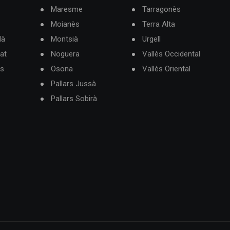
Maresme
Tarragonès
Moianès
Terra Alta
dà
Montsià
Urgell
at
Noguera
Vallès Occidental
ès
Osona
Vallès Oriental
Pallars Jussà
Pallars Sobirà