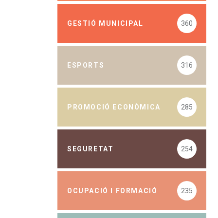
GESTIÓ MUNICIPAL
360
ESPORTS
316
PROMOCIÓ ECONÒMICA
285
SEGURETAT
254
OCUPACIÓ I FORMACIÓ
235