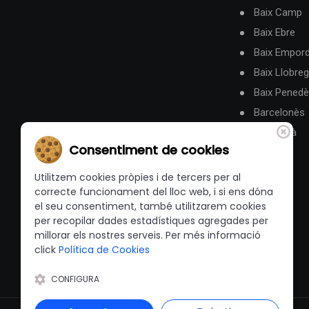
Baix Camp
Baix Ebre
Baix Empor
Baix Llobreg
Baix Pened
Barcelonès
Berguedà
Consentiment de cookies
Utilitzem cookies pròpies i de tercers per al
correcte funcionament del lloc web, i si ens dóna
el seu consentiment, també utilitzarem cookies
per recopilar dades estadístiques agregades per
millorar els nostres serveis. Per més informació
click
Política de Cookies
CONFIGURA