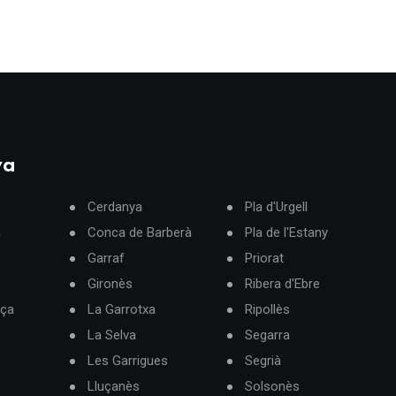
ya
Cerdanya
Pla d'Urgell
à
Conca de Barberà
Pla de l'Estany
Garraf
Priorat
Gironès
Ribera d'Ebre
rça
La Garrotxa
Ripollès
La Selva
Segarra
Les Garrigues
Segrià
Lluçanès
Solsonès