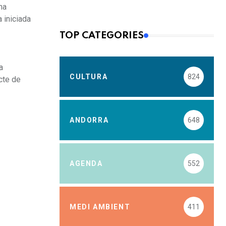
ha
 iniciada
TOP CATEGORIES
a
CULTURA
824
ecte de
ANDORRA
648
AGENDA
552
MEDI AMBIENT
411