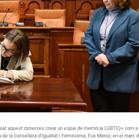
posat aquest dimecres crear un espai de memòria LGBTIQ+ com a
a de la consellera d'Igualtat i Feminisme, Eva Menor, en el marc d