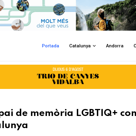
LGBTIQ+ com a centre de referència a Catalunya
Portada
Catalunya
Andorra
C
spai de memòria LGBTIQ+ co
alunya