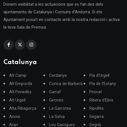
Donem visibilitat a les actuacions que es fan des dels
ajuntaments de Catalunya i Comuns d'Andorra. Si ets
Ajuntament posa't en contacte amb la nostra redacció i activa
la teva Sala de Premsa.
Catalunya
Alt Camp
Cerdanya
Pla d'Urgell
Alt Empordà
Conca de Barberà
Pla de l'Estany
Alt Penedès
Garraf
Priorat
Alt Urgell
Gironès
Ribera d'Ebre
Alta Ribagorça
La Garrotxa
Ripollès
Anoia
La Selva
Segarra
Aran
Les Garrigues
Segrià