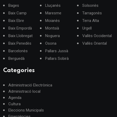
Bages
Lluçanès
Solsonès
Baix Camp
Maresme
Tarragonès
Baix Ebre
Moianès
Terra Alta
Baix Empordà
Montsià
Urgell
Baix Llobregat
Noguera
Vallès Occidental
Baix Penedès
Osona
Vallès Oriental
Barcelonès
Pallars Jussà
Berguedà
Pallars Sobirà
Categories
Administració Electrònica
Administracó local
Agenda
Cultura
Eleccions Municipals
Emergències