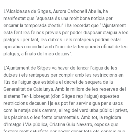
L’Alcaldessa de Sitges, Aurora Carbonell Abella, ha
manifestat que “aquesta és una molt bona notícia per
encarar la temporada d’estiu” i ha recordat que “l’Ajuntament
està fent les feines prèvies per poder disposar d’aigua a les
platges i per tant, les dutxes i els rentapeus podran estar
operatius coincidint amb l’inici de la temporada oficial de les
platges, a finals del mes de juny”.
L’Ajuntament de Sitges va haver de tancar l’aigua de les
dutxes i els rentapeus per complir amb les restriccions en
l’ús de l’aigua que establia el decret de sequera de la
Generalitat de Catalunya. Amb la millora de les reserves del
sistema Ter-Llobregat (d’on Sitges rep l’aigua) aquestes
restriccions decauen i ja es pot fer servir aigua per a usos
com la neteja dels carrers, el reg del verd urbà públic i privat,
les piscines o les fonts ornamentals. Amb tot, la regidora
d’Imatge i Via pública, Cristina Guiu Navarro, exposa que
“estem molt satisfets per poder donar tots els serveis que