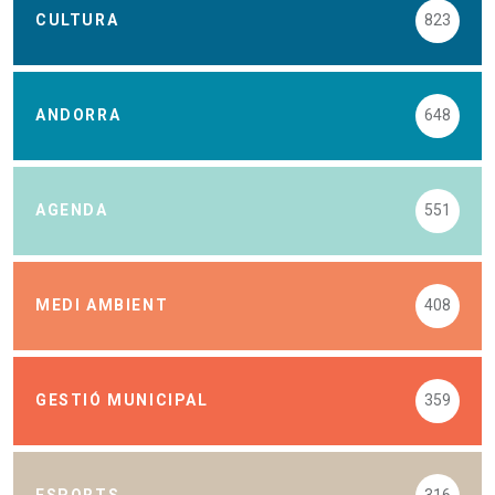
CULTURA
823
ANDORRA
648
AGENDA
551
MEDI AMBIENT
408
GESTIÓ MUNICIPAL
359