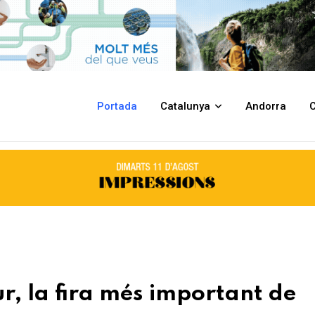
portant de turisme internacional
Portada
Catalunya
Andorra
C
ur, la fira més important de