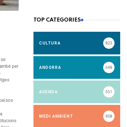
TOP CATEGORIES
CULTURA
823
 se
 també per
ANDORRA
648
s
itges
AGENDA
551
 països
ra
MEDI AMBIENT
408
titucions