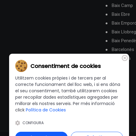
Baix Camp
Baix Ebre
Baix Empor
Baix Llobreg
Baix Pened
Barcelonès
Berguedà
Consentiment de cookies
Utilitzem cookies pròpies i de tercers per al
correcte funcionament del lloc web, i si ens dóna
el seu consentiment, també utilitzarem cookies
per recopilar dades estadístiques agregades per
millorar els nostres serveis. Per més informació
click
Política de Cookies
CONFIGURA