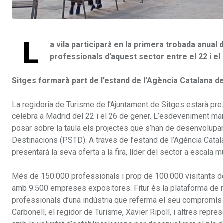
L
a vila participarà en la primera trobada anual
professionals d’aquest sector entre el 22 i el
Sitges formarà part de l’estand de l’Agència Catalana de
La regidoria de Turisme de l’Ajuntament de Sitges estarà prese
celebra a Madrid del 22 i el 26 de gener. L’esdeveniment marc
posar sobre la taula els projectes que s’han de desenvolupar 
Destinacions (PSTD). A través de l’estand de l’Agència Catal
presentarà la seva oferta a la fira, líder del sector a escala m
Més de 150.000 professionals i prop de 100.000 visitants de 
amb 9.500 empreses expositores. Fitur és la plataforma de ne
professionals d’una indústria que referma el seu compromís am
Carbonell, el regidor de Turisme, Xavier Ripoll, i altres repr