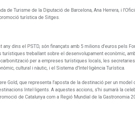
a de Turisme de la Diputació de Barcelona, Ana Herrera, i l’Ofic
 promoció turística de Sitges.
t any dins el PSTD, són finançats amb 5 milions d’euros pels F
ns turístiques treballant sobre el desenvolupament econòmic, amb
escarbonització per a empreses turístiques locals, les secretaries
ic, cultural i nàutic, i el Sistema d'Intel·ligència Turística.
here Gold, que representa l’aposta de la destinació per un model 
tinacions Intel·ligents. A aquestes accions, s’hi sumarà la cele
 promoció de Catalunya com a Regió Mundial de la Gastronomia 2