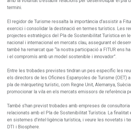
amb la voluntat d’establir relacions per desenvolupar el pla d'
termini.
El regidor de Turisme ressalta la importància d’assistir a Fit
exercici i consolidar la destinació en termes turístics. Les
projectes estratègics del Pla de Sostenibilitat Turística en 
nacional i internacional en mercats clau, assegurant el desenv
també ha remarcat que “la nostra participació a FITUR ens ha 
i el compromís amb un model sostenible i innovador”.
Entre les trobades previstes tindran un pes específic les re
els directors de les Oficines Espanyoles de Turisme (OET) a l
pla de màrqueting turístic, com Regne Unit, Alemanya, Suècia 
promocionar la vila en els mercats emissors de referència per
També s’han previst trobades amb empreses de consultoria t
relacionats amb el Pla de Sostenibilitat Turística. La finalit
en sistemes d'intel·ligència turística, i veure les novetats i
DTI i Biosphere.