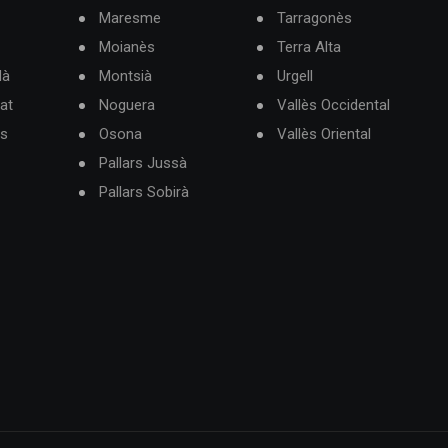
Maresme
Tarragonès
Moianès
Terra Alta
dà
Montsià
Urgell
at
Noguera
Vallès Occidental
ès
Osona
Vallès Oriental
Pallars Jussà
Pallars Sobirà