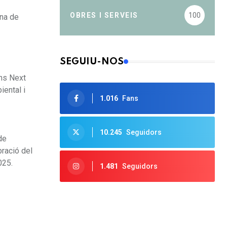
OBRES I SERVEIS
100
ina de
SEGUIU-NOS
ons Next
iental i
1.016
Fans
10.245
Seguidors
de
bració del
025.
1.481
Seguidors