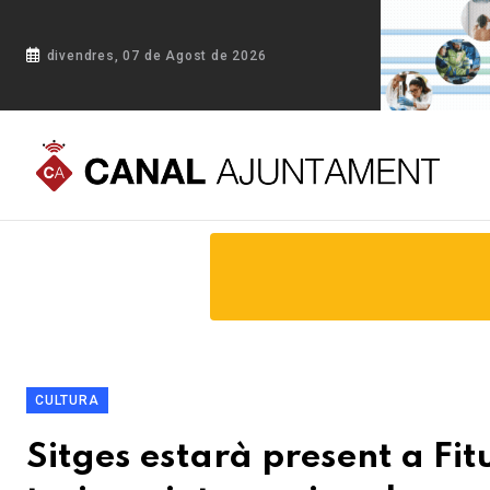
divendres, 07 de Agost de 2026
Portada
Blog
Sitges estarà present a Fitur, la fira més im
CULTURA
Sitges estarà present a Fit