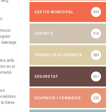
llarg
GESTIÓ MUNICIPAL
359
ou
romoció
ESPORTS
316
regidor
 lideratge
PROMOCIÓ ECONÒMICA
283
istes amb
its en el
ermetin
SEGURETAT
251
tes
ecialistes
OCUPACIÓ I FORMACIÓ
235
 la Xarxa