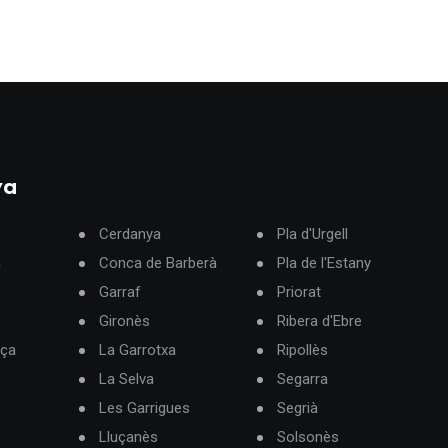
ya
Cerdanya
Pla d'Urgell
à
Conca de Barberà
Pla de l'Estany
Garraf
Priorat
Gironès
Ribera d'Ebre
rça
La Garrotxa
Ripollès
La Selva
Segarra
Les Garrigues
Segrià
Lluçanès
Solsonès