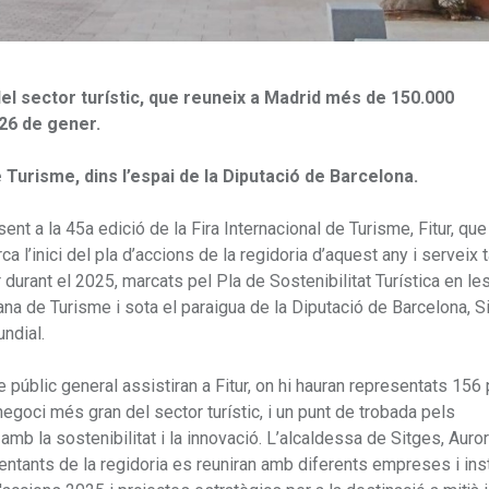
 del sector turístic, que reuneix a Madrid més de 150.000
 26 de gener.
 Turisme, dins l’espai de la Diputació de Barcelona.
nt a la 45a edició de la Fira Internacional de Turisme, Fitur, que
a l’inici del pla d’accions de la regidoria d’aquest any i serveix
durant el 2025, marcats pel Pla de Sostenibilitat Turística en le
ana de Turisme i sota el paraigua de la Diputació de Barcelona, S
undial.
públic general assistiran a Fitur, on hi hauran representats 156
goci més gran del sector turístic, i un punt de trobada pels
b la sostenibilitat i la innovació. L’alcaldessa de Sitges, Auro
esentants de la regidoria es reuniran amb diferents empreses i ins