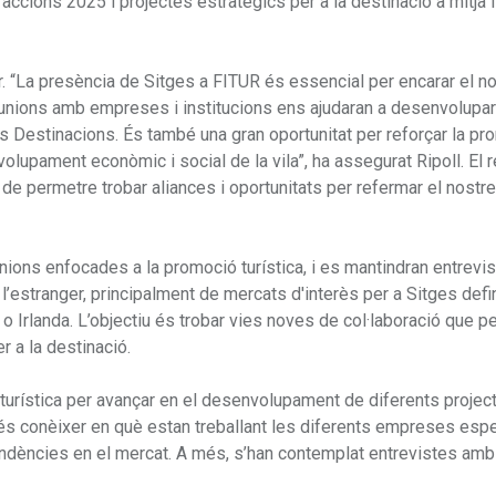
accions 2025 i projectes estratègics per a la destinació a mitjà i 
ur. “La presència de Sitges a FITUR és essencial per encarar el n
 reunions amb empreses i institucions ens ajudaran a desenvolupar
les Destinacions. És també una gran oportunitat per reforçar la p
olupament econòmic i social de la vila”, ha assegurat Ripoll. El 
de permetre trobar aliances i oportunitats per refermar el nostre
unions enfocades a la promoció turística, i es mantindran entrev
’estranger, principalment de mercats d'interès per a Sitges defin
o Irlanda. L’objectiu és trobar vies noves de col·laboració que p
 a la destinació.
urística per avançar en el desenvolupament de diferents projec
at és conèixer en què estan treballant les diferents empreses esp
 tendències en el mercat. A més, s’han contemplat entrevistes amb