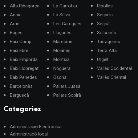
Alta Ribagorça
La Garrotxa
Ripollès
Anoia
La Selva
Segarra
Aran
Les Garrigues
Segrià
Bages
Lluçanès
Solsonès
Baix Camp
Maresme
Tarragonès
Baix Ebre
Moianès
Terra Alta
Baix Empordà
Montsià
Urgell
Baix Llobregat
Noguera
Vallès Occidental
Baix Penedès
Osona
Vallès Oriental
Barcelonès
Pallars Jussà
Berguedà
Pallars Sobirà
Categories
Administració Electrònica
Administracó local