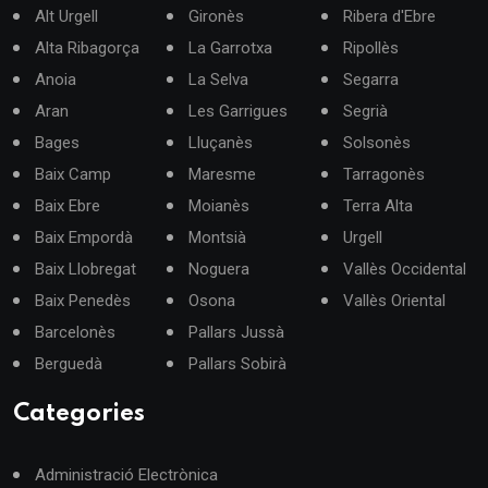
Alt Urgell
Gironès
Ribera d'Ebre
Alta Ribagorça
La Garrotxa
Ripollès
Anoia
La Selva
Segarra
Aran
Les Garrigues
Segrià
Bages
Lluçanès
Solsonès
Baix Camp
Maresme
Tarragonès
Baix Ebre
Moianès
Terra Alta
Baix Empordà
Montsià
Urgell
Baix Llobregat
Noguera
Vallès Occidental
Baix Penedès
Osona
Vallès Oriental
Barcelonès
Pallars Jussà
Berguedà
Pallars Sobirà
Categories
Administració Electrònica