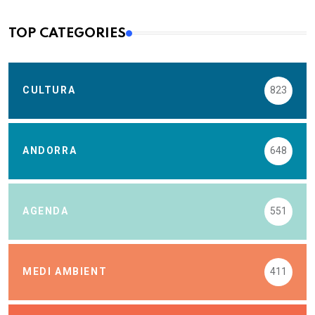
TOP CATEGORIES
CULTURA
823
ANDORRA
648
AGENDA
551
MEDI AMBIENT
411