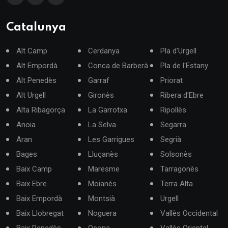
Catalunya
Alt Camp
Cerdanya
Pla d'Urgell
Alt Empordà
Conca de Barberà
Pla de l'Estany
Alt Penedès
Garraf
Priorat
Alt Urgell
Gironès
Ribera d'Ebre
Alta Ribagorça
La Garrotxa
Ripollès
Anoia
La Selva
Segarra
Aran
Les Garrigues
Segrià
Bages
Lluçanès
Solsonès
Baix Camp
Maresme
Tarragonès
Baix Ebre
Moianès
Terra Alta
Baix Empordà
Montsià
Urgell
Baix Llobregat
Noguera
Vallès Occidental
Baix Penedès
Osona
Vallès Oriental