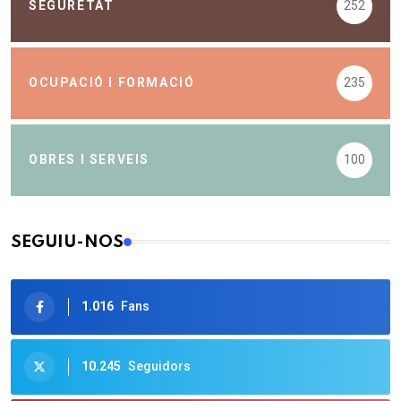
SEGURETAT
252
OCUPACIÓ I FORMACIÓ
235
OBRES I SERVEIS
100
SEGUIU-NOS
1.016
Fans
10.245
Seguidors