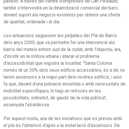
pavelló. A través del centre d'empreses de Can Peixauet,
també s'intervindrà en la dinamització comercial del barri,
donant suport als negocis existents per obtenir una oferta
de qualitat, ordenada i al dia.
Les actuacions segueixen les petjades del Pla de Barris
dels anys 2000, que va permetre fer una intervenció als
barris del mateix entorn sud de la ciutat, amb l'objectiu, ara,
d'incidir en la millora urbana i atacar el problema
d'accessibilitat que registra la localitat. "Santa Coloma
només té un 30% dels seus edificis accessibles, és a dir, no
tenim ascensors a la major part dels nostres edificis, i això
fa que, davant d'una població envellida o amb necessitats de
mobilitat específiques, hi hagi un retrocés en les
possibilitats, sobretot, de gaudir de la vida pública",
assenyala l'alcaldessa.
Per aquest motiu, una de les iniciatives que es preveu amb
el pla és l'obtenció d'ajuts a la instal·lació d'ascensors. De