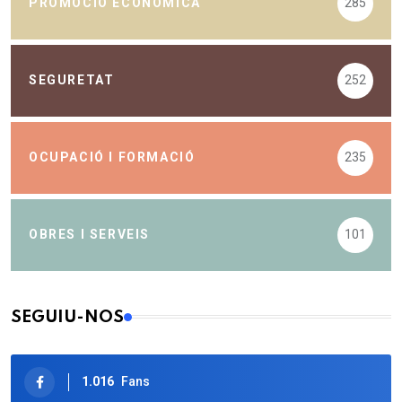
PROMOCIÓ ECONÒMICA
285
SEGURETAT
252
OCUPACIÓ I FORMACIÓ
235
OBRES I SERVEIS
101
SEGUIU-NOS
1.016
Fans