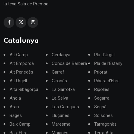
la teva Sala de Premsa.
Catalunya
Alt Camp
Cerdanya
Pla d'Urgell
Alt Empordà
Conca de Barberà
Pla de l'Estany
Alt Penedès
Garraf
Priorat
Alt Urgell
Gironès
Ribera d'Ebre
Alta Ribagorça
La Garrotxa
Ripollès
Anoia
La Selva
Segarra
Aran
Les Garrigues
Segrià
Bages
Lluçanès
Solsonès
Baix Camp
Maresme
Tarragonès
Baix Ebre
Moianès
Terra Alta