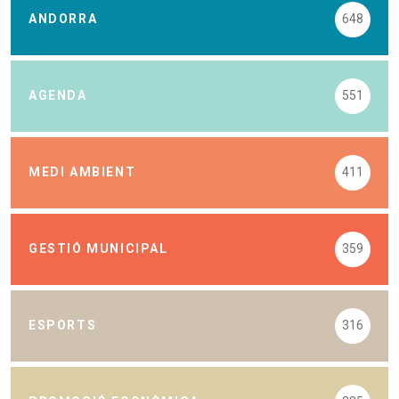
ANDORRA
648
AGENDA
551
MEDI AMBIENT
411
GESTIÓ MUNICIPAL
359
ESPORTS
316