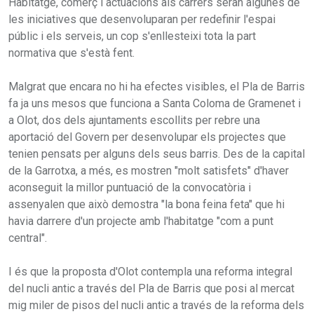
Habitatge, comerç i actuacions als carrers seran algunes de
les iniciatives que desenvoluparan per redefinir l'espai
públic i els serveis, un cop s'enllesteixi tota la part
normativa que s'està fent.
Malgrat que encara no hi ha efectes visibles, el Pla de Barris
fa ja uns mesos que funciona a Santa Coloma de Gramenet i
a Olot, dos dels ajuntaments escollits per rebre una
aportació del Govern per desenvolupar els projectes que
tenien pensats per alguns dels seus barris. Des de la capital
de la Garrotxa, a més, es mostren "molt satisfets" d'haver
aconseguit la millor puntuació de la convocatòria i
assenyalen que això demostra "la bona feina feta" que hi
havia darrere d'un projecte amb l'habitatge "com a punt
central".
I és que la proposta d'Olot contempla una reforma integral
del nucli antic a través del Pla de Barris que posi al mercat
mig miler de pisos del nucli antic a través de la reforma dels