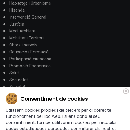
Habitatge i Urbanisme
Hisenda
Intervenció General
Justícia
Medi Ambient
Mobilitat i Territori
Obres i serveis
Ocupació i Formació
Participació ciutadana
Promoció Econòmica
Salut
Seguretat
Societat
Turisme
Consentiment de cookies
Altres Canals
Utilitzem cookies pròpies i de tercers per al correcte
funcionament del lloc web, i si ens dóna el seu
consentiment, també utilitzarem cookies per recopilar
canalandorra.ad
dades estadístiques agregades per millorar els nostres