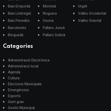
Baix Empordà
Montsià
Urgell
Baix Llobregat
Noguera
Vallès Occidental
Baix Penedès
Osona
Vallès Oriental
Barcelonès
Pallars Jussà
Berguedà
Pallars Sobirà
Categories
Administració Electrònica
Administracó local
Agenda
Cultura
Eleccions Municipals
Emergències
Esports
Gent gran
Gestió Municipal